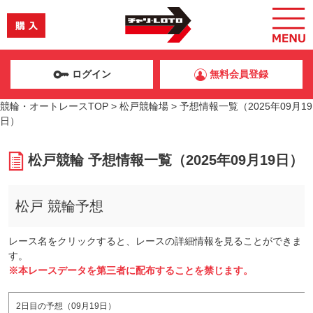
ログイン
無料会員登録
競輪・オートレースTOP
>
松戸競輪場
>
予想情報一覧（2025年09月19
日）
松戸競輪 予想情報一覧（2025年09月19日）
松戸 競輪予想
レース名をクリックすると、レースの詳細情報を見ることができま
す。
※本レースデータを第三者に配布することを禁じます。
2日目の予想（09月19日）