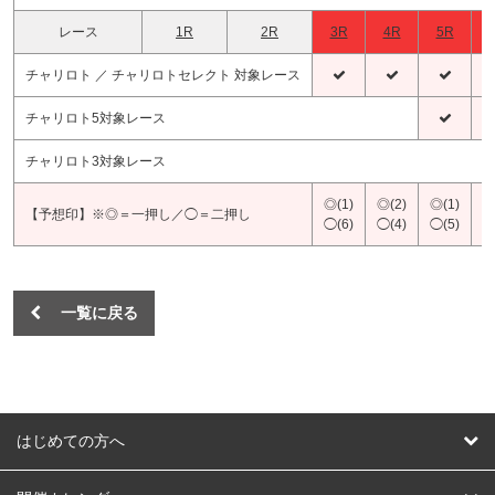
レース
1R
2R
3R
4R
5R
チャリロト ／ チャリロトセレクト 対象レース
チャリロト5対象レース
チャリロト3対象レース
◎(1)
◎(2)
◎(1)
◎
【予想印】※◎＝一押し／◯＝二押し
◯(6)
◯(4)
◯(5)
◯
一覧に戻る
はじめての方へ