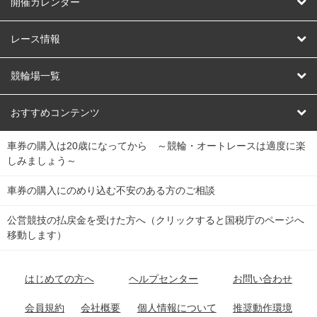
はじめての方へ
開催カレンダー
競輪
レース情報
オートレース
レース予想
競輪場一覧
競輪くじ
レース結果
北日本
函館競輪場
青森競輪場
いわき平競輪場
おすすめコンテンツ
車券の購入は20歳になってから ～競輪・オートレースは適度に楽
Dokanto!
キャリーオーバー一覧
関
競輪選手情報
弥彦競輪場
前橋競輪場
取手競輪場
宇都宮競輪場
しみましょう～
東
大宮競輪場
西武園競輪場
京王閣競輪場
立川競輪場
チャリロトプラザ
Perfecta Navi
車券の購入にのめり込む不安のある方のご相談
南
松戸競輪場
千葉競輪場
川崎競輪場
平塚競輪場
公営競技の払戻金を受けた方へ（クリックすると国税庁のページへ
netkeirin
関
移動します）
小田原競輪場
伊東競輪場
静岡競輪場
東
ケイリンガル
中
名古屋競輪場
岐阜競輪場
大垣競輪場
豊橋競輪場
はじめての方へ
ヘルプセンター
お問い合わせ
部
チャリレンジャー
富山競輪場
松阪競輪場
四日市競輪場
会員規約
会社概要
個人情報について
推奨動作環境