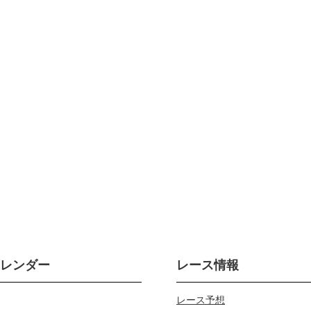
カレンダー
レース情報
レース予想