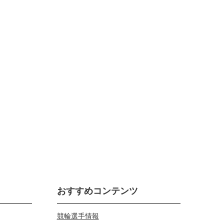
おすすめコンテンツ
競輪選手情報