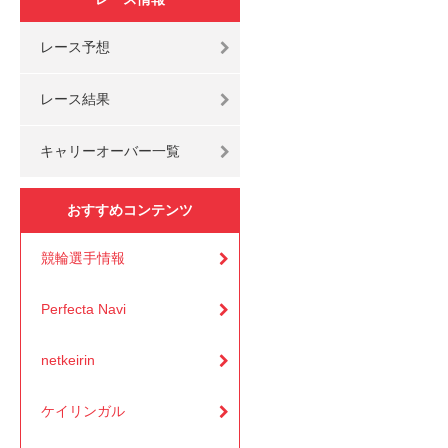
レース予想
レース結果
キャリーオーバー一覧
おすすめコンテンツ
競輪選手情報
Perfecta Navi
netkeirin
ケイリンガル