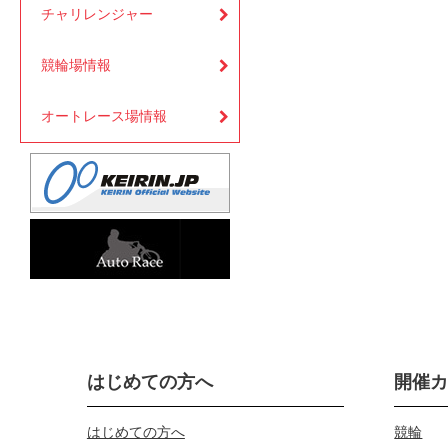
チャリレンジャー
競輪場情報
オートレース場情報
はじめての方へ
開催
はじめての方へ
競輪