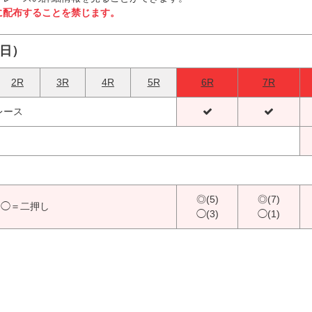
に配布することを禁じます。
0日）
2R
3R
4R
5R
6R
7R
レース
◎(5)
◎(7)
／◯＝二押し
◯(3)
◯(1)