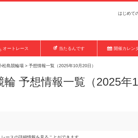
はじめて
オートレース
当たるんです
開催カレン
小松島競輪場
>
予想情報一覧（2025年10月20日）
輪 予想情報一覧（2025年1
、レースの詳細情報を見ることができます。