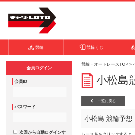
競輪
競輪くじ
競輪・オートレースTOP
>
会員ログイン
小松島競
会員ID
一覧に戻る
パスワード
小松島 競輪予想
次回から自動ログインす
レース名をクリックすると