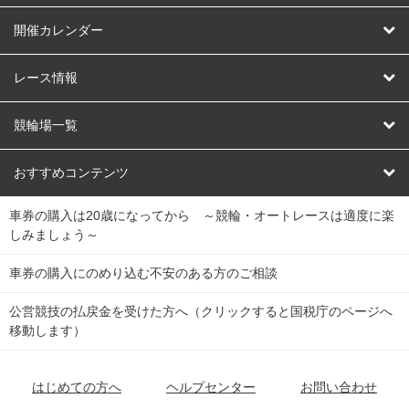
はじめての方へ
開催カレンダー
競輪
レース情報
オートレース
レース予想
競輪場一覧
競輪くじ
レース結果
北日本
函館競輪場
青森競輪場
いわき平競輪場
おすすめコンテンツ
車券の購入は20歳になってから ～競輪・オートレースは適度に楽
Dokanto!
キャリーオーバー一覧
関
競輪選手情報
弥彦競輪場
前橋競輪場
取手競輪場
宇都宮競輪場
しみましょう～
東
大宮競輪場
西武園競輪場
京王閣競輪場
立川競輪場
チャリロトプラザ
Perfecta Navi
車券の購入にのめり込む不安のある方のご相談
南
松戸競輪場
千葉競輪場
川崎競輪場
平塚競輪場
公営競技の払戻金を受けた方へ（クリックすると国税庁のページへ
netkeirin
関
移動します）
小田原競輪場
伊東競輪場
静岡競輪場
東
ケイリンガル
中
名古屋競輪場
岐阜競輪場
大垣競輪場
豊橋競輪場
はじめての方へ
ヘルプセンター
お問い合わせ
部
チャリレンジャー