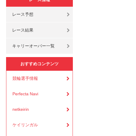
レース予想
レース結果
キャリーオーバー一覧
おすすめコンテンツ
競輪選手情報
Perfecta Navi
netkeirin
ケイリンガル