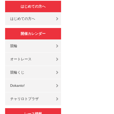
はじめての方へ
はじめての方へ
開催カレンダー
競輪
オートレース
競輪くじ
Dokanto!
チャリロトプラザ
レース情報