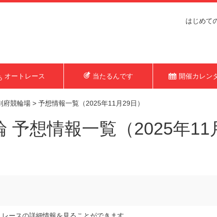
はじめて
オートレース
当たるんです
開催カレン
別府競輪場
>
予想情報一覧（2025年11月29日）
 予想情報一覧（2025年11
、レースの詳細情報を見ることができます。