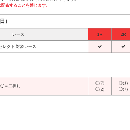
に配布することを禁じます。
9日）
レース
1R
2R
セレクト 対象レース
◎(7)
◎(1)
／◯＝二押し
◯(2)
◯(7)