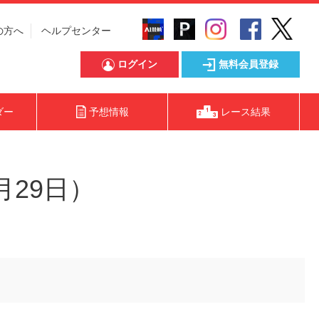
の方へ
ヘルプセンター
ログイン
無料会員登録
ダー
予想情報
レース結果
月29日）