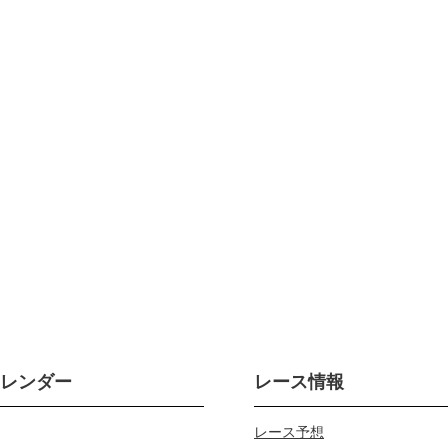
カレンダー
レース情報
レース予想