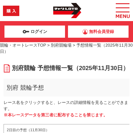
ログイン
無料会員登録
競輪・オートレースTOP
>
別府競輪場
>
予想情報一覧（2025年11月30
日）
別府競輪 予想情報一覧（2025年11月30日）
別府 競輪予想
レース名をクリックすると、レースの詳細情報を見ることができま
す。
※本レースデータを第三者に配布することを禁じます。
2日目の予想（11月30日）