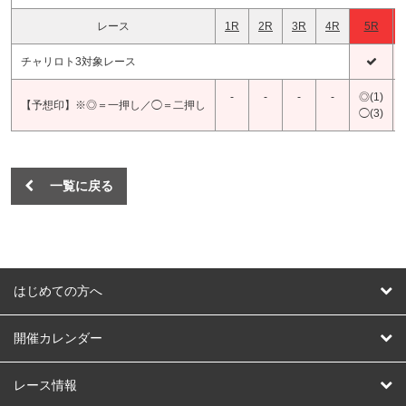
レース
1R
2R
3R
4R
5R
チャリロト3対象レース
-
-
-
-
◎(1)
【予想印】※◎＝一押し／◯＝二押し
◯(3)
一覧に戻る
はじめての方へ
はじめての方へ
開催カレンダー
競輪
レース情報