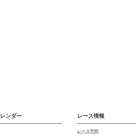
カレンダー
レース情報
レース予想