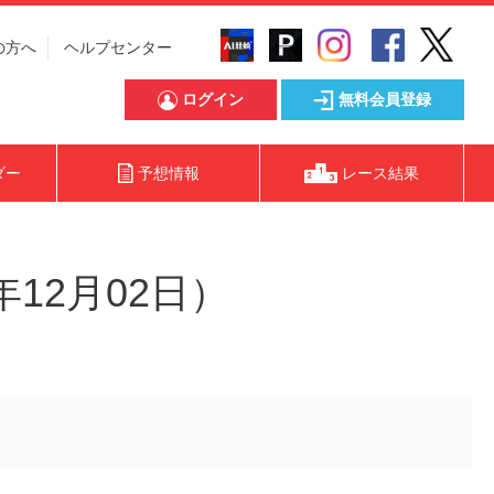
の方へ
ヘルプセンター
ログイン
無料会員登録
ダー
予想情報
レース結果
12月02日）