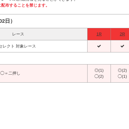
に配布することを禁じます。
02日）
レース
1R
2R
セレクト 対象レース
◎(1)
◎(2)
／◯＝二押し
◯(2)
◯(1)