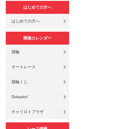
はじめての方へ
はじめての方へ
開催カレンダー
競輪
オートレース
競輪くじ
Dokanto!
チャリロトプラザ
レース情報