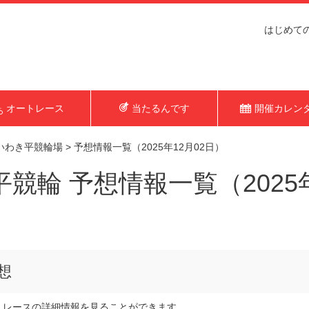
はじめて
オートレース
当たるんです
開催カレン
いわき平競輪場
>
予想情報一覧（2025年12月02日）
競輪 予想情報一覧（2025年
想
、レースの詳細情報を見ることができます。