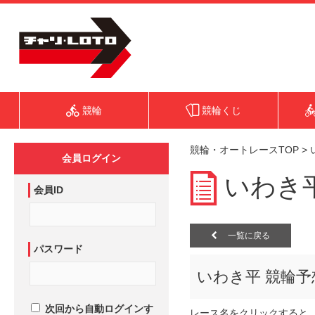
競輪
競輪くじ
競輪・オートレースTOP
>
会員ログイン
いわき平
会員ID
一覧に戻る
パスワード
いわき平 競輪予
次回から自動ログインす
レース名をクリックすると