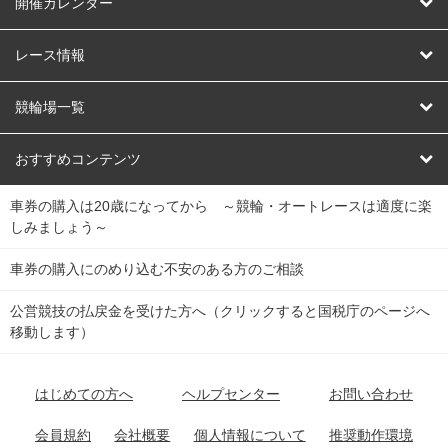
はじめての方へ
開催カレンダー
競輪
レース情報
オートレース
レース予想
競輪場一覧
競輪くじ
レース結果
北日本
函館競輪場
青森競輪場
いわき平競輪場
おすすめコンテンツ
車券の購入は20歳になってから ～競輪・オートレースは適度に楽
Dokanto!
キャリーオーバー一覧
関
競輪選手情報
弥彦競輪場
前橋競輪場
取手競輪場
宇都宮競輪場
しみましょう～
東
大宮競輪場
西武園競輪場
京王閣競輪場
立川競輪場
チャリロトプラザ
Perfecta Navi
車券の購入にのめり込む不安のある方のご相談
南
松戸競輪場
千葉競輪場
川崎競輪場
平塚競輪場
公営競技の払戻金を受けた方へ（クリックすると国税庁のページへ
netkeirin
関
移動します）
小田原競輪場
伊東競輪場
静岡競輪場
東
ケイリンガル
中
名古屋競輪場
岐阜競輪場
大垣競輪場
豊橋競輪場
はじめての方へ
ヘルプセンター
お問い合わせ
部
チャリレンジャー
富山競輪場
松阪競輪場
四日市競輪場
会員規約
会社概要
個人情報について
推奨動作環境