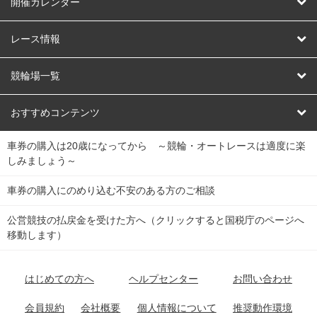
はじめての方へ
開催カレンダー
競輪
レース情報
オートレース
レース予想
競輪場一覧
競輪くじ
レース結果
北日本
函館競輪場
青森競輪場
いわき平競輪場
おすすめコンテンツ
車券の購入は20歳になってから ～競輪・オートレースは適度に楽
Dokanto!
キャリーオーバー一覧
関
競輪選手情報
弥彦競輪場
前橋競輪場
取手競輪場
宇都宮競輪場
しみましょう～
東
大宮競輪場
西武園競輪場
京王閣競輪場
立川競輪場
チャリロトプラザ
Perfecta Navi
車券の購入にのめり込む不安のある方のご相談
南
松戸競輪場
千葉競輪場
川崎競輪場
平塚競輪場
公営競技の払戻金を受けた方へ（クリックすると国税庁のページへ
netkeirin
関
移動します）
小田原競輪場
伊東競輪場
静岡競輪場
東
ケイリンガル
中
名古屋競輪場
岐阜競輪場
大垣競輪場
豊橋競輪場
はじめての方へ
ヘルプセンター
お問い合わせ
部
チャリレンジャー
富山競輪場
松阪競輪場
四日市競輪場
会員規約
会社概要
個人情報について
推奨動作環境