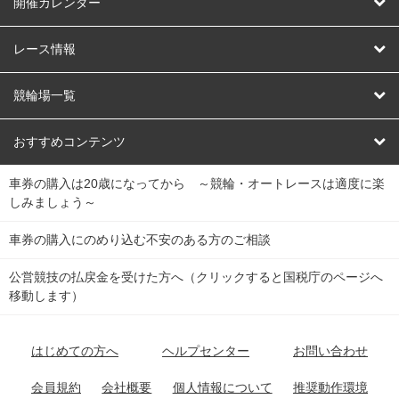
はじめての方へ
開催カレンダー
競輪
レース情報
オートレース
レース予想
競輪場一覧
競輪くじ
レース結果
北日本
函館競輪場
青森競輪場
いわき平競輪場
おすすめコンテンツ
車券の購入は20歳になってから ～競輪・オートレースは適度に楽
Dokanto!
キャリーオーバー一覧
関
競輪選手情報
弥彦競輪場
前橋競輪場
取手競輪場
宇都宮競輪場
しみましょう～
東
大宮競輪場
西武園競輪場
京王閣競輪場
立川競輪場
チャリロトプラザ
Perfecta Navi
車券の購入にのめり込む不安のある方のご相談
南
松戸競輪場
千葉競輪場
川崎競輪場
平塚競輪場
公営競技の払戻金を受けた方へ（クリックすると国税庁のページへ
netkeirin
関
移動します）
小田原競輪場
伊東競輪場
静岡競輪場
東
ケイリンガル
中
名古屋競輪場
岐阜競輪場
大垣競輪場
豊橋競輪場
はじめての方へ
ヘルプセンター
お問い合わせ
部
チャリレンジャー
富山競輪場
松阪競輪場
四日市競輪場
会員規約
会社概要
個人情報について
推奨動作環境