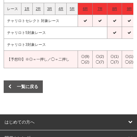
レース
1R
2R
3R
4R
5R
6R
7R
8R
9R
チャリロトセレクト 対象レース
チャリロト5対象レース
チャリロト3対象レース
◎(9)
◎(2)
◎(1)
◎(1)
【予想印】※◎＝一押し／◯＝二押し
◯(2)
◯(7)
◯(7)
◯(2)
一覧に戻る
はじめての方へ