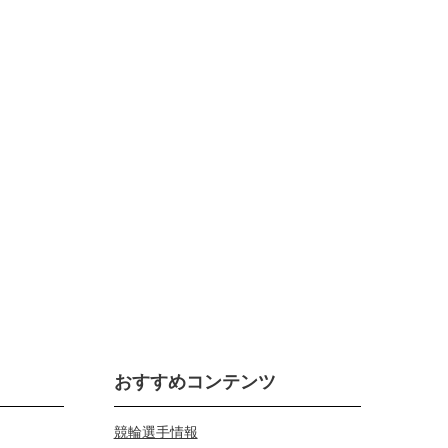
おすすめコンテンツ
競輪選手情報