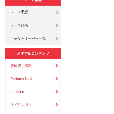
レース予想
レース結果
キャリーオーバー一覧
おすすめコンテンツ
競輪選手情報
Perfecta Navi
netkeirin
ケイリンガル