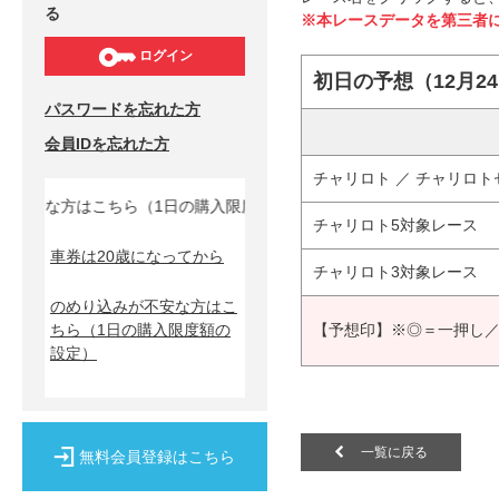
る
※本レースデータを第三者
ログイン
初日の予想（12月2
パスワードを忘れた方
会員IDを忘れた方
チャリロト ／ チャリロト
不安な方はこちら（1日の購入限度額の設定）↓
チャリロト5対象レース
車券は20歳になってから
チャリロト3対象レース
のめり込みが不安な方はこ
ちら
（1日の購入限度額の
【予想印】※◎＝一押し
設定）
一覧に戻る
無料会員登録はこちら