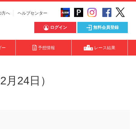
の方へ
ヘルプセンター
ログイン
無料会員登録
ダー
予想情報
レース結果
2月24日）