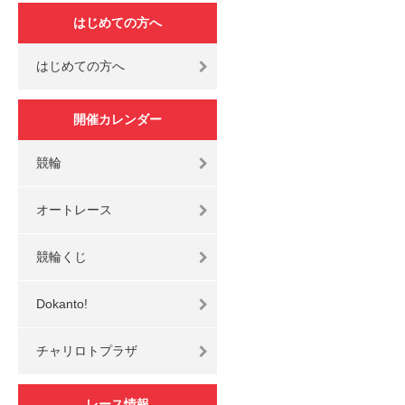
はじめての方へ
はじめての方へ
開催カレンダー
競輪
オートレース
競輪くじ
Dokanto!
チャリロトプラザ
レース情報