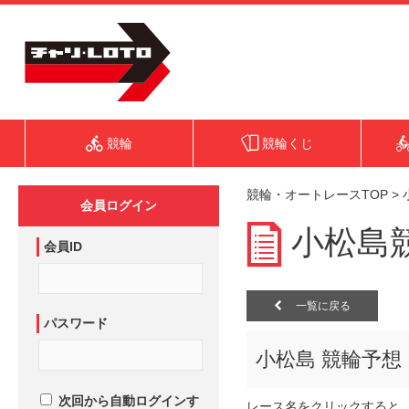
競輪
競輪くじ
競輪・オートレースTOP
>
会員ログイン
小松島競
会員ID
一覧に戻る
パスワード
小松島 競輪予想
次回から自動ログインす
レース名をクリックすると