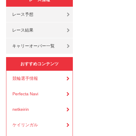
レース予想
レース結果
キャリーオーバー一覧
おすすめコンテンツ
競輪選手情報
Perfecta Navi
netkeirin
ケイリンガル