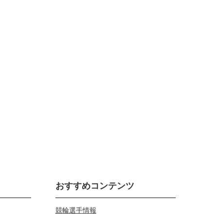
おすすめコンテンツ
競輪選手情報