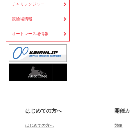
チャリレンジャー
競輪場情報
オートレース場情報
はじめての方へ
開催
はじめての方へ
競輪