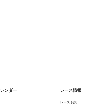
カレンダー
レース情報
レース予想