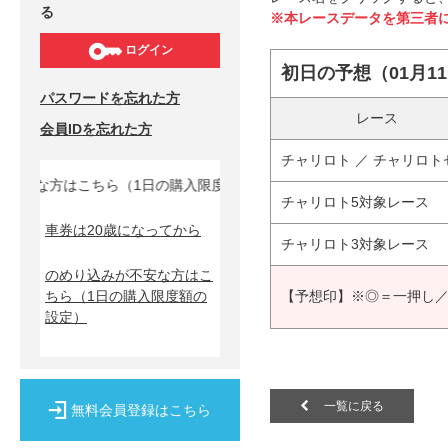
る
※本レースデータを第三者
ログイン
初日の予想（01月1
パスワードを忘れた方
レース
会員IDを忘れた方
チャリロト ／ チャリロト
不安な方はこちら（1日の購入限度額の設定）↓
チャリロト5対象レース
車券は20歳になってから
チャリロト3対象レース
のめり込みが不安な方はこ
ちら
（1日の購入限度額の
【予想印】※◎＝一押し
設定）
一覧に戻る
無料会員登録はこちら