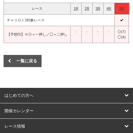
レース
1R
2R
3R
4R
5R
チャリロト3対象レース
-
-
-
-
◎(7)
【予想印】※◎＝一押し／◯＝二押し
◯(4)
一覧に戻る
はじめての方へ
はじめての方へ
開催カレンダー
競輪
レース情報