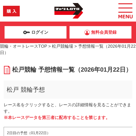
ログイン
無料会員登録
競輪・オートレースTOP
>
松戸競輪場
>
予想情報一覧（2026年01月22
日）
松戸競輪 予想情報一覧（2026年01月22日）
松戸 競輪予想
レース名をクリックすると、レースの詳細情報を見ることができま
す。
※本レースデータを第三者に配布することを禁じます。
2日目の予想（01月22日）