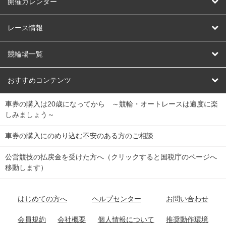
はじめての方へ
開催カレンダー
競輪
レース情報
オートレース
レース予想
競輪場一覧
競輪くじ
レース結果
北日本
函館競輪場
青森競輪場
いわき平競輪場
おすすめコンテンツ
車券の購入は20歳になってから ～競輪・オートレースは適度に楽
Dokanto!
キャリーオーバー一覧
関
競輪選手情報
弥彦競輪場
前橋競輪場
取手競輪場
宇都宮競輪場
しみましょう～
東
大宮競輪場
西武園競輪場
京王閣競輪場
立川競輪場
チャリロトプラザ
Perfecta Navi
車券の購入にのめり込む不安のある方のご相談
南
松戸競輪場
千葉競輪場
川崎競輪場
平塚競輪場
公営競技の払戻金を受けた方へ（クリックすると国税庁のページへ
netkeirin
関
移動します）
小田原競輪場
伊東競輪場
静岡競輪場
東
ケイリンガル
中
名古屋競輪場
岐阜競輪場
大垣競輪場
豊橋競輪場
はじめての方へ
ヘルプセンター
お問い合わせ
部
チャリレンジャー
富山競輪場
松阪競輪場
四日市競輪場
会員規約
会社概要
個人情報について
推奨動作環境