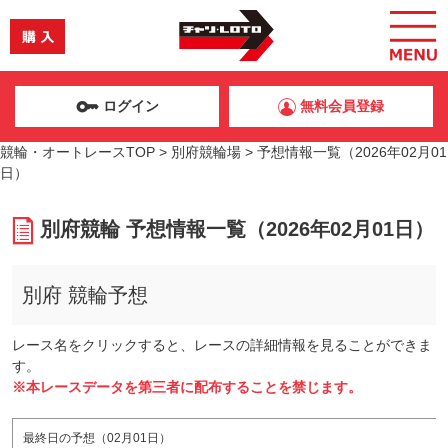
ログイン
無料会員登録
競輪・オートレースTOP
>
別府競輪場
>
予想情報一覧（2026年02月01
日）
別府競輪 予想情報一覧（2026年02月01日）
別府 競輪予想
レース名をクリックすると、レースの詳細情報を見ることができま
す。
※本レースデータを第三者に配布することを禁じます。
最終日の予想（02月01日）