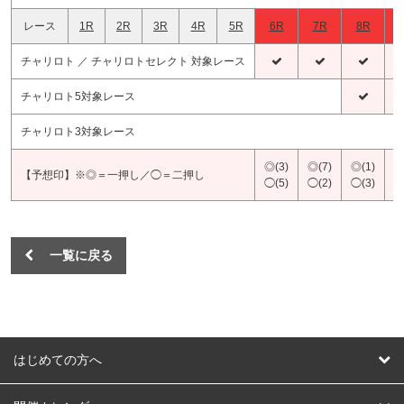
レース
1R
2R
3R
4R
5R
6R
7R
8R
チャリロト ／ チャリロトセレクト 対象レース
チャリロト5対象レース
チャリロト3対象レース
◎(3)
◎(7)
◎(1)
◎
【予想印】※◎＝一押し／◯＝二押し
◯(5)
◯(2)
◯(3)
◯
一覧に戻る
はじめての方へ