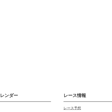
カレンダー
レース情報
レース予想