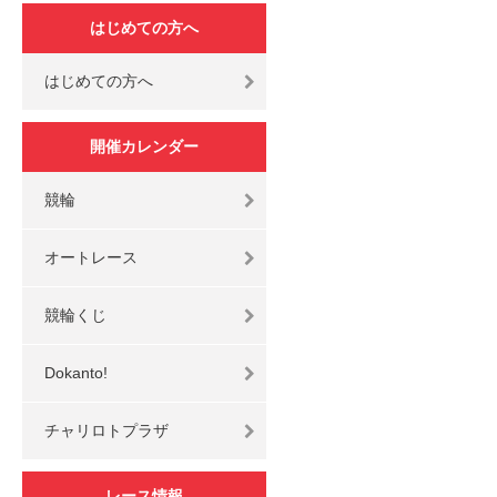
はじめての方へ
はじめての方へ
開催カレンダー
競輪
オートレース
競輪くじ
Dokanto!
チャリロトプラザ
レース情報