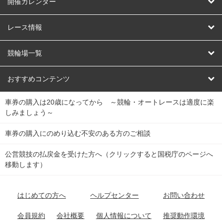
はじめての方へ
開催カレンダー
競輪
レース情報
オートレース
レース予想
競輪場一覧
競輪くじ
レース結果
北日本
函館競輪場
青森競輪場
いわき平競輪場
おすすめコンテンツ
車券の購入は20歳になってから ～競輪・オートレースは適度に楽
Dokanto!
キャリーオーバー一覧
関
競輪選手情報
弥彦競輪場
前橋競輪場
取手競輪場
宇都宮競輪場
しみましょう～
東
大宮競輪場
西武園競輪場
京王閣競輪場
立川競輪場
チャリロトプラザ
Perfecta Navi
車券の購入にのめり込む不安のある方のご相談
南
松戸競輪場
千葉競輪場
川崎競輪場
平塚競輪場
公営競技の払戻金を受けた方へ（クリックすると国税庁のページへ
netkeirin
関
移動します）
小田原競輪場
伊東競輪場
静岡競輪場
東
ケイリンガル
中
名古屋競輪場
岐阜競輪場
大垣競輪場
豊橋競輪場
はじめての方へ
ヘルプセンター
お問い合わせ
部
チャリレンジャー
富山競輪場
松阪競輪場
四日市競輪場
会員規約
会社概要
個人情報について
推奨動作環境