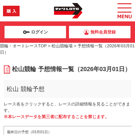
ログイン
無料会員登録
競輪・オートレースTOP
>
松山競輪場
>
予想情報一覧（2026年03月01
日）
松山競輪 予想情報一覧（2026年03月01日）
松山 競輪予想
レース名をクリックすると、レースの詳細情報を見ることができま
す。
※本レースデータを第三者に配布することを禁じます。
最終日の予想（03月01日）