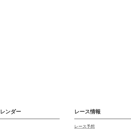
カレンダー
レース情報
レース予想