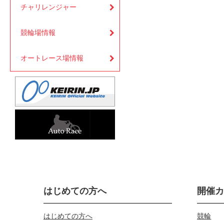
チャリレンジャー
競輪場情報
オートレース場情報
はじめての方へ
開催
はじめての方へ
競輪