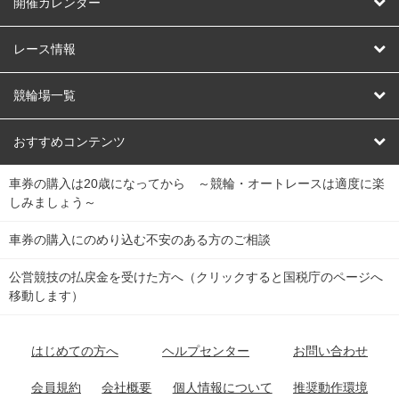
はじめての方へ
開催カレンダー
競輪
レース情報
オートレース
レース予想
競輪場一覧
競輪くじ
レース結果
北日本
函館競輪場
青森競輪場
いわき平競輪場
おすすめコンテンツ
車券の購入は20歳になってから ～競輪・オートレースは適度に楽
Dokanto!
キャリーオーバー一覧
関
競輪選手情報
弥彦競輪場
前橋競輪場
取手競輪場
宇都宮競輪場
しみましょう～
東
大宮競輪場
西武園競輪場
京王閣競輪場
立川競輪場
チャリロトプラザ
Perfecta Navi
車券の購入にのめり込む不安のある方のご相談
南
松戸競輪場
千葉競輪場
川崎競輪場
平塚競輪場
公営競技の払戻金を受けた方へ（クリックすると国税庁のページへ
netkeirin
関
移動します）
小田原競輪場
伊東競輪場
静岡競輪場
東
ケイリンガル
中
名古屋競輪場
岐阜競輪場
大垣競輪場
豊橋競輪場
はじめての方へ
ヘルプセンター
お問い合わせ
部
チャリレンジャー
富山競輪場
松阪競輪場
四日市競輪場
会員規約
会社概要
個人情報について
推奨動作環境