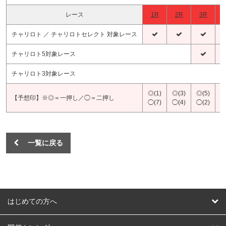
レース
1R
2R
3R
チャリロト ／ チャリロトセレクト 対象レース
チャリロト5対象レース
チャリロト3対象レース
◎(1)
◎(3)
◎(5)
◎
【予想印】※◎＝一押し／◯＝二押し
◯(7)
◯(4)
◯(2)
◯
一覧に戻る
はじめての方へ