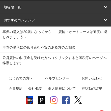
オートレース
レース予想
競輪場一覧
競輪くじ
レース結果
北日本
函館競輪場
青森競輪場
いわき平競輪場
おすすめコンテンツ
車券の購入は20歳になってから ～競輪・オートレースは適度に楽
Dokanto!
キャリーオーバー一覧
関
競輪選手情報
弥彦競輪場
前橋競輪場
取手競輪場
宇都宮競輪場
しみましょう～
東
大宮競輪場
西武園競輪場
京王閣競輪場
立川競輪場
チャリロトプラザ
Perfecta Navi
車券の購入にのめり込む不安のある方のご相談
南
松戸競輪場
千葉競輪場
川崎競輪場
平塚競輪場
公営競技の払戻金を受けた方へ（クリックすると国税庁のページへ
netkeirin
関
移動します）
小田原競輪場
伊東競輪場
静岡競輪場
東
ケイリンガル
中
名古屋競輪場
岐阜競輪場
大垣競輪場
豊橋競輪場
はじめての方へ
ヘルプセンター
お問い合わせ
部
チャリレンジャー
富山競輪場
松阪競輪場
四日市競輪場
会員規約
会社概要
個人情報について
推奨動作環境
競輪場情報
近
福井競輪場
奈良競輪場
向日町競輪場
和歌山競輪場
畿
岸和田競輪場
オートレース場情報