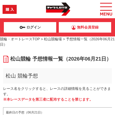
ログイン
無料会員登録
競輪・オートレースTOP
>
松山競輪場
>
予想情報一覧（2026年06月21
日）
松山競輪 予想情報一覧（2026年06月21日）
松山 競輪予想
レース名をクリックすると、レースの詳細情報を見ることができま
す。
※本レースデータを第三者に配布することを禁じます。
最終日の予想（06月21日）