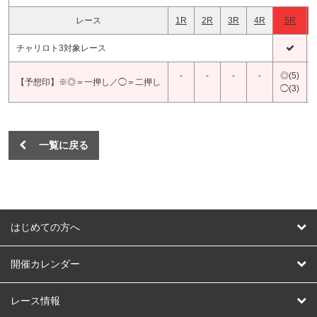
レース
1R
2R
3R
4R
5R
チャリロト3対象レース
-
-
-
-
◎(5)
【予想印】※◎＝一押し／◯＝二押し
◯(3)
一覧に戻る
はじめての方へ
はじめての方へ
開催カレンダー
競輪
レース情報