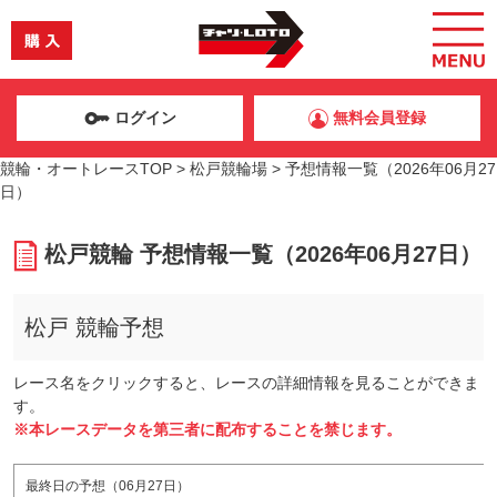
ログイン
無料会員登録
競輪・オートレースTOP
>
松戸競輪場
>
予想情報一覧（2026年06月27
日）
松戸競輪 予想情報一覧（2026年06月27日）
松戸 競輪予想
レース名をクリックすると、レースの詳細情報を見ることができま
す。
※本レースデータを第三者に配布することを禁じます。
最終日の予想（06月27日）