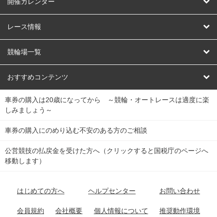
はじめての方へ
開催カレンダー
競輪
レース情報
オートレース
レース予想
競輪場一覧
競輪くじ
レース結果
北日本
函館競輪場
青森競輪場
いわき平競輪場
おすすめコンテンツ
車券の購入は20歳になってから ～競輪・オートレースは適度に楽
Dokanto!
キャリーオーバー一覧
関
競輪選手情報
弥彦競輪場
前橋競輪場
取手競輪場
宇都宮競輪場
しみましょう～
東
大宮競輪場
西武園競輪場
京王閣競輪場
立川競輪場
チャリロトプラザ
Perfecta Navi
車券の購入にのめり込む不安のある方のご相談
南
松戸競輪場
千葉競輪場
川崎競輪場
平塚競輪場
公営競技の払戻金を受けた方へ（クリックすると国税庁のページへ
netkeirin
関
移動します）
小田原競輪場
伊東競輪場
静岡競輪場
東
ケイリンガル
中
名古屋競輪場
岐阜競輪場
大垣競輪場
豊橋競輪場
はじめての方へ
ヘルプセンター
お問い合わせ
部
チャリレンジャー
富山競輪場
松阪競輪場
四日市競輪場
会員規約
会社概要
個人情報について
推奨動作環境