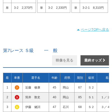
単
3-2
2,370円
単
3-2
2,330円
単
3-2-1
8,310円
ページTOPへ戻る
第7レース Ｓ級 一 般
映像を見る
最終オッズ
着
車番
選手名
年齢
府県
期別
級班
着差
1
近藤 修康
45
岡山
67
Ｓ２
7
2
筒井 敦史
40
岡山
85
Ｓ１
１／２
3
3
伊藤 健詞
47
石川
68
Ｓ２
３／４
5