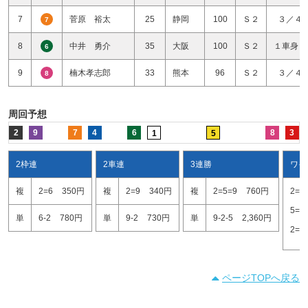
7
菅原 裕太
25
静岡
100
Ｓ２
３／４
7
8
中井 勇介
35
大阪
100
Ｓ２
１車身１
6
9
楠木孝志郎
33
熊本
96
Ｓ２
３／４
8
周回予想
2
9
7
4
6
8
3
1
5
2枠連
2車連
3連勝
ワイ
複
2=6
350円
複
2=9
340円
複
2=5=9
760円
2=9
5=9
単
6-2
780円
単
9-2
730円
単
9-2-5
2,360円
2=5
ページTOPへ戻る