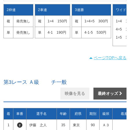
2枠連
2車連
3連勝
ワイド
複
発売無し
複
1=4
150円
複
1=4=5
300円
1=4
1
4=5
1
単
発売無し
単
4-1
190円
単
4-1-5
530円
1=5
3
ページTOPへ戻る
第3レース Ａ級 チ一般
映像を見る
最終オッズ
着
車番
選手名
年齢
府県
期別
級班
着差
1
伊藤 之人
35
東京
90
Ａ３
2