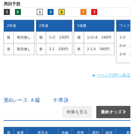
周回予想
2
6
4
7
3
1
5
2枠連
2車連
3連勝
ワイド
複
発売無し
複
1=2
230円
複
1=2=4
240円
1=2
1
2=4
1
単
発売無し
単
2-1
330円
単
2-1-4
580円
1=4
1
ページTOPへ戻る
第6レース Ａ級 チ準決
映像を見る
最終オッズ
着
車番
選手名
年齢
府県
期別
級班
着差