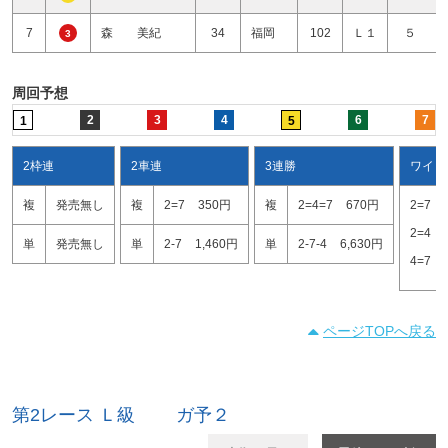
7
森 美紀
34
福岡
102
Ｌ１
５ 
3
周回予想
2
3
4
6
7
1
5
2枠連
2車連
3連勝
ワイド
複
発売無し
複
2=7
350円
複
2=4=7
670円
2=7
2=4
単
発売無し
単
2-7
1,460円
単
2-7-4
6,630円
4=7
ページTOPへ戻る
第2レース Ｌ級 ガ予２