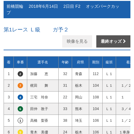
前橋競輪 2018年6月14日 2日目 F2 オッズパークカッ
プ
第1レース Ｌ級 ガ予２
映像を見る
最終オッズ
着
車番
選手名
年齢
府県
期別
級班
着差
1
加藤 恵
32
青森
112
Ｌ１
2
2
梶田 舞
31
栃木
104
Ｌ１
１／２
7
3
三宅 玲奈
22
岡山
108
Ｌ１
１ 
4
4
田仲 敦子
33
熊本
104
Ｌ１
３／４
6
5
高橋 梨香
38
埼玉
106
Ｌ１
１／２
1
6
青木 美優
24
栃木
106
Ｌ１
１車身１
5