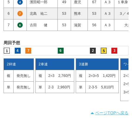
5
濱田昭一郎
49
鹿児
67
Ａ３
１車身１
4
6
北島 祐二
53
熊本
53
Ａ３
３／４
7
7
古田 健
53
滋賀
56
Ａ３
大差
6
周回予想
4
7
6
2
3
1
5
2枠連
2車連
3連勝
ワイ
複
発売無し
複
2=3
2,760円
複
2=3=5
1,420円
2=3
2=5
単
発売無し
単
2-3
2,960円
単
2-3-5
5,810円
3=5
ページTOPへ戻る