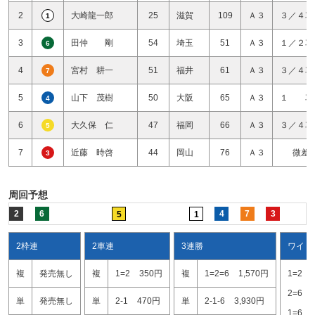
2
大崎龍一郎
25
滋賀
109
Ａ３
３／４車
1
3
田仲 剛
54
埼玉
51
Ａ３
１／２車
6
4
宮村 耕一
51
福井
61
Ａ３
３／４車
7
5
山下 茂樹
50
大阪
65
Ａ３
１ 車
4
6
大久保 仁
47
福岡
66
Ａ３
３／４車
5
7
近藤 時啓
44
岡山
76
Ａ３
微差
3
周回予想
2
6
4
7
3
5
1
2枠連
2車連
3連勝
ワイド
複
発売無し
複
1=2
350円
複
1=2=6
1,570円
1=2
2=6
単
発売無し
単
2-1
470円
単
2-1-6
3,930円
1=6