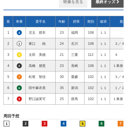
映像を見る
最終オッズ
着
車番
選手名
年齢
府県
期別
級班
着差
1
児玉 碧衣
23
福岡
108
Ｌ１
4
2
東口 純
24
石川
108
Ｌ１
３／４
1
3
太田 美穂
21
三重
112
Ｌ１
４ 
5
4
高橋 朋恵
23
長崎
108
Ｌ１
１車身１
2
5
松尾 智佳
30
愛媛
102
Ｌ１
３／４
7
6
田中麻衣美
35
新潟
102
Ｌ１
１／２
6
7
野口諭実可
25
群馬
102
Ｌ１
１車身１
3
周回予想
2
3
4
6
7
1
5