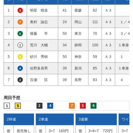
1
明星 晴道
41
愛媛
82
Ａ３
3
2
奥村 諭志
24
岡山
111
Ａ３
１／４
7
3
後藤 学
50
東京
70
Ａ３
３／４
6
4
荒川 大輔
34
静岡
100
Ａ３
１車身１
1
5
砂川 秀樹
50
神奈
59
Ａ３
１ 
5
6
佐野多喜男
39
新潟
85
Ａ３
１車身１
4
7
百瀬 匡
39
長野
83
Ａ３
４ 
2
周回予想
2
4
7
3
6
1
5
2枠連
2車連
3連勝
ワイド
複
発売無し
複
3=7
160円
複
3=6=7
720円
3=7