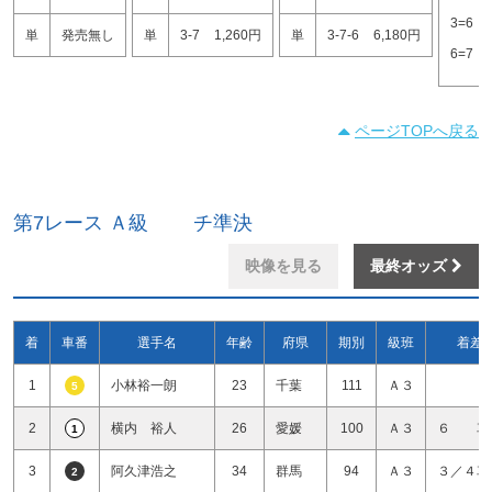
3=6
単
発売無し
単
3-7
1,260円
単
3-7-6
6,180円
6=7
ページTOPへ戻る
第7レース Ａ級 チ準決
映像を見る
最終オッズ
着
車番
選手名
年齢
府県
期別
級班
着差
1
小林裕一朗
23
千葉
111
Ａ３
5
2
横内 裕人
26
愛媛
100
Ａ３
６ 車
1
3
阿久津浩之
34
群馬
94
Ａ３
３／４車
2