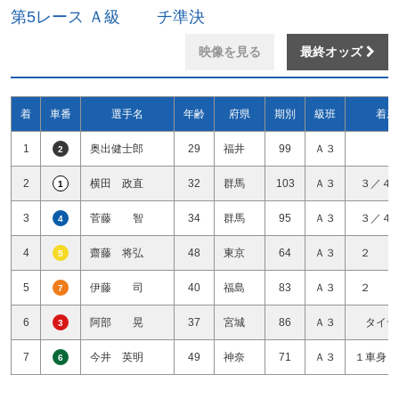
第5レース Ａ級 チ準決
映像を見る
最終オッズ
着
車番
選手名
年齢
府県
期別
級班
着差
1
奥出健士郎
29
福井
99
Ａ３
2
2
横田 政直
32
群馬
103
Ａ３
３／４
1
3
菅藤 智
34
群馬
95
Ａ３
３／４
4
4
齋藤 将弘
48
東京
64
Ａ３
２ 
5
5
伊藤 司
40
福島
83
Ａ３
２ 
7
6
阿部 晃
37
宮城
86
Ａ３
タイヤ
3
7
今井 英明
49
神奈
71
Ａ３
１車身１
6