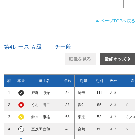
ページTOPへ戻る
第4レース Ａ級 チ一般
映像を見る
最終オッズ
着
車番
選手名
年齢
府県
期別
級班
着差
1
戸塚 涼介
24
埼玉
111
Ａ３
2
2
今村 清二
38
愛知
85
Ａ３
２ 
3
3
鈴木 康雄
56
東京
53
Ａ３
３／４
5
4
五反田豊和
41
宮崎
80
Ａ３
２ 
1