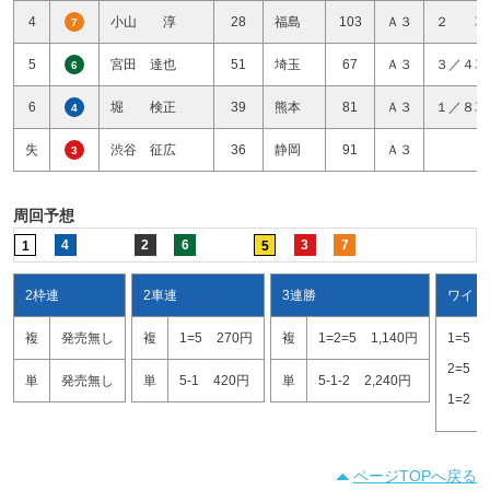
4
小山 淳
28
福島
103
Ａ３
２ 車
7
5
宮田 達也
51
埼玉
67
Ａ３
３／４車
6
6
堀 検正
39
熊本
81
Ａ３
１／８車
4
失
渋谷 征広
36
静岡
91
Ａ３
3
周回予想
4
2
6
3
7
1
5
2枠連
2車連
3連勝
ワイド
複
発売無し
複
1=5
270円
複
1=2=5
1,140円
1=5
2=5
単
発売無し
単
5-1
420円
単
5-1-2
2,240円
1=2
ページTOPへ戻る