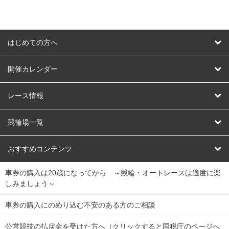
はじめての方へ
はじめての方へ
開催カレンダー
競輪
レース情報
オートレース
レース予想
競輪場一覧
競輪くじ
レース結果
北日本
函館競輪場
青森競輪場
いわき平競輪場
おすすめコンテンツ
車券の購入は20歳になってから ～競輪・オートレースは適度に楽
Dokanto!
キャリーオーバー一覧
関
競輪選手情報
弥彦競輪場
前橋競輪場
取手競輪場
宇都宮競輪場
しみましょう～
東
大宮競輪場
西武園競輪場
京王閣競輪場
立川競輪場
チャリロトプラザ
Perfecta Navi
車券の購入にのめり込む不安のある方のご相談
南
松戸競輪場
千葉競輪場
川崎競輪場
平塚競輪場
公営競技の払戻金を受けた方へ（クリックすると国税庁のページへ
netkeirin