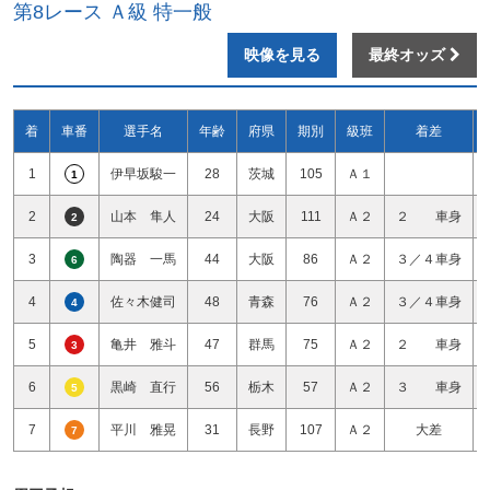
第8レース Ａ級 特一般
映像を見る
最終オッズ
着
車番
選手名
年齢
府県
期別
級班
着差
1
伊早坂駿一
28
茨城
105
Ａ１
1
2
山本 隼人
24
大阪
111
Ａ２
２ 車身
2
3
陶器 一馬
44
大阪
86
Ａ２
３／４車身
6
4
佐々木健司
48
青森
76
Ａ２
３／４車身
4
5
亀井 雅斗
47
群馬
75
Ａ２
２ 車身
3
6
黒崎 直行
56
栃木
57
Ａ２
３ 車身
5
7
平川 雅晃
31
長野
107
Ａ２
大差
7