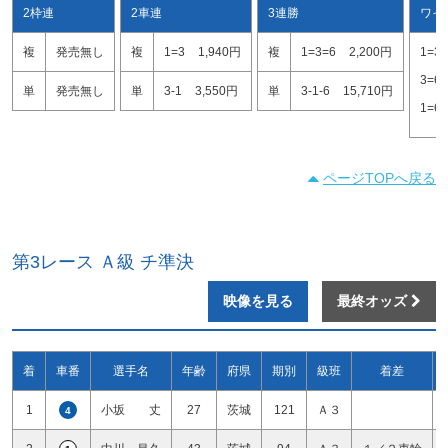
2枠連
2車連
3連勝
ワイ
複
発売無し
複
1=3
1,940円
複
1=3=6
2,200円
1=3
3=6
単
発売無し
単
3-1
3,550円
単
3-1-6
15,710円
1=6
ページTOPへ戻る
第3レース Ａ級 チ準決
映像を見る
最終オッズ
着
車番
選手名
年齢
府県
期別
級班
着差
1
小坂 丈
27
茨城
121
Ａ３
4