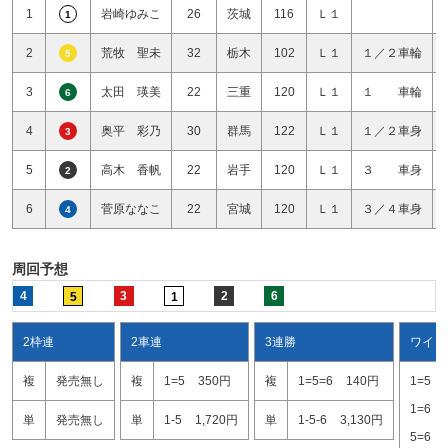
1
岩崎ゆみこ
26
茨城
116
Ｌ１
1
2
荒牧 聖未
32
栃木
102
Ｌ１
１／２車輪
5
3
太田 瑛美
22
三重
120
Ｌ１
１ 車輪
6
4
奥平 彩乃
30
群馬
122
Ｌ１
１／２車身
3
5
高木 香帆
22
岩手
120
Ｌ１
３ 車身
2
6
菅原ななこ
22
宮城
120
Ｌ１
３／４車身
4
周回予想
4
3
2
6
5
1
2枠連
2車連
3連勝
ワイド
複
発売無し
複
1=5
350円
複
1=5=6
140円
1=5
1=6
単
発売無し
単
1-5
1,720円
単
1-5-6
3,130円
5=6