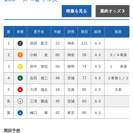
映像を見る
最終オッズ
着
車番
選手名
年齢
府県
期別
級班
着差
1
添田 龍児
22
神奈
121
Ａ３
2
2
小林 覚
60
神奈
56
Ａ３
３／４車身
7
3
田中 智也
50
静岡
74
Ａ３
１ 車身
5
4
吉田 雄三
48
宮城
77
Ａ３
１車身１／２
6
5
大澤 哉太
34
北海
95
Ａ３
大差
3
失
三澤 勝成
45
宮城
83
Ａ３
1
落
橋口 琢
42
東京
90
Ａ３
4
周回予想