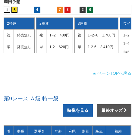
周回予想
4
7
3
2
6
1
5
2枠連
2車連
3連勝
ワイド
複
発売無し
複
1=2
480円
複
1=2=6
1,700円
1=2
1=6
単
発売無し
単
1-2
620円
単
1-2-6
3,410円
2=6
ページTOPへ戻る
第9レース Ａ級 特一般
映像を見る
最終オッズ
着
車番
選手名
年齢
府県
期別
級班
着差