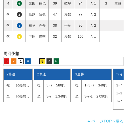
4
柴田 祐也
39
岐阜
94
Ａ１
３ 車身
6
落
鳥越 靖弘
47
愛知
77
Ａ２
2
落
植草 亮介
38
千葉
90
Ａ２
4
落
下岡 優季
32
愛知
105
Ａ１
5
周回予想
3
7
4
2
6
1
5
2枠連
2車連
3連勝
ワイド
複
発売無し
複
3=7
580円
複
1=3=7
340円
3=7
1=3
単
発売無し
単
3-7
1,340円
単
3-7-1
2,090円
1=7
ページTOPへ戻る