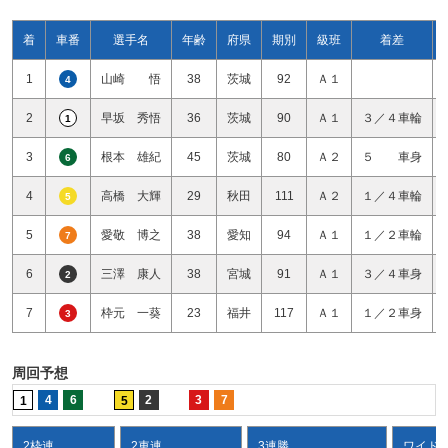
着
車番
選手名
年齢
府県
期別
級班
着差
1
山崎 悟
38
茨城
92
Ａ１
4
2
早坂 秀悟
36
茨城
90
Ａ１
３／４車輪
1
3
根本 雄紀
45
茨城
80
Ａ２
５ 車身
6
4
高橋 大輝
29
秋田
111
Ａ２
１／４車輪
5
5
愛敬 博之
38
愛知
94
Ａ１
１／２車輪
7
6
三澤 康人
38
宮城
91
Ａ１
３／４車身
2
7
枠元 一葵
23
福井
117
Ａ１
１／２車身
3
周回予想
4
6
2
3
7
1
5
2枠連
2車連
3連勝
ワイド