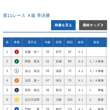
第11レース Ａ級 準決勝
映像を見る
最終オッズ
着
車番
選手名
年齢
府県
期別
級班
着差
1
佐藤 佑一
39
岩手
92
Ａ１
3
2
阿部 英光
41
宮城
89
Ａ２
１／２車身
6
3
金山 栄治
49
滋賀
72
Ａ２
３／４車輪
1
4
太田 真一
47
埼玉
75
Ａ１
３／４車身
7
5
原田 泰志
36
新潟
91
Ａ１
１ 車輪
2
6
北川大五郎
31
大阪
103
Ａ１
２ 車身
5
7
門脇 翼
29
秋田
111
Ａ２
８ 車身
4