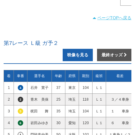
ページTOPへ戻る
第7レース Ｌ級 ガ予２
映像を見る
最終オッズ
着
車番
選手名
年齢
府県
期別
級班
着差
1
石井 寛子
37
東京
104
Ｌ１
4
2
青木 美保
25
埼玉
118
Ｌ１
３／４車身
2
3
梶田 舞
35
埼玉
104
Ｌ１
１ 車身
5
4
岩田みゆき
30
愛知
120
Ｌ１
６ 車身
6
5
門脇真由美
50
大阪
102
Ｌ１
１車身１／２
1