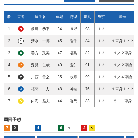
着
車番
選手名
年齢
府県
期別
級班
着差
1
前島 恭平
34
長野
98
Ａ３
3
2
清水 一博
45
岩手
84
Ａ３
１車身１／２
1
3
善方 政美
47
福島
82
Ａ３
１／２車身
6
4
深見 仁哉
40
愛知
91
Ａ３
１／２車輪
7
5
川西 貴之
35
岐阜
99
Ａ３
１／４車輪
2
6
福間 力
48
神奈
76
Ａ３
１車身１／２
4
7
内海 雅夫
44
群馬
83
Ａ３
５ 車身
5
周回予想
7
2
4
6
3
1
5