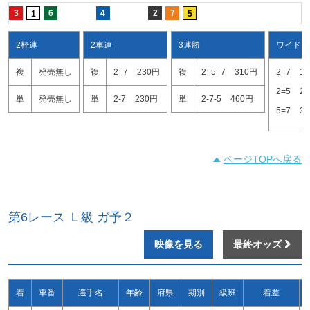
3
6
4
2
7
1
5
2枠連
2車連
3連勝
ワイド
複
発売無し
複
2=7
230円
複
2=5=7
310円
2=7
1
2=5
2
単
発売無し
単
2-7
230円
単
2-7-5
460円
5=7
3
ページTOPへ戻る
第6レース Ｌ級 ガ予２
映像を見る
最終オッズ
着
車番
選手名
年齢
府県
期別
級班
着差