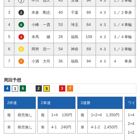
2
中川 昌久
43
茨城
94
Ａ３
１／２車輪
1
3
米倉 剛志
40
千葉
89
Ａ３
１／２車身
2
4
小峰 一貴
53
埼玉
64
Ａ３
１／４車輪
6
5
本馬 鎌
28
福島
109
Ａ３
３／４車輪
3
6
岡嵜 浩一
54
神奈
69
Ａ３
１／２車輪
5
7
小酒 大司
36
福島
94
Ａ３
４ 車身
7
周回予想
4
6
2
3
7
1
5
2枠連
2車連
3連勝
ワイド
複
発売無し
複
1=4
130円
複
1=2=4
1,350円
1=4
2=4
単
発売無し
単
4-1
240円
単
4-1-2
2,450円
1=2