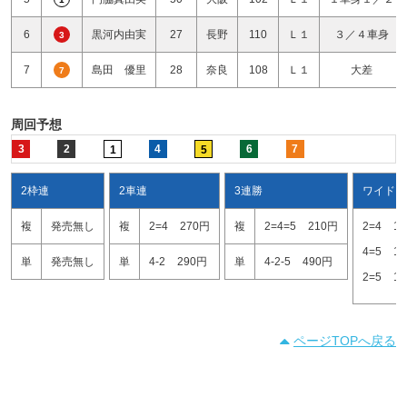
6
黒河内由実
27
長野
110
Ｌ１
３／４車身
3
7
島田 優里
28
奈良
108
Ｌ１
大差
7
周回予想
3
2
4
6
7
1
5
2枠連
2車連
3連勝
ワイド
複
発売無し
複
2=4
270円
複
2=4=5
210円
2=4
1
4=5
1
単
発売無し
単
4-2
290円
単
4-2-5
490円
2=5
1
ページTOPへ戻る