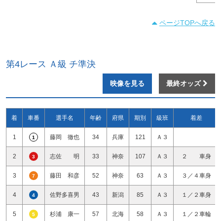
ページTOPへ戻る
第4レース Ａ級 チ準決
映像を見る
最終オッズ
着
車番
選手名
年齢
府県
期別
級班
着差
1
藤岡 徹也
34
兵庫
121
Ａ３
1
2
志佐 明
33
神奈
107
Ａ３
２ 車身
3
3
藤田 和彦
52
神奈
63
Ａ３
３／４車身
7
4
佐野多喜男
43
新潟
85
Ａ３
１／２車身
4
5
杉浦 康一
57
北海
58
Ａ３
１／２車輪
5