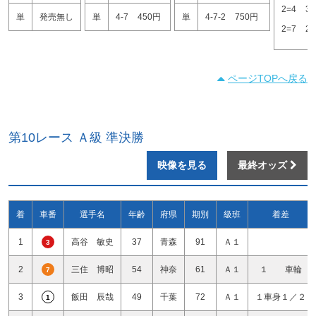
2=4
3
単
発売無し
単
4-7
450円
単
4-7-2
750円
2=7
2
ページTOPへ戻る
第10レース Ａ級 準決勝
映像を見る
最終オッズ
着
車番
選手名
年齢
府県
期別
級班
着差
1
高谷 敏史
37
青森
91
Ａ１
3
2
三住 博昭
54
神奈
61
Ａ１
１ 車輪
7
3
飯田 辰哉
49
千葉
72
Ａ１
１車身１／２
1