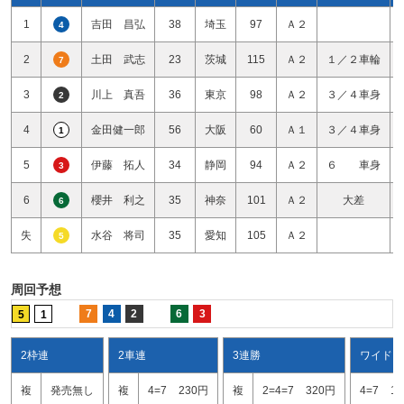
1
吉田 昌弘
38
埼玉
97
Ａ２
4
2
土田 武志
23
茨城
115
Ａ２
１／２車輪
7
3
川上 真吾
36
東京
98
Ａ２
３／４車身
2
4
金田健一郎
56
大阪
60
Ａ１
３／４車身
1
5
伊藤 拓人
34
静岡
94
Ａ２
６ 車身
3
6
櫻井 利之
35
神奈
101
Ａ２
大差
6
失
水谷 将司
35
愛知
105
Ａ２
5
周回予想
7
4
2
6
3
5
1
2枠連
2車連
3連勝
ワイド
複
発売無し
複
4=7
230円
複
2=4=7
320円
4=7
1