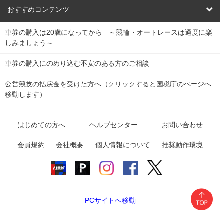
競輪くじ
レース結果
北日本
函館競輪場
青森競輪場
いわき平競輪場
おすすめコンテンツ
車券の購入は20歳になってから ～競輪・オートレースは適度に楽
Dokanto!
キャリーオーバー一覧
関
競輪選手情報
弥彦競輪場
前橋競輪場
取手競輪場
宇都宮競輪場
しみましょう～
東
大宮競輪場
西武園競輪場
京王閣競輪場
立川競輪場
チャリロトプラザ
Perfecta Navi
車券の購入にのめり込む不安のある方のご相談
南
松戸競輪場
千葉競輪場
川崎競輪場
平塚競輪場
公営競技の払戻金を受けた方へ（クリックすると国税庁のページへ
netkeirin
関
移動します）
小田原競輪場
伊東競輪場
静岡競輪場
東
ケイリンガル
中
名古屋競輪場
岐阜競輪場
大垣競輪場
豊橋競輪場
はじめての方へ
ヘルプセンター
お問い合わせ
部
チャリレンジャー
富山競輪場
松阪競輪場
四日市競輪場
会員規約
会社概要
個人情報について
推奨動作環境
競輪場情報
近
福井競輪場
奈良競輪場
向日町競輪場
和歌山競輪場
畿
岸和田競輪場
オートレース場情報
PCサイトへ移動
中国
玉野競輪場
広島競輪場
防府競輪場