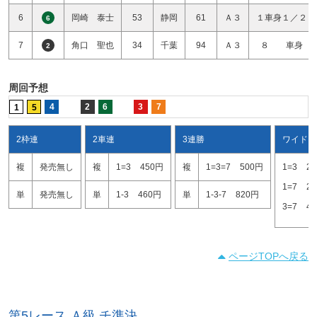
6
岡崎 泰士
53
静岡
61
Ａ３
１車身１／２
6
7
角口 聖也
34
千葉
94
Ａ３
８ 車身
2
周回予想
4
2
6
3
7
1
5
2枠連
2車連
3連勝
ワイド
複
発売無し
複
1=3
450円
複
1=3=7
500円
1=3
2
1=7
2
単
発売無し
単
1-3
460円
単
1-3-7
820円
3=7
4
ページTOPへ戻る
第5レース Ａ級 チ準決