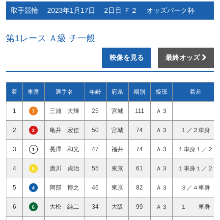
取手競輪 2023年1月17日 2日目 Ｆ２ オッズパーク杯
第1レース Ａ級 チ一般
映像を見る
最終オッズ
着
車番
選手名
年齢
府県
期別
級班
着差
1
三浦 大輝
25
宮城
111
Ａ３
7
2
亀井 宏佳
50
宮城
74
Ａ３
１／２車身
3
3
長澤 和光
47
福井
74
Ａ３
１車身１／２
1
4
廣川 貞治
55
東京
61
Ａ３
１車身１／２
5
5
阿部 博之
46
東京
82
Ａ３
３／４車身
4
6
大松 純二
34
大阪
99
Ａ３
１ 車身
6