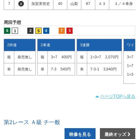
7
加賀美智史
40
山梨
87
Ａ３
３／４車身
2
周回予想
6
2
4
7
3
1
5
2枠連
2車連
3連勝
ワイド
複
発売無し
複
3=7
400円
複
1=3=7
2,070円
3=7
1=7
単
発売無し
単
7-3
540円
単
7-3-1
3,640円
1=3
ページTOPへ戻る
第2レース Ａ級 チ一般
映像を見る
最終オッズ