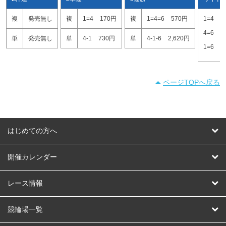
複
発売無し
複
1=4
170円
複
1=4=6
570円
1=4
1
4=6
5
単
発売無し
単
4-1
730円
単
4-1-6
2,620円
1=6
6
ページTOPへ戻る
はじめての方へ
はじめての方へ
開催カレンダー
競輪
レース情報
オートレース
レース予想
競輪場一覧