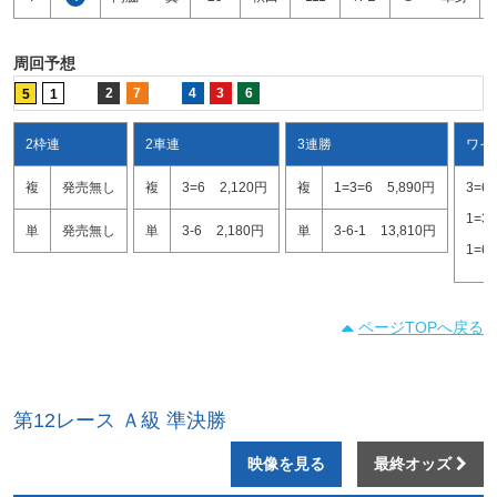
周回予想
2
7
4
3
6
5
1
2枠連
2車連
3連勝
ワイ
複
発売無し
複
3=6
2,120円
複
1=3=6
5,890円
3=6
1=3
単
発売無し
単
3-6
2,180円
単
3-6-1
13,810円
1=6
ページTOPへ戻る
第12レース Ａ級 準決勝
映像を見る
最終オッズ