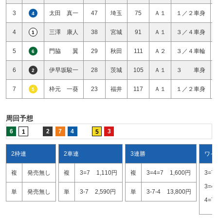
3
太田 真一
47
埼玉
75
Ａ１
１／２車身
4
4
三澤 康人
38
宮城
91
Ａ１
３／４車身
1
5
門脇 翼
29
秋田
111
Ａ２
３／４車輪
6
6
伊早坂駿一
28
茨城
105
Ａ１
３ 車身
2
7
枠元 一葵
23
福井
117
Ａ１
１／２車身
5
周回予想
6
2
7
4
3
1
5
2枠連
2車連
3連勝
ワイ
複
発売無し
複
3=7
1,110円
複
3=4=7
1,600円
3=7
3=4
単
発売無し
単
3-7
2,590円
単
3-7-4
13,800円
4=7