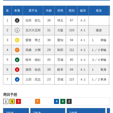
着
車番
選手名
年齢
府県
期別
級班
着差
1
吉田 昌弘
38
埼玉
97
Ａ２
2
2
北川大五郎
31
大阪
103
Ａ１
微差
1
3
愛敬 博之
38
愛知
94
Ａ１
１ 車輪
5
4
高橋 大輝
29
秋田
111
Ａ２
１／２車輪
7
5
根本 雄紀
45
茨城
80
Ａ２
３／４車輪
6
6
柴田 祐也
39
岐阜
94
Ａ１
１ 車身
3
7
土田 武志
23
茨城
115
Ａ２
１／２車身
4
周回予想
3
7
4
6
2
1
5
2枠連
2車連
3連勝
ワ