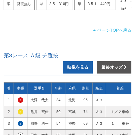
1=3
2
単
発売無し
単
3-5
310円
単
3-5-1
440円
1=5
1
ページTOPへ戻る
第3レース Ａ級 チ選抜
映像を見る
最終オッズ
着
車番
選手名
年齢
府県
期別
級班
着差
1
大澤 哉太
34
北海
95
Ａ３
3
2
亀井 宏佳
50
宮城
74
Ａ３
１／２車輪
5
3
岡嵜 浩一
54
神奈
69
Ａ３
１ 車身
4