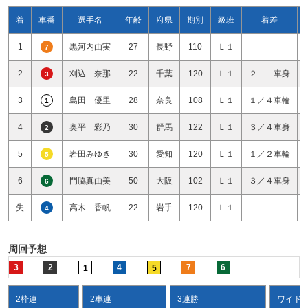
着
車番
選手名
年齢
府県
期別
級班
着差
1
黒河内由実
27
長野
110
Ｌ１
7
2
刈込 奈那
22
千葉
120
Ｌ１
２ 車身
3
3
島田 優里
28
奈良
108
Ｌ１
１／４車輪
1
4
奥平 彩乃
30
群馬
122
Ｌ１
３／４車身
2
5
岩田みゆき
30
愛知
120
Ｌ１
１／２車輪
5
6
門脇真由美
50
大阪
102
Ｌ１
３／４車身
6
失
高木 香帆
22
岩手
120
Ｌ１
4
周回予想
3
2
4
7
6
1
5
2枠連
2車連
3連勝
ワイド