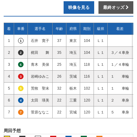
映像を見る
最終オッズ
着
車番
選手名
年齢
府県
期別
級班
着差
1
石井 寛子
37
東京
104
Ｌ１
1
2
梶田 舞
35
埼玉
104
Ｌ１
３／４車身
2
3
青木 美保
25
埼玉
118
Ｌ１
１／４車輪
6
4
岩崎ゆみこ
26
茨城
116
Ｌ１
１ 車輪
3
5
荒牧 聖未
32
栃木
102
Ｌ１
１ 車輪
5
6
太田 瑛美
22
三重
120
Ｌ１
２ 車身
4
7
菅原ななこ
22
宮城
120
Ｌ１
５ 車身
7
周回予想