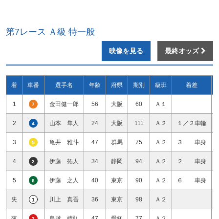
第7レース Ａ級 特一般
映像を見る
最終オッズ
着
車番
選手名
年齢
府県
期別
級班
着差
1
金田健一郎
56
大阪
60
Ａ１
7
2
山本 隼人
24
大阪
111
Ａ２
１／２車輪
4
3
亀井 雅斗
47
群馬
75
Ａ２
３ 車身
5
4
伊藤 拓人
34
静岡
94
Ａ２
２ 車身
2
5
伊藤 之人
40
東京
90
Ａ２
６ 車身
6
失
川上 真吾
36
東京
98
Ａ２
1
落
鳥越 靖弘
47
愛知
77
Ａ２
3