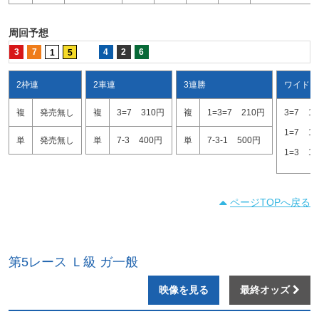
周回予想
3
7
4
2
6
1
5
2枠連
2車連
3連勝
ワイド
複
発売無し
複
3=7
310円
複
1=3=7
210円
3=7
1
1=7
1
単
発売無し
単
7-3
400円
単
7-3-1
500円
1=3
1
ページTOPへ戻る
第5レース Ｌ級 ガ一般
映像を見る
最終オッズ