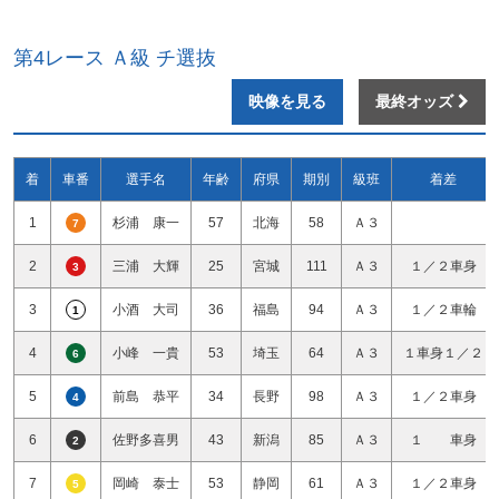
第4レース Ａ級 チ選抜
映像を見る
最終オッズ
着
車番
選手名
年齢
府県
期別
級班
着差
1
杉浦 康一
57
北海
58
Ａ３
7
2
三浦 大輝
25
宮城
111
Ａ３
１／２車身
3
3
小酒 大司
36
福島
94
Ａ３
１／２車輪
1
4
小峰 一貴
53
埼玉
64
Ａ３
１車身１／２
6
5
前島 恭平
34
長野
98
Ａ３
１／２車身
4
6
佐野多喜男
43
新潟
85
Ａ３
１ 車身
2
7
岡崎 泰士
53
静岡
61
Ａ３
１／２車身
5