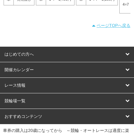
4=7
ページTOPへ戻る
はじめての方へ
はじめての方へ
開催カレンダー
競輪
レース情報
オートレース
レース予想
競輪場一覧
競輪くじ
レース結果
北日本
函館競輪場
青森競輪場
いわき平競輪場
おすすめコンテンツ
車券の購入は20歳になってから ～競輪・オートレースは適度に楽
Dokanto!
キャリーオーバー一覧
関
競輪選手情報
弥彦競輪場
前橋競輪場
取手競輪場
宇都宮競輪場