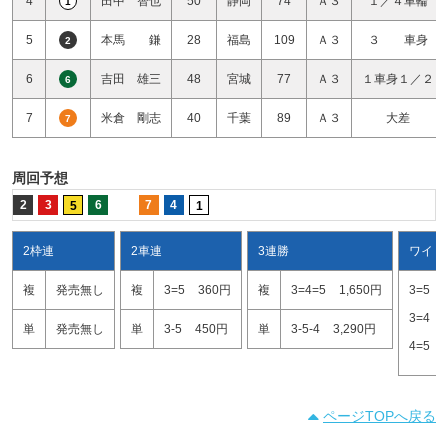
4
田中 智也
50
静岡
74
Ａ３
１／４車輪
1
5
本馬 鎌
28
福島
109
Ａ３
３ 車身
2
6
吉田 雄三
48
宮城
77
Ａ３
１車身１／２
6
7
米倉 剛志
40
千葉
89
Ａ３
大差
7
周回予想
2
3
6
7
4
5
1
2枠連
2車連
3連勝
ワイド
複
発売無し
複
3=5
360円
複
3=4=5
1,650円
3=5
3=4
単
発売無し
単
3-5
450円
単
3-5-4
3,290円
4=5
ページTOPへ戻る