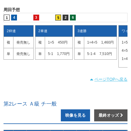
周回予想
4
3
2
6
1
5
2枠連
2車連
3連勝
ワイ
複
発売無し
複
1=5
450円
複
1=4=5
1,460円
1=5
4=5
単
発売無し
単
5-1
1,770円
単
5-1-4
7,510円
1=4
ページTOPへ戻る
第2レース Ａ級 チ一般
映像を見る
最終オッズ