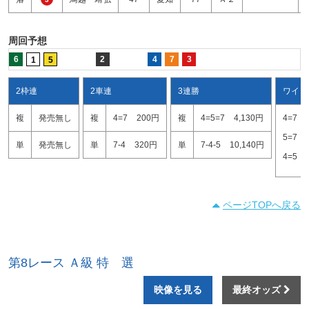
周回予想
6
2
4
7
3
1
5
2枠連
2車連
3連勝
ワイド
複
発売無し
複
4=7
200円
複
4=5=7
4,130円
4=7
5=7
単
発売無し
単
7-4
320円
単
7-4-5
10,140円
4=5
ページTOPへ戻る
第8レース Ａ級 特 選
映像を見る
最終オッズ