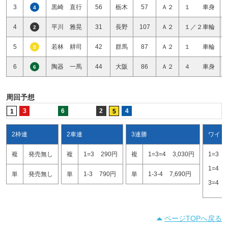
3
黒崎 直行
56
栃木
57
Ａ２
１ 車身
4
4
平川 雅晃
31
長野
107
Ａ２
１／２車輪
2
5
若林 耕司
42
群馬
87
Ａ２
１ 車輪
5
6
陶器 一馬
44
大阪
86
Ａ２
４ 車身
6
周回予想
3
6
2
4
1
5
2枠連
2車連
3連勝
ワイド
複
発売無し
複
1=3
290円
複
1=3=4
3,030円
1=3
1=4
単
発売無し
単
1-3
790円
単
1-3-4
7,690円
3=4
ページTOPへ戻る