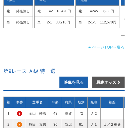
複
発売無し
複
1=2
18,420円
複
1=2=5
3,980円
1
2
単
発売無し
単
2-1
30,910円
単
2-1-5
112,570円
1
ページTOPへ戻る
第9レース Ａ級 特 選
映像を見る
最終オッズ
着
車番
選手名
年齢
府県
期別
級班
着差
1
金山 栄治
49
滋賀
72
Ａ２
3
2
原田 泰志
36
新潟
91
Ａ１
１／２車身
7