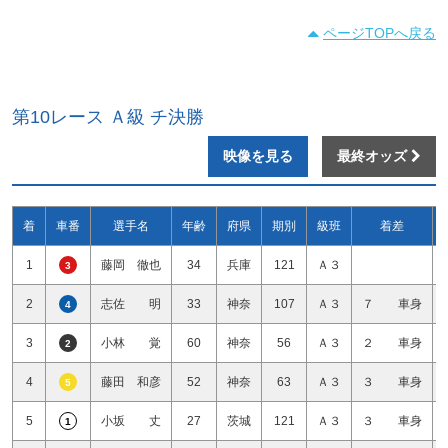
ページTOPへ戻る
第10レース Ａ級 チ決勝
映像を見る
最終オッズ
着
車番
選手名
年齢
府県
期別
級班
着差
1
藤岡 徹也
34
兵庫
121
Ａ３
3
2
志佐 明
33
神奈
107
Ａ３
７ 車身
4
3
小林 覚
60
神奈
56
Ａ３
２ 車身
2
4
藤田 和彦
52
神奈
63
Ａ３
３ 車身
5
5
小坂 丈
27
茨城
121
Ａ３
３ 車身
1