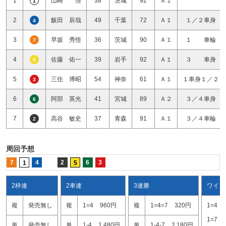
1
山崎 悟
38
茨城
92
Ａ１
1
2
飯田 辰哉
49
千葉
72
Ａ１
１／２車身
4
3
早坂 秀悟
36
茨城
90
Ａ１
１ 車輪
7
4
佐藤 佑一
39
岩手
92
Ａ１
３ 車身
5
5
三住 博昭
54
神奈
61
Ａ１
１車身１／２
3
6
阿部 英光
41
宮城
89
Ａ２
３／４車身
6
7
高谷 敏史
37
青森
91
Ａ１
３／４車輪
2
周回予想
7
4
2
6
3
1
5
2枠連
2車連
3連勝
ワイド
複
発売無し
複
1=4
960円
複
1=4=7
320円
1=4
1=7
単
発売無し
単
1-4
1,480円
単
1-4-7
2,180円