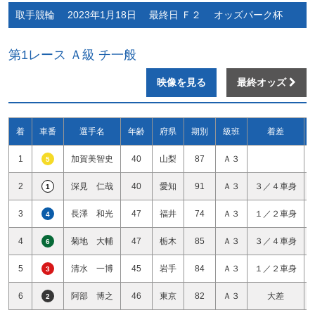
取手競輪 2023年1月18日 最終日 Ｆ２ オッズパーク杯
第1レース Ａ級 チ一般
映像を見る
最終オッズ
着
車番
選手名
年齢
府県
期別
級班
着差
1
加賀美智史
40
山梨
87
Ａ３
5
2
深見 仁哉
40
愛知
91
Ａ３
３／４車身
1
3
長澤 和光
47
福井
74
Ａ３
１／２車身
4
4
菊地 大輔
47
栃木
85
Ａ３
３／４車身
6
5
清水 一博
45
岩手
84
Ａ３
１／２車身
3
6
阿部 博之
46
東京
82
Ａ３
大差
2