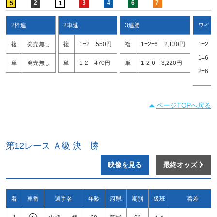
2
3
4
6
7
5
1
2枠連
2車連
3連勝
ワイド
複
発売無し
複
1=2
550円
複
1=2=6
2,130円
1=2
1=6
単
発売無し
単
1-2
470円
単
1-2-6
3,220円
2=6
ページTOPへ戻る
第12レース Ａ級 決 勝
映像を見る
最終オッズ
着
車番
選手名
年齢
府県
期別
級班
着差