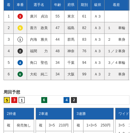
着
車番
選手名
年齢
府県
期別
級班
着差
1
廣川 貞治
55
東京
61
Ａ３
3
2
善方 政美
47
福島
82
Ａ３
１ 車輪
5
3
内海 雅夫
44
群馬
83
Ａ３
２ 車身
1
4
福間 力
48
神奈
76
Ａ３
１／２車身
2
5
角口 聖也
34
千葉
94
Ａ３
３／４車輪
4
6
大松 純二
34
大阪
99
Ａ３
２ 車身
6
周回予想
3
6
4
2
5
1
2枠連
2車連
3連勝
ワイド
複
発売無し
複
3=5
210円
複
1=3=5
250円
3=5
1