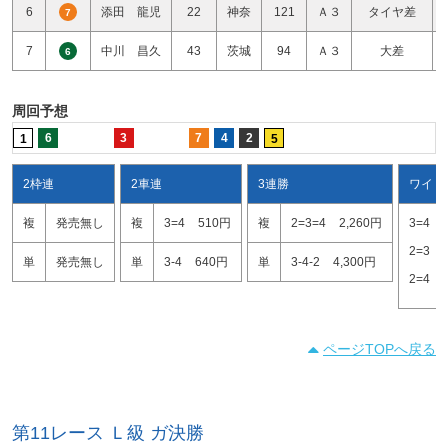
6
添田 龍児
22
神奈
121
Ａ３
タイヤ差
7
7
中川 昌久
43
茨城
94
Ａ３
大差
6
周回予想
6
3
7
4
2
1
5
2枠連
2車連
3連勝
ワイド
複
発売無し
複
3=4
510円
複
2=3=4
2,260円
3=4
2=3
単
発売無し
単
3-4
640円
単
3-4-2
4,300円
2=4
ページTOPへ戻る
第11レース Ｌ級 ガ決勝