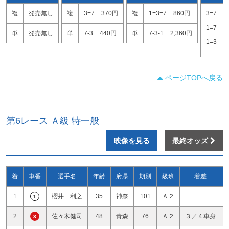
複
発売無し
複
3=7
370円
複
1=3=7
860円
3=7
1
1=7
2
単
発売無し
単
7-3
440円
単
7-3-1
2,360円
1=3
5
ページTOPへ戻る
第6レース Ａ級 特一般
映像を見る
最終オッズ
着
車番
選手名
年齢
府県
期別
級班
着差
1
櫻井 利之
35
神奈
101
Ａ２
1
2
佐々木健司
48
青森
76
Ａ２
３／４車身
3