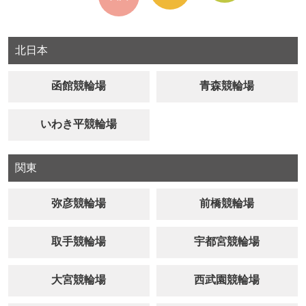
北日本
函館競輪場
青森競輪場
いわき平競輪場
関東
弥彦競輪場
前橋競輪場
取手競輪場
宇都宮競輪場
大宮競輪場
西武園競輪場