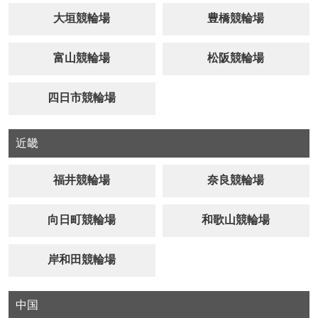
大垣競輪場
豊橋競輪場
富山競輪場
松阪競輪場
四日市競輪場
近畿
福井競輪場
奈良競輪場
向日町競輪場
和歌山競輪場
岸和田競輪場
中国