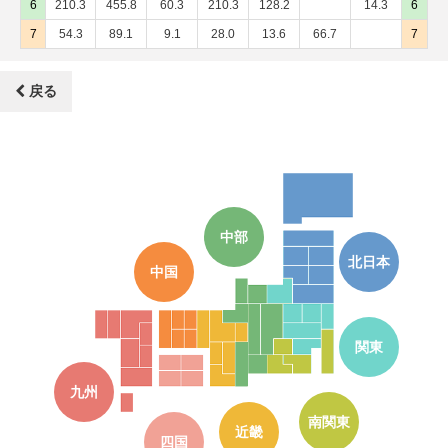
6
210.3
455.8
60.3
210.3
128.2
14.3
6
7
54.3
89.1
9.1
28.0
13.6
66.7
7
戻る
中部
北日本
中国
関東
九州
南関東
近畿
四国