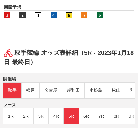
周回予想
3
2
4
7
6
1
5
取手競輪 オッズ表詳細（5R - 2023年1月18
日 最終日）
開催場
取手
松戸
名古屋
岸和田
小松島
松山
別
レース
1R
2R
3R
4R
5R
6R
7R
8R
9R