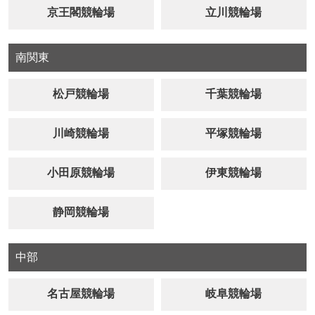
京王閣競輪場
立川競輪場
南関東
松戸競輪場
千葉競輪場
川崎競輪場
平塚競輪場
小田原競輪場
伊東競輪場
静岡競輪場
中部
名古屋競輪場
岐阜競輪場