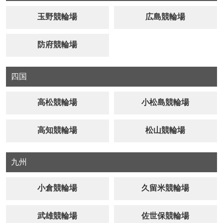
玉野競輪場
広島競輪場
防府競輪場
四国
高松競輪場
小松島競輪場
高知競輪場
松山競輪場
九州
小倉競輪場
久留米競輪場
武雄競輪場
佐世保競輪場