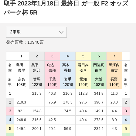
取手 2023年1月18日 最終日 ガ一般 F2 オッズ
パーク杯 5R
発売票数：10940票
1
2
3
4
5
6
7
名
島田
奥平
刈込
高木
岩田み
門脇真
黒河内
名
前
優里
彩乃
奈那
香帆
ゆき
由美
由実
前
府
奈良
群馬
千葉
岩手
愛知
大阪
長野
府
県
108期
122期
120期
120期
120期
102期
110期
県
1
215.9
46.3
210.3
112.3
341.8
11.6
1
2
210.3
75.9
178.3
97.6
390.7
20.0
2
3
92.1
154.8
74.5
40.4
149.1
4.4
3
4
248.6
315.5
42.5
49.4
273.5
8.9
4
5
149.1
200.1
29.1
56.9
234.4
4.3
5