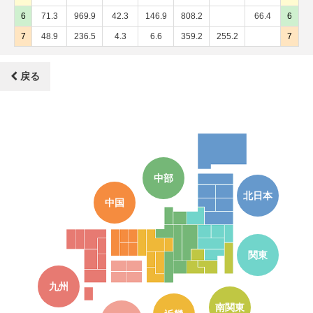
6
71.3
969.9
42.3
146.9
808.2
66.4
6
7
48.9
236.5
4.3
6.6
359.2
255.2
7
戻る
中部
北日本
中国
関東
九州
南関東