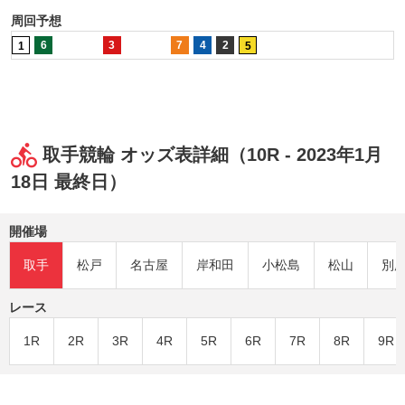
周回予想
6
3
7
4
2
1
5
取手競輪 オッズ表詳細（10R - 2023年1月
18日 最終日）
開催場
取手
松戸
名古屋
岸和田
小松島
松山
別
レース
1R
2R
3R
4R
5R
6R
7R
8R
9R