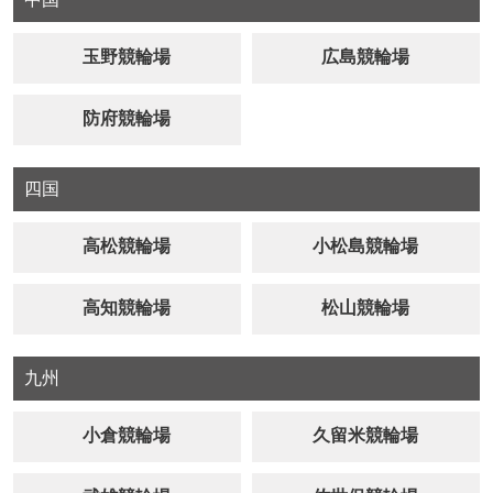
玉野競輪場
広島競輪場
防府競輪場
四国
高松競輪場
小松島競輪場
高知競輪場
松山競輪場
九州
小倉競輪場
久留米競輪場