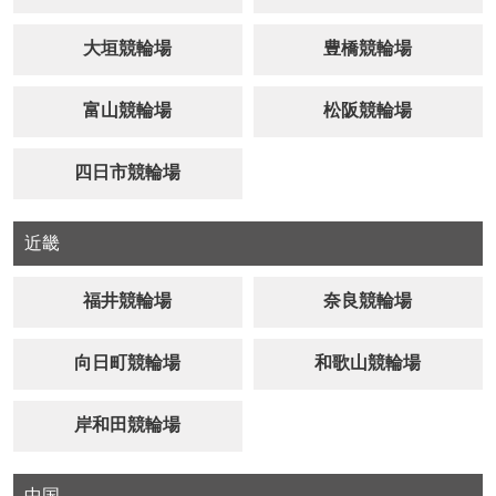
大垣競輪場
豊橋競輪場
富山競輪場
松阪競輪場
四日市競輪場
近畿
福井競輪場
奈良競輪場
向日町競輪場
和歌山競輪場
岸和田競輪場
中国