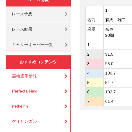
1
レース予想
名前
有馬 雄二
レース結果
府県
奈良
90期
キャリーオーバー一覧
1
2
91.5
おすすめコンテンツ
3
95.0
4
100.7
競輪選手情報
5
54.7
Perfecta Navi
6
102.7
7
61.4
netkeirin
ケイリンガル