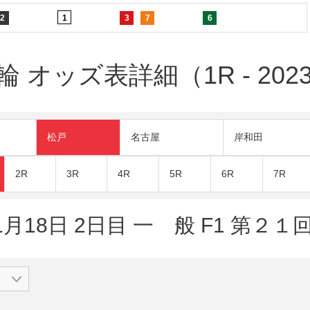
2
1
3
7
6
 オッズ表詳細（1R - 202
松戸
名古屋
岸和田
2R
3R
4R
5R
6R
7R
年1月18日 2日目 一 般 F1 第２