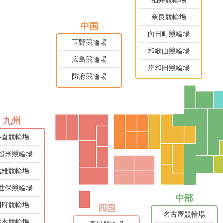
奈良競輪場
中国
向日町競輪場
玉野競輪場
和歌山競輪場
広島競輪場
岸和田競輪場
防府競輪場
九州
小倉競輪場
留米競輪場
武雄競輪場
世保競輪場
中部
別府競輪場
四国
名古屋競輪場
熊本競輪場