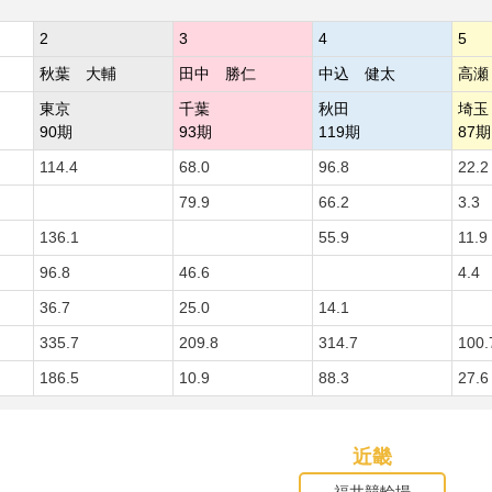
2
3
4
5
秋葉 大輔
田中 勝仁
中込 健太
高
東京
千葉
秋田
埼玉
90期
93期
119期
87期
114.4
68.0
96.8
22.2
79.9
66.2
3.3
136.1
55.9
11.9
96.8
46.6
4.4
36.7
25.0
14.1
335.7
209.8
314.7
100.
186.5
10.9
88.3
27.6
近畿
福井競輪場