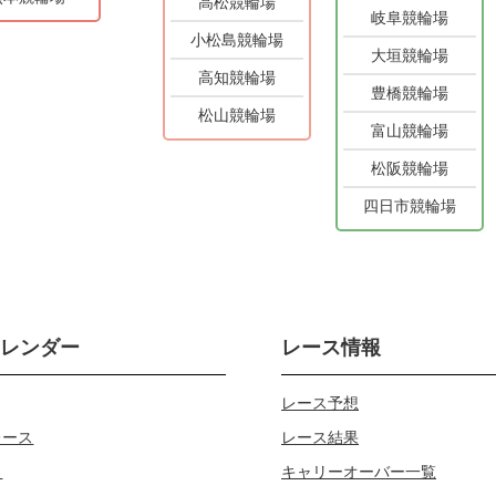
高松競輪場
岐阜競輪場
小松島競輪場
大垣競輪場
高知競輪場
豊橋競輪場
松山競輪場
富山競輪場
松阪競輪場
四日市競輪場
カレンダー
レース情報
レース予想
レース
レース結果
じ
キャリーオーバー一覧