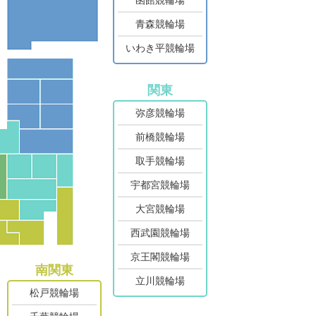
青森競輪場
いわき平競輪場
関東
弥彦競輪場
前橋競輪場
取手競輪場
宇都宮競輪場
大宮競輪場
西武園競輪場
京王閣競輪場
南関東
立川競輪場
松戸競輪場