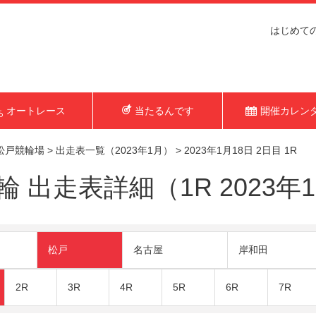
はじめて
オートレース
当たるんです
開催カレン
松戸競輪場
>
出走表一覧（2023年1月）
>
2023年1月18日 2日目 1R
 出走表詳細（1R 2023年1
松戸
名古屋
岸和田
2R
3R
4R
5R
6R
7R