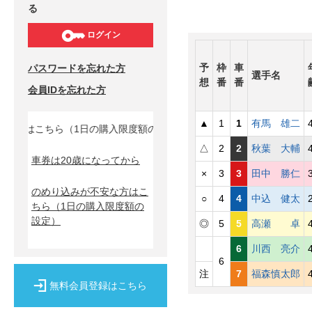
る
ログイン
予
枠
車
パスワードを忘れた方
選手名
想
番
番
会員IDを忘れた方
▲
1
1
有馬 雄二
方はこちら（1日の購入限度額の設定）↓
△
2
2
秋葉 大輔
車券は20歳になってから
×
3
3
田中 勝仁
のめり込みが不安な方はこ
○
4
4
中込 健太
ちら
（1日の購入限度額の
設定）
◎
5
5
高瀬 卓
6
川西 亮介
6
注
7
福森慎太郎
無料会員登録はこちら