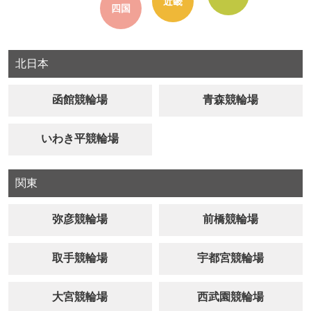
近畿
四国
北日本
函館競輪場
青森競輪場
いわき平競輪場
関東
弥彦競輪場
前橋競輪場
取手競輪場
宇都宮競輪場
大宮競輪場
西武園競輪場