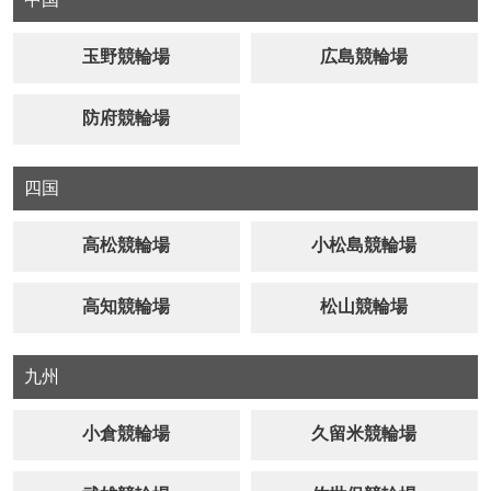
玉野競輪場
広島競輪場
防府競輪場
四国
高松競輪場
小松島競輪場
高知競輪場
松山競輪場
九州
小倉競輪場
久留米競輪場