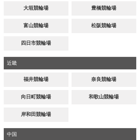
大垣競輪場
豊橋競輪場
富山競輪場
松阪競輪場
四日市競輪場
近畿
福井競輪場
奈良競輪場
向日町競輪場
和歌山競輪場
岸和田競輪場
中国