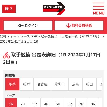
ログイン
無料会員登録
競輪・オートレースTOP
>
取手競輪場
>
出走表一覧（2023年1月）
>
2023年1月17日 2日目 1R
取手競輪 出走表詳細（1R 2023年1月17日
2日目）
開催場
取手
松戸
名古屋
岸和田
広島
松山
別府
レース
1R
2R
3R
4R
5R
6R
7R
8R
9R