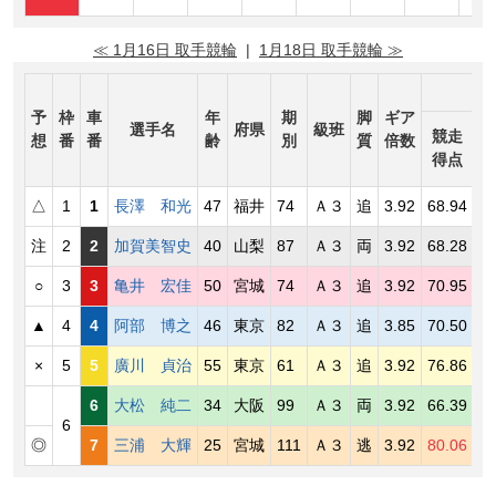
≪ 1月16日 取手競輪
|
1月18日 取手競輪 ≫
予
枠
車
年
期
脚
ギア
選手名
府県
級班
競走
1
想
番
番
齢
別
質
倍数
得点
着
△
1
1
長澤 和光
47
福井
74
Ａ３
追
3.92
68.94
0
注
2
2
加賀美智史
40
山梨
87
Ａ３
両
3.92
68.28
2
○
3
3
亀井 宏佳
50
宮城
74
Ａ３
追
3.92
70.95
1
▲
4
4
阿部 博之
46
東京
82
Ａ３
追
3.85
70.50
1
×
5
5
廣川 貞治
55
東京
61
Ａ３
追
3.92
76.86
1
6
大松 純二
34
大阪
99
Ａ３
両
3.92
66.39
1
6
◎
7
三浦 大輝
25
宮城
111
Ａ３
逃
3.92
80.06
0