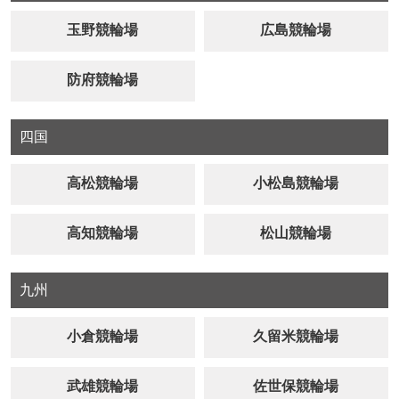
玉野競輪場
広島競輪場
防府競輪場
四国
高松競輪場
小松島競輪場
高知競輪場
松山競輪場
九州
小倉競輪場
久留米競輪場
武雄競輪場
佐世保競輪場