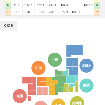
6
11.8
334.7
377.9
234.3
109.4
1673.5
6
7
92.9
616.5
557.8
732.1
377.9
1065.0
7
戻る
中部
北日本
中国
関東
九州
南関東