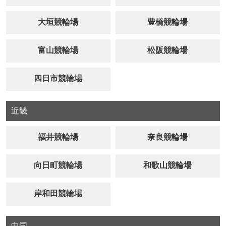
大垣競輪場
豊橋競輪場
富山競輪場
松阪競輪場
四日市競輪場
近畿
福井競輪場
奈良競輪場
向日町競輪場
和歌山競輪場
岸和田競輪場
中国