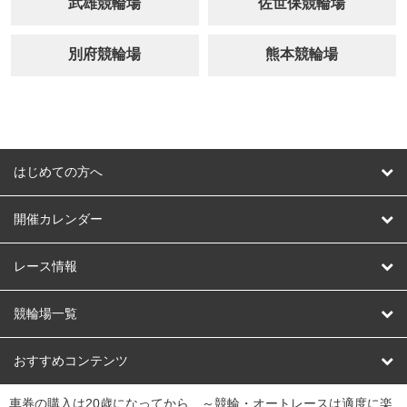
武雄競輪場
佐世保競輪場
別府競輪場
熊本競輪場
はじめての方へ
はじめての方へ
開催カレンダー
競輪
レース情報
オートレース
レース予想
競輪場一覧
競輪くじ
レース結果
北日本
函館競輪場
青森競輪場
いわき平競輪場
おすすめコンテンツ
車券の購入は20歳になってから ～競輪・オートレースは適度に楽