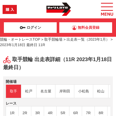
ログイン
無料会員登録
競輪・オートレースTOP
>
取手競輪場
>
出走表一覧（2023年1月）
>
2023年1月18日 最終日 11R
取手競輪 出走表詳細（11R 2023年1月18日
最終日）
開催場
取手
松戸
名古屋
岸和田
小松島
松山
別
レース
1R
2R
3R
4R
5R
6R
7R
8R
9R