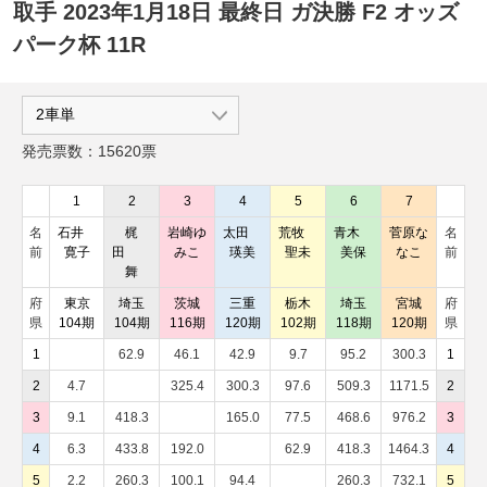
取手 2023年1月18日 最終日 ガ決勝 F2 オッズ
パーク杯 11R
発売票数：15620票
1
2
3
4
5
6
7
名
石井
梶
岩崎ゆ
太田
荒牧
青木
菅原な
名
前
寛子
田
みこ
瑛美
聖未
美保
なこ
前
舞
府
東京
埼玉
茨城
三重
栃木
埼玉
宮城
府
県
104期
104期
116期
120期
102期
118期
120期
県
1
62.9
46.1
42.9
9.7
95.2
300.3
1
2
4.7
325.4
300.3
97.6
509.3
1171.5
2
3
9.1
418.3
165.0
77.5
468.6
976.2
3
4
6.3
433.8
192.0
62.9
418.3
1464.3
4
5
2.2
260.3
100.1
94.4
260.3
732.1
5