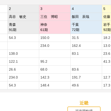
2
3
4
5
高谷 敏史
三住 博昭
飯田 辰哉
佐藤
青森
神奈
千葉
岩手
91期
61期
72期
92期
54.3
150.0
31.5
18.2
234.0
162.4
13.0
138.0
83.1
23.6
122.1
95.2
41.3
26.6
68.0
83.6
234.0
142.3
191.7
12.7
54.3
148.4
49.6
17.3
近畿
福井競輪場