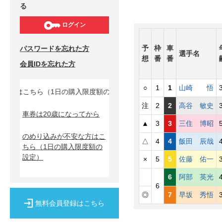
る
ログイン
予
枠
車
パスワードを忘れた方
選手名
想
番
番
会員IDを忘れた方
○
1
1
山崎 悟
方はこちら（1日の購入限度額の設定）↓
注
2
2
高谷 敏史
車券は20歳になってから
▲
3
3
三住 博昭
のめり込みが不安な方はこ
△
4
4
飯田 辰哉
ちら
（1日の購入限度額の
設定）
×
5
5
佐藤 佑一
6
阿部 英光
6
◎
7
早坂 秀悟
無料会員登録はこちら