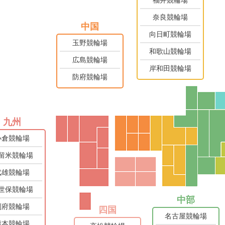
奈良競輪場
中国
向日町競輪場
玉野競輪場
和歌山競輪場
広島競輪場
岸和田競輪場
防府競輪場
九州
小倉競輪場
留米競輪場
武雄競輪場
世保競輪場
中部
別府競輪場
四国
名古屋競輪場
熊本競輪場