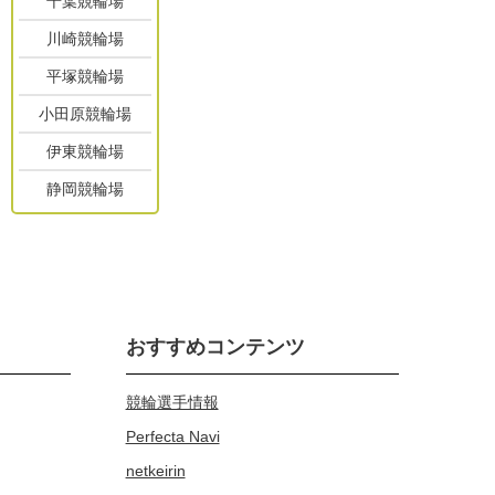
千葉競輪場
川崎競輪場
平塚競輪場
小田原競輪場
伊東競輪場
静岡競輪場
おすすめコンテンツ
競輪選手情報
Perfecta Navi
netkeirin