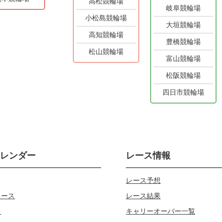
高松競輪場
岐阜競輪場
小松島競輪場
大垣競輪場
高知競輪場
豊橋競輪場
松山競輪場
富山競輪場
松阪競輪場
四日市競輪場
カレンダー
レース情報
レース予想
レース
レース結果
じ
キャリーオーバー一覧