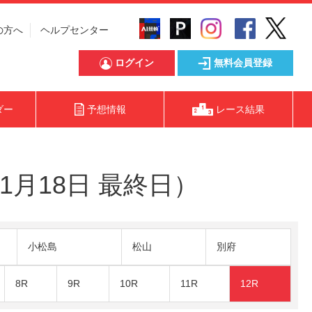
の方へ
ヘルプセンター
ログイン
無料会員登録
ダー
予想情報
レース結果
1月18日 最終日）
小松島
松山
別府
8R
9R
10R
11R
12R