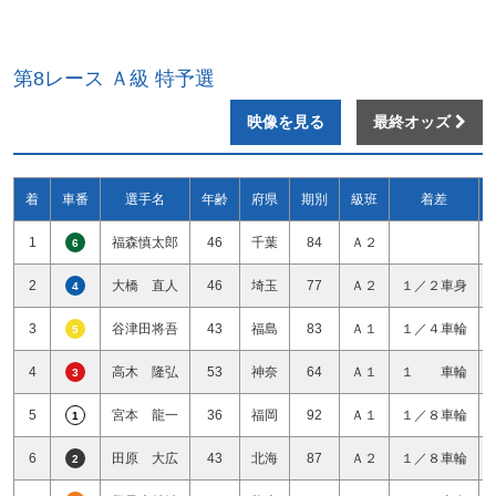
第8レース Ａ級 特予選
映像を見る
最終オッズ
着
車番
選手名
年齢
府県
期別
級班
着差
1
福森慎太郎
46
千葉
84
Ａ２
6
2
大橋 直人
46
埼玉
77
Ａ２
１／２車身
4
3
谷津田将吾
43
福島
83
Ａ１
１／４車輪
5
4
高木 隆弘
53
神奈
64
Ａ１
１ 車輪
3
5
宮本 龍一
36
福岡
92
Ａ１
１／８車輪
1
6
田原 大広
43
北海
87
Ａ２
１／８車輪
2