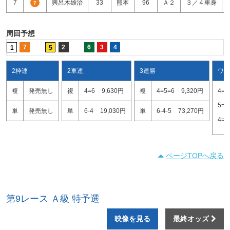
7
興呂木雄治
33
熊本
96
Ａ２
３／４車身
7
周回予想
7
2
6
3
4
1
5
2枠連
2車連
3連勝
ワイ
複
発売無し
複
4=6
9,630円
複
4=5=6
9,320円
4=6
5=6
単
発売無し
単
6-4
19,030円
単
6-4-5
73,270円
4=5
ページTOPへ戻る
第9レース Ａ級 特予選
映像を見る
最終オッズ