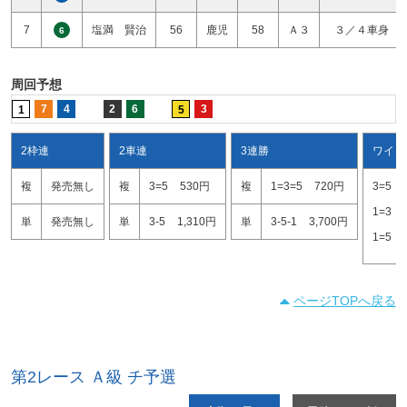
7
塩満 賢治
56
鹿児
58
Ａ３
３／４車身
6
周回予想
7
4
2
6
3
1
5
2枠連
2車連
3連勝
ワイド
複
発売無し
複
3=5
530円
複
1=3=5
720円
3=5
1=3
単
発売無し
単
3-5
1,310円
単
3-5-1
3,700円
1=5
ページTOPへ戻る
第2レース Ａ級 チ予選