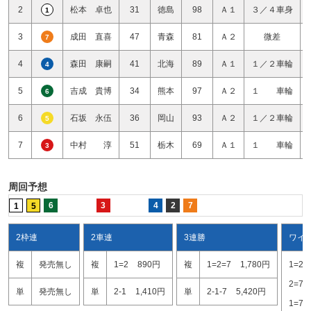
2
松本 卓也
31
徳島
98
Ａ１
３／４車身
1
3
成田 直喜
47
青森
81
Ａ２
微差
7
4
森田 康嗣
41
北海
89
Ａ１
１／２車輪
4
5
吉成 貴博
34
熊本
97
Ａ２
１ 車輪
6
6
石坂 永伍
36
岡山
93
Ａ２
１／２車輪
5
7
中村 淳
51
栃木
69
Ａ１
１ 車輪
3
周回予想
6
3
4
2
7
1
5
2枠連
2車連
3連勝
ワイ
複
発売無し
複
1=2
890円
複
1=2=7
1,780円
1=2
2=7
単
発売無し
単
2-1
1,410円
単
2-1-7
5,420円
1=7