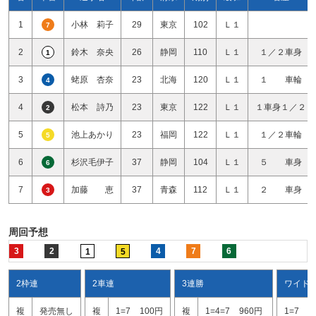
1
小林 莉子
29
東京
102
Ｌ１
7
2
鈴木 奈央
26
静岡
110
Ｌ１
１／２車身
1
3
蛯原 杏奈
23
北海
120
Ｌ１
１ 車輪
4
4
松本 詩乃
23
東京
122
Ｌ１
１車身１／２
2
5
池上あかり
23
福岡
122
Ｌ１
１／２車輪
5
6
杉沢毛伊子
37
静岡
104
Ｌ１
５ 車身
6
7
加藤 恵
37
青森
112
Ｌ１
２ 車身
3
周回予想
3
2
4
7
6
1
5
2枠連
2車連
3連勝
ワイド
複
発売無し
複
1=7
100円
複
1=4=7
960円
1=7
1