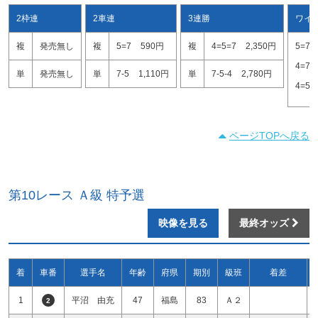
2枠連
2車連
3連勝
ワイ
複
発売無し
複
5=7
590円
複
4=5=7
2,350円
5=7
4=7
単
発売無し
単
7-5
1,110円
単
7-5-4
2,780円
4=5
ページTOPへ戻る
第10レース Ａ級 特予選
映像を見る
最終オッズ
着
車番
選手名
年齢
府県
期別
級班
着差
1
平沼 由充
47
福島
83
Ａ２
2