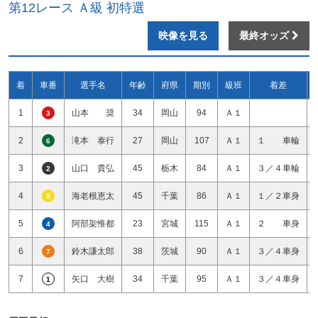
第12レース Ａ級 初特選
映像を見る
最終オッズ
着
車番
選手名
年齢
府県
期別
級班
着差
1
山本 奨
34
岡山
94
Ａ１
3
2
滝本 泰行
27
岡山
107
Ａ１
１ 車輪
6
3
山口 貴弘
45
栃木
84
Ａ１
３／４車輪
2
4
海老根恵太
45
千葉
86
Ａ１
１／２車身
5
5
阿部架惟都
23
宮城
115
Ａ１
２ 車身
4
6
鈴木謙太郎
38
茨城
90
Ａ１
３／４車身
7
7
矢口 大樹
34
千葉
95
Ａ１
３／４車身
1