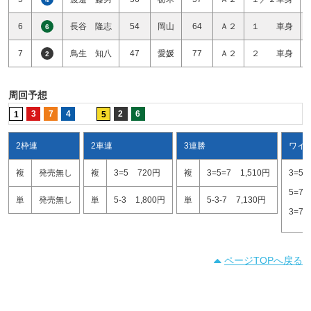
6
長谷 隆志
54
岡山
64
Ａ２
１ 車身
6
7
鳥生 知八
47
愛媛
77
Ａ２
２ 車身
2
周回予想
3
7
4
2
6
1
5
2枠連
2車連
3連勝
ワイ
複
発売無し
複
3=5
720円
複
3=5=7
1,510円
3=5
5=7
単
発売無し
単
5-3
1,800円
単
5-3-7
7,130円
3=7
ページTOPへ戻る