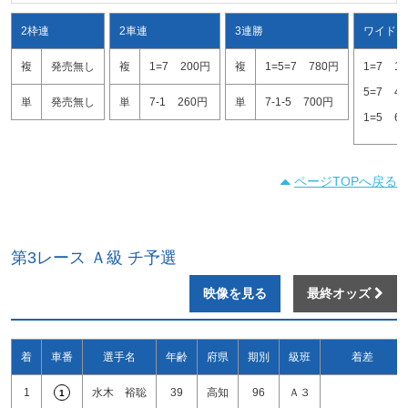
2枠連
2車連
3連勝
ワイド
複
発売無し
複
1=7
200円
複
1=5=7
780円
1=7
1
5=7
4
単
発売無し
単
7-1
260円
単
7-1-5
700円
1=5
6
ページTOPへ戻る
第3レース Ａ級 チ予選
映像を見る
最終オッズ
着
車番
選手名
年齢
府県
期別
級班
着差
1
水木 裕聡
39
高知
96
Ａ３
1