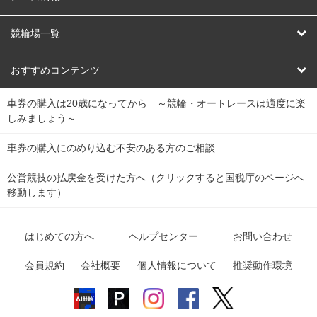
オートレース
レース予想
競輪場一覧
競輪くじ
レース結果
北日本
函館競輪場
青森競輪場
いわき平競輪場
おすすめコンテンツ
車券の購入は20歳になってから ～競輪・オートレースは適度に楽
Dokanto!
キャリーオーバー一覧
関
競輪選手情報
弥彦競輪場
前橋競輪場
取手競輪場
宇都宮競輪場
しみましょう～
東
大宮競輪場
西武園競輪場
京王閣競輪場
立川競輪場
チャリロトプラザ
Perfecta Navi
車券の購入にのめり込む不安のある方のご相談
南
松戸競輪場
千葉競輪場
川崎競輪場
平塚競輪場
公営競技の払戻金を受けた方へ（クリックすると国税庁のページへ
netkeirin
関
移動します）
小田原競輪場
伊東競輪場
静岡競輪場
東
ケイリンガル
中
名古屋競輪場
岐阜競輪場
大垣競輪場
豊橋競輪場
はじめての方へ
ヘルプセンター
お問い合わせ
部
チャリレンジャー
富山競輪場
松阪競輪場
四日市競輪場
会員規約
会社概要
個人情報について
推奨動作環境
競輪場情報
近
福井競輪場
奈良競輪場
向日町競輪場
和歌山競輪場
畿