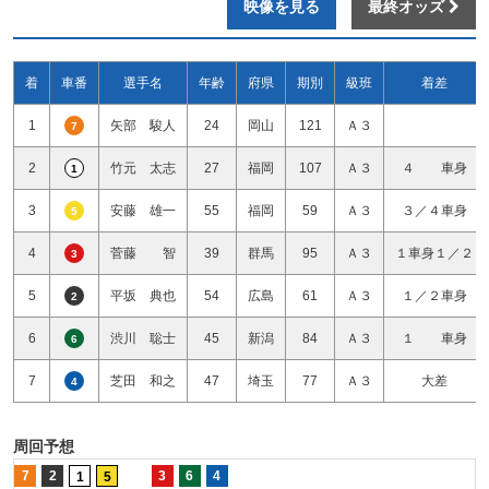
映像を見る
最終オッズ
着
車番
選手名
年齢
府県
期別
級班
着差
1
矢部 駿人
24
岡山
121
Ａ３
7
2
竹元 太志
27
福岡
107
Ａ３
４ 車身
1
3
安藤 雄一
55
福岡
59
Ａ３
３／４車身
5
4
菅藤 智
39
群馬
95
Ａ３
１車身１／２
3
5
平坂 典也
54
広島
61
Ａ３
１／２車身
2
6
渋川 聡士
45
新潟
84
Ａ３
１ 車身
6
7
芝田 和之
47
埼玉
77
Ａ３
大差
4
周回予想
7
2
3
6
4
1
5