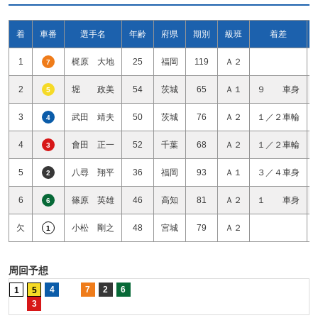
着
車番
選手名
年齢
府県
期別
級班
着差
1
梶原 大地
25
福岡
119
Ａ２
7
2
堀 政美
54
茨城
65
Ａ１
９ 車身
5
3
武田 靖夫
50
茨城
76
Ａ２
１／２車輪
4
4
會田 正一
52
千葉
68
Ａ２
１／２車輪
3
5
八尋 翔平
36
福岡
93
Ａ１
３／４車身
2
6
篠原 英雄
46
高知
81
Ａ２
１ 車身
6
欠
小松 剛之
48
宮城
79
Ａ２
1
周回予想
4
7
2
6
1
5
3