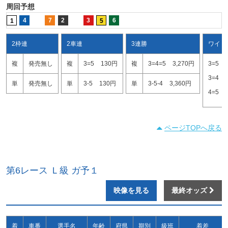
周回予想
4
7
2
3
6
1
5
2枠連
2車連
3連勝
ワイド
複
発売無し
複
3=5
130円
複
3=4=5
3,270円
3=5
3=4
単
発売無し
単
3-5
130円
単
3-5-4
3,360円
4=5
ページTOPへ戻る
第6レース Ｌ級 ガ予１
映像を見る
最終オッズ
着
車番
選手名
年齢
府県
期別
級班
着差