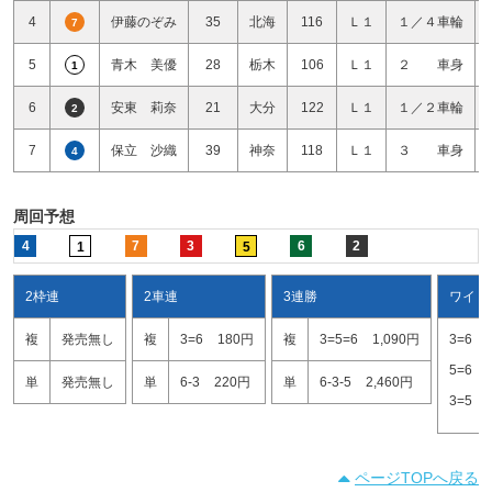
4
伊藤のぞみ
35
北海
116
Ｌ１
１／４車輪
7
5
青木 美優
28
栃木
106
Ｌ１
２ 車身
1
6
安東 莉奈
21
大分
122
Ｌ１
１／２車輪
2
7
保立 沙織
39
神奈
118
Ｌ１
３ 車身
4
周回予想
4
7
3
6
2
1
5
2枠連
2車連
3連勝
ワイド
複
発売無し
複
3=6
180円
複
3=5=6
1,090円
3=6
5=6
単
発売無し
単
6-3
220円
単
6-3-5
2,460円
3=5
ページTOPへ戻る