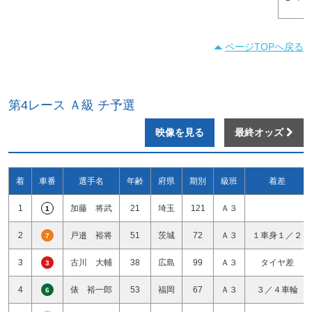
ページTOPへ戻る
第4レース Ａ級 チ予選
映像を見る
最終オッズ
着
車番
選手名
年齢
府県
期別
級班
着差
1
加藤 将武
21
埼玉
121
Ａ３
1
2
戸邉 裕将
51
茨城
72
Ａ３
１車身１／２
7
3
古川 大輔
38
広島
99
Ａ３
タイヤ差
3
4
俵 裕一郎
53
福岡
67
Ａ３
３／４車輪
6