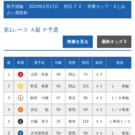
取手競輪 2023年2月17日 初日 Ｆ２ 常磐カップ・Ｓしお
さい鹿島杯
第1レース Ａ級 チ予選
映像を見る
最終オッズ
着
車番
選手名
年齢
府県
期別
級班
着差
1
太田 良政
49
岡山
74
Ａ３
3
2
野見 泰要
40
岡山
101
Ａ３
１ 車輪
5
3
駒井 大輔
47
東京
98
Ａ３
１／８車輪
1
4
赤石 聡
50
群馬
69
Ａ３
１／２車身
7
5
川藤 幸大
25
熊本
119
Ａ３
１車身１／２
2
6
大河原和彦
56
群馬
58
Ａ３
１ 車身
4