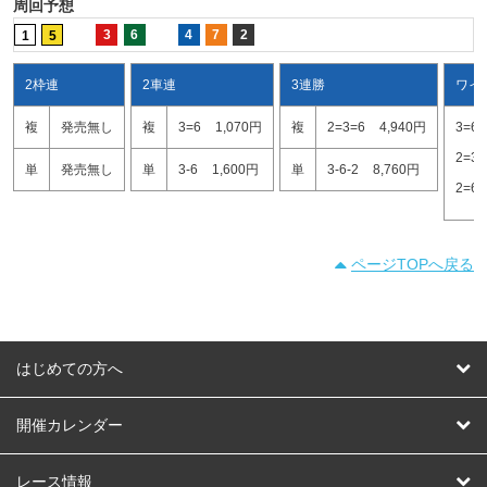
周回予想
3
6
4
7
2
1
5
2枠連
2車連
3連勝
ワイ
複
発売無し
複
3=6
1,070円
複
2=3=6
4,940円
3=6
2=3
単
発売無し
単
3-6
1,600円
単
3-6-2
8,760円
2=6
ページTOPへ戻る
はじめての方へ
はじめての方へ
開催カレンダー
競輪
レース情報