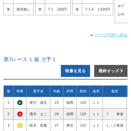
4=7
4
単
発売無し
単
7-1
180円
単
7-1-4
1,920円
1=4
6
ページTOPへ戻る
第7レース Ｌ級 ガ予１
映像を見る
最終オッズ
着
車番
選手名
年齢
府県
期別
級班
着差
1
尾方 真生
23
福岡
118
Ｌ１
6
2
廣木 まこ
29
福岡
118
Ｌ１
７ 車身
3
3
鈴木 彩夏
27
東京
110
Ｌ１
１／２車身
5