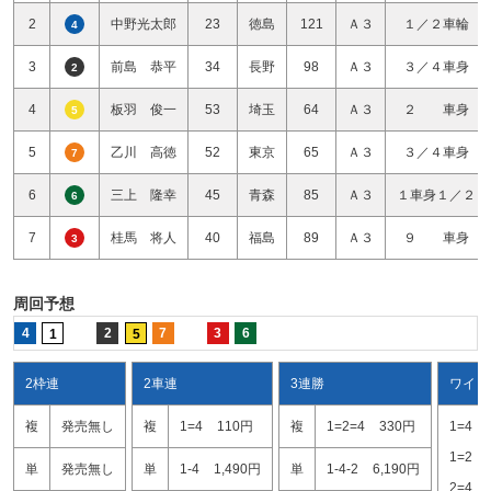
2
中野光太郎
23
徳島
121
Ａ３
１／２車輪
4
3
前島 恭平
34
長野
98
Ａ３
３／４車身
2
4
板羽 俊一
53
埼玉
64
Ａ３
２ 車身
5
5
乙川 高徳
52
東京
65
Ａ３
３／４車身
7
6
三上 隆幸
45
青森
85
Ａ３
１車身１／２
6
7
桂馬 将人
40
福島
89
Ａ３
９ 車身
3
周回予想
4
2
7
3
6
1
5
2枠連
2車連
3連勝
ワイド
複
発売無し
複
1=4
110円
複
1=2=4
330円
1=4
1=2
単
発売無し
単
1-4
1,490円
単
1-4-2
6,190円
2=4