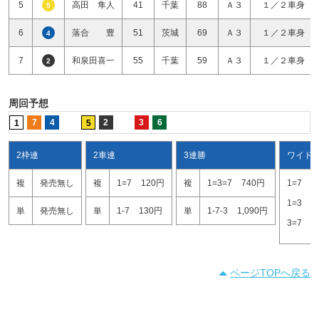
5
高田 隼人
41
千葉
88
Ａ３
１／２車身
5
6
落合 豊
51
茨城
69
Ａ３
１／２車身
4
7
和泉田喜一
55
千葉
59
Ａ３
１／２車身
2
周回予想
7
4
2
3
6
1
5
2枠連
2車連
3連勝
ワイド
複
発売無し
複
1=7
120円
複
1=3=7
740円
1=7
1
1=3
2
単
発売無し
単
1-7
130円
単
1-7-3
1,090円
3=7
6
ページTOPへ戻る