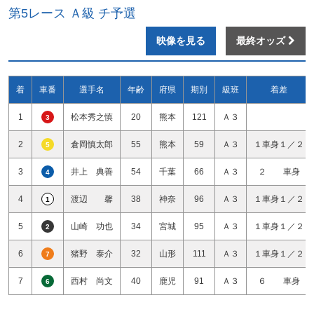
第5レース Ａ級 チ予選
映像を見る
最終オッズ
着
車番
選手名
年齢
府県
期別
級班
着差
1
松本秀之慎
20
熊本
121
Ａ３
3
2
倉岡慎太郎
55
熊本
59
Ａ３
１車身１／２
5
3
井上 典善
54
千葉
66
Ａ３
２ 車身
4
4
渡辺 馨
38
神奈
96
Ａ３
１車身１／２
1
5
山崎 功也
34
宮城
95
Ａ３
１車身１／２
2
6
猪野 泰介
32
山形
111
Ａ３
１車身１／２
7
7
西村 尚文
40
鹿児
91
Ａ３
６ 車身
6