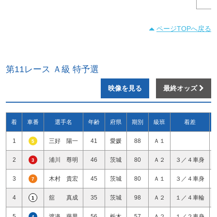
ページTOPへ戻る
第11レース Ａ級 特予選
映像を見る
最終オッズ
着
車番
選手名
年齢
府県
期別
級班
着差
1
三好 陽一
41
愛媛
88
Ａ１
5
2
浦川 尊明
46
茨城
80
Ａ２
３／４車身
3
3
木村 貴宏
45
茨城
80
Ａ１
３／４車身
7
4
舘 真成
35
茨城
98
Ａ２
１／４車輪
1
5
渡邉 藤男
56
栃木
57
Ａ２
１／２車身
4