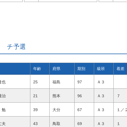
級 チ予選
年齢
府県
期別
級班
着差
 達也
25
福島
97
Ａ３
木雄治
21
熊本
96
Ａ３
７ 
 勉
39
大分
67
Ａ３
１／
大丈夫
43
鳥取
69
Ａ３
１ 