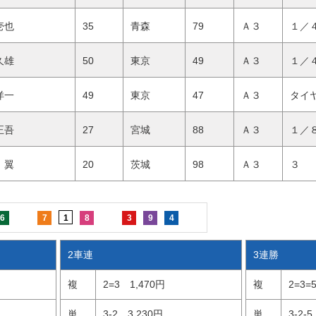
 壱也
35
青森
79
Ａ３
１／
 久雄
50
東京
49
Ａ３
１／
 洋一
49
東京
47
Ａ３
タイ
 正吾
27
宮城
88
Ａ３
１／
 翼
20
茨城
98
Ａ３
３ 
6
7
1
8
3
9
4
2車連
3連勝
複
2=3
1,470円
複
2=3=
単
3-2
3,230円
単
3-2-5