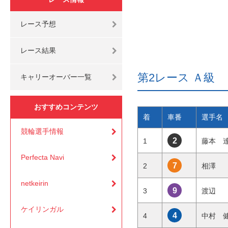
レース予想
レース結果
第2レース Ａ
キャリーオーバー一覧
おすすめコンテンツ
着
車番
選手名
競輪選手情報
2
1
藤本
Perfecta Navi
7
2
相澤
netkeirin
9
3
渡辺
ケイリンガル
4
4
中村