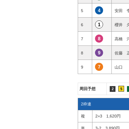
4
5
安田
1
6
櫻井
8
7
高橋
9
8
佐藤
7
9
山口
周回予想
2
5
2枠連
複
2=3
1,620円
単
3-2
3,890円