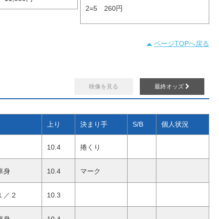
2=5
260円
ページTOPへ戻る
映像を見る
最終オッズ
上り
決まり手
S/B
個人状況
10.4
捲くり
車身
10.4
マーク
１／２
10.3