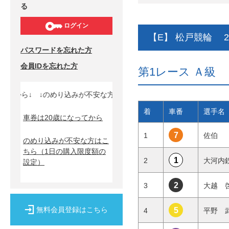
る
ログイン
【E】 松戸競輪 
パスワードを忘れた方
会員IDを忘れた方
第1レース Ａ
ら↓ ↓のめり込みが不安な方はこちら（1日の購入限度額の設定）↓
着
車番
選手名
車券は20歳になってから
7
1
佐伯
のめり込みが不安な方はこ
ちら
（1日の購入限度額の
1
2
大河
設定）
2
3
大越
無料会員登録はこちら
5
4
平野