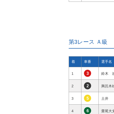
第3レース Ａ
着
車番
選手名
3
1
鈴木
2
2
興呂
5
3
土井
6
4
齋尾