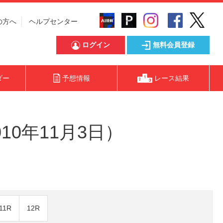
の方へ
ヘルプセンター
ログイン
無料会員登録
ダー
予想情報
レース結果
10年11月3日）
11R
12R