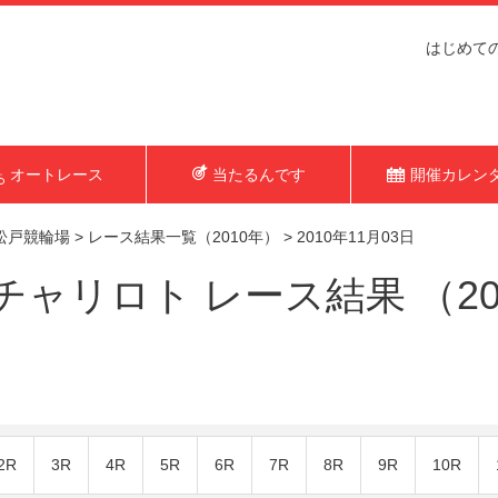
はじめて
オートレース
当たるんです
開催カレン
松戸競輪場
>
レース結果一覧（2010年）
>
2010年11月03日
ャリロト レース結果 （20
2R
3R
4R
5R
6R
7R
8R
9R
10R