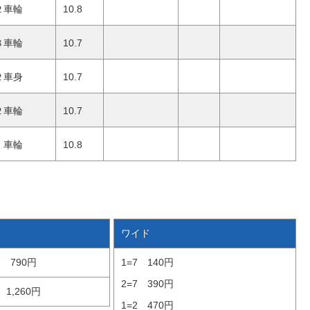
２車輪
10.8
８車輪
10.7
２車身
10.7
２車輪
10.7
車輪
10.8
ワイド
7
790円
1=7
140円
2=7
390円
1,260円
1=2
470円