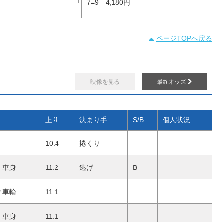
7=9
4,180円
ページTOPへ戻る
映像を見る
最終オッズ
上り
決まり手
S/B
個人状況
10.4
捲くり
車身
11.2
逃げ
B
２車輪
11.1
車身
11.1