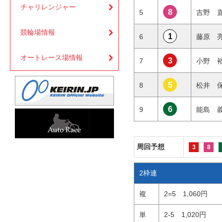
チャリレンジャー
8
5
吉野
競輪場情報
1
6
藤原
オートレース場情報
3
7
小野
5
8
松井
6
9
能島
周回予想
3
8
2枠連
複
2=5
1,060円
単
2-5
1,020円