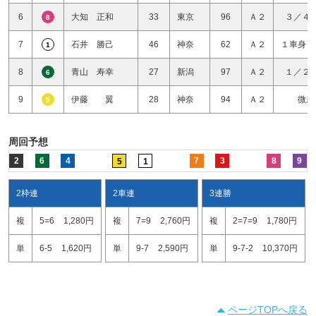
6
大知 正和
33
東京
96
Ａ２
３／４
8
7
石井 勝己
46
神奈
62
Ａ２
１車身１
1
8
青山 寿幸
27
新潟
97
Ａ２
１／２
6
9
伊藤 翼
28
神奈
94
Ａ２
微差
5
周回予想
2
6
4
7
3
8
9
5
1
2枠連
2車連
3連勝
複
5=6
1,280円
複
7=9
2,760円
複
2=7=9
1,780円
単
6-5
1,620円
単
9-7
2,590円
単
9-7-2
10,370円
ページTOPへ戻る