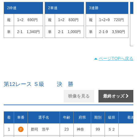
2枠連
2車連
3連勝
ワ
複
1=2
690円
複
1=2
830円
複
1=2=9
720円
1
2
単
2-1
1,340円
単
2-1
1,000円
単
2-1-9
3,590円
1
ページTOPへ戻る
第12レース Ｓ級 決 勝
映像を見る
最終オッズ
着
車番
選手名
年齢
府県
期別
級班
着差
1
郡司 浩平
23
神奈
99
Ｓ２
7