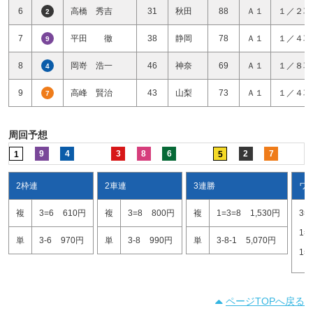
6
高橋 秀吉
31
秋田
88
Ａ１
１／２車
2
7
平田 徹
38
静岡
78
Ａ１
１／４車
9
8
岡嵜 浩一
46
神奈
69
Ａ１
１／８車
4
9
高峰 賢治
43
山梨
73
Ａ１
１／４車
7
周回予想
9
4
3
8
6
2
7
1
5
2枠連
2車連
3連勝
ワ
複
3=6
610円
複
3=8
800円
複
1=3=8
1,530円
3=
1=
単
3-6
970円
単
3-8
990円
単
3-8-1
5,070円
1=
ページTOPへ戻る