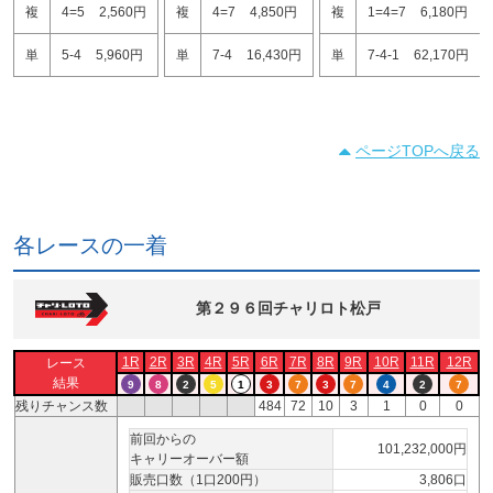
複
4=5
2,560円
複
4=7
4,850円
複
1=4=7
6,180円
単
5-4
5,960円
単
7-4
16,430円
単
7-4-1
62,170円
ページTOPへ戻る
各レースの一着
第２９６回チャリロト松戸
1R
2R
3R
4R
5R
6R
7R
8R
9R
10R
11R
12R
レース
結果
9
8
2
5
1
3
7
3
7
4
2
7
残りチャンス数
484
72
10
3
1
0
0
前回からの
101,232,000円
キャリーオーバー額
販売口数（1口200円）
3,806口