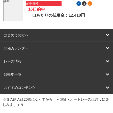
詳細
的中番号
4
2
7
16口的中
一口あたりの払戻金：12,410円
はじめての方へ
はじめての方へ
開催カレンダー
競輪
レース情報
オートレース
レース予想
競輪場一覧
競輪くじ
レース結果
北日本
函館競輪場
青森競輪場
いわき平競輪場
おすすめコンテンツ
車券の購入は20歳になってから ～競輪・オートレースは適度に楽
Dokanto!
キャリーオーバー一覧
関
競輪選手情報
弥彦競輪場
前橋競輪場
取手競輪場
宇都宮競輪場
しみましょう～
東
大宮競輪場
西武園競輪場
京王閣競輪場
立川競輪場