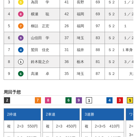
3
為田 学
41
長野
69
Ｓ２
１／２
5
4
横瀬 聡
42
福岡
69
Ｓ２
１／２
8
5
柳詰 正宏
26
福岡
97
Ｓ２
１ 
7
6
山信田 学
37
埼玉
83
Ｓ２
１／２
9
7
鷲田 佳史
31
福井
88
Ｓ２
１車身１
4
8
鈴木龍之介
36
栃木
81
Ｓ２
３／４
1
9
高瀬 卓
35
埼玉
87
Ｓ２
大差
6
周回予想
2
7
8
6
9
4
3
1
5
2枠連
2車連
3連勝
ワイ
複
2=3
550円
複
2=3
450円
複
2=3=5
410円
2=3
3=5