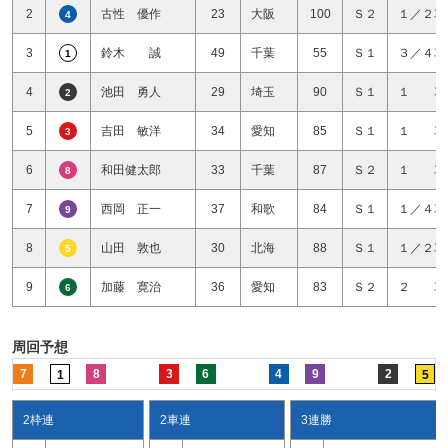
2
古性 優作
23
大阪
100
Ｓ２
１／２車
4
3
鈴木 誠
49
千葉
55
Ｓ１
３／４車
1
4
池田 勇人
29
埼玉
90
Ｓ１
１ 車
2
5
吉田 敏洋
34
愛知
85
Ｓ１
１ 車
3
6
和田健太郎
33
千葉
87
Ｓ２
１ 車
8
7
西岡 正一
37
和歌
84
Ｓ１
１／４車
9
8
山田 敦也
30
北海
88
Ｓ１
１／２車
5
9
加藤 寛治
36
愛知
83
Ｓ２
２ 車
6
周回予想
7
8
3
6
4
9
2
1
5
2枠連
2車連
3連勝