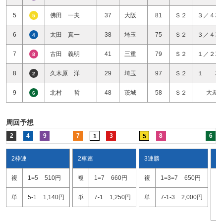
5
佛田 一夫
37
大阪
81
Ｓ２
３／４車
5
6
太田 真一
38
埼玉
75
Ｓ２
３／４車
4
7
古田 義明
41
三重
79
Ｓ２
１／２車
8
8
久木原 洋
29
埼玉
97
Ｓ２
１ 車
2
9
北村 哲
48
茨城
58
Ｓ２
大差
6
周回予想
2
4
9
7
3
8
6
1
5
2枠連
2車連
3連勝
ワ
複
1=5
510円
複
1=7
660円
複
1=3=7
650円
1
3
単
5-1
1,140円
単
7-1
1,250円
単
7-1-3
2,000円
1