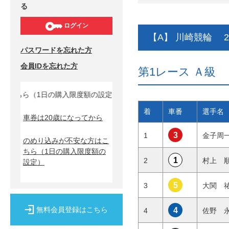
る
ログイン
【A】 川崎競輪 
パスワードを忘れた方
会員IDを忘れた方
第1レース Ａ
ちら（1日の購入限度額の設定）↓
着
車番
選手名
車券は20歳になってから
3
1
金子
のめり込みが不安な方はこ
ちら
（1日の購入限度額の
1
2
村上
設定）
5
3
大関
無料会員登録はこちら
4
4
佐野