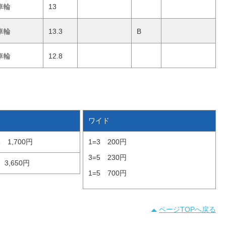
車輪
13
車輪
13.3
B
車輪
12.8
ワイド
5
1,700円
1=3
200円
3=5
230円
3,650円
1=5
700円
ページTOPへ戻る