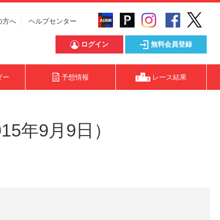
の方へ
ヘルプセンター
ログイン
無料会員登録
ダー
予想情報
レース結果
15年9月9日）