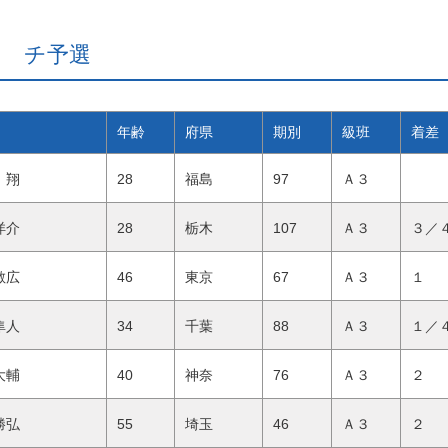
級 チ予選
年齢
府県
期別
級班
着差
 翔
28
福島
97
Ａ３
 洋介
28
栃木
107
Ａ３
３／
 敏広
46
東京
67
Ａ３
１ 
 隼人
34
千葉
88
Ａ３
１／
 大輔
40
神奈
76
Ａ３
２ 
 勝弘
55
埼玉
46
Ａ３
２ 