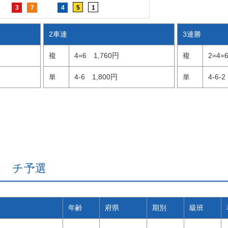
3
7
4
5
1
2車連
3連勝
複
4=6
1,760円
複
2=4=
単
4-6
1,800円
単
4-6-2
級 チ予選
年齢
府県
期別
級班