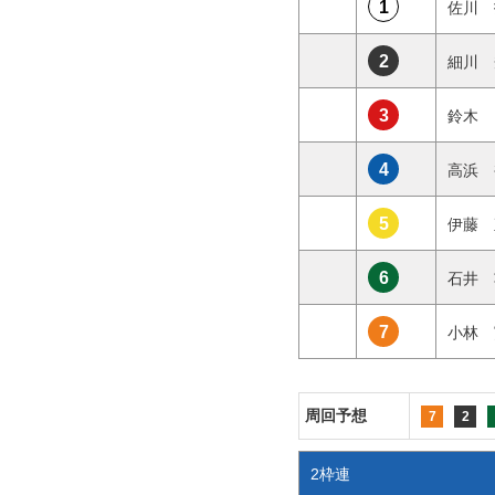
1
佐川
2
細川
3
鈴
4
高浜
5
伊藤
6
石井
7
小林
周回予想
7
2
2枠連