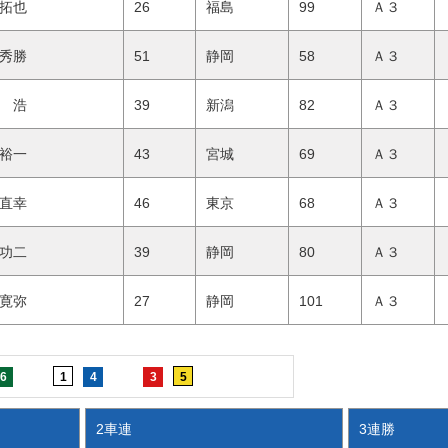
 拓也
26
福島
99
Ａ３
 秀勝
51
静岡
58
Ａ３
木 浩
39
新潟
82
Ａ３
 裕一
43
宮城
69
Ａ３
 直幸
46
東京
68
Ａ３
 功二
39
静岡
80
Ａ３
 寛弥
27
静岡
101
Ａ３
6
1
4
3
5
2車連
3連勝