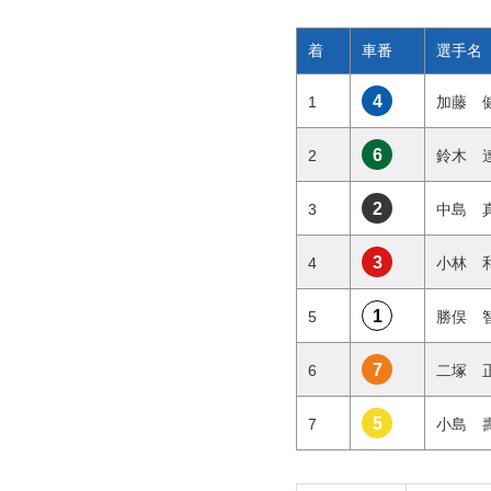
着
車番
選手名
4
1
加藤
6
2
鈴木
2
3
中島
3
4
小林
1
5
勝俣
7
6
二塚
5
7
小島