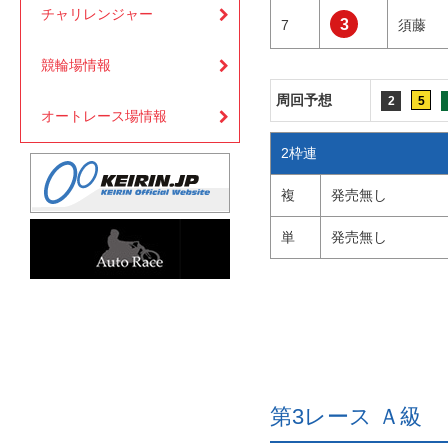
チャリレンジャー
3
7
須藤
競輪場情報
周回予想
2
5
オートレース場情報
2枠連
複
発売無し
単
発売無し
第3レース Ａ