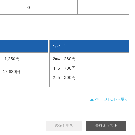
0
ワイド
5
1,250円
2=4
280円
4=5
700円
17,620円
2=5
300円
ページTOPへ戻る
映像を見る
最終オッズ