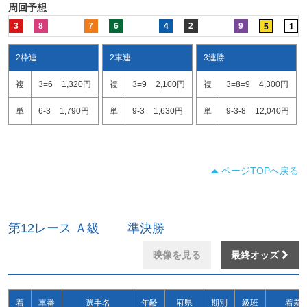
周回予想
3
8
7
6
4
2
9
5
1
2枠連
2車連
3連勝
複
3=6
1,320円
複
3=9
2,100円
複
3=8=9
4,300円
単
6-3
1,790円
単
9-3
1,630円
単
9-3-8
12,040円
ページTOPへ戻る
第12レース Ａ級 準決勝
映像を見る
最終オッズ
着
車番
選手名
年齢
府県
期別
級班
着差