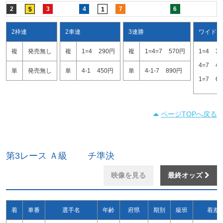
2
3
4
7
6
5
1
2枠連
2車連
3連勝
ワイド
複
発売無し
複
1=4
290円
複
1=4=7
570円
1=4
3
4=7
4
単
発売無し
単
4-1
450円
単
4-1-7
890円
1=7
6
ページTOPへ戻る
第3レース Ａ級 チ準決
映像を見る
最終オッズ
着
車番
選手名
年齢
府県
期別
級班
着差