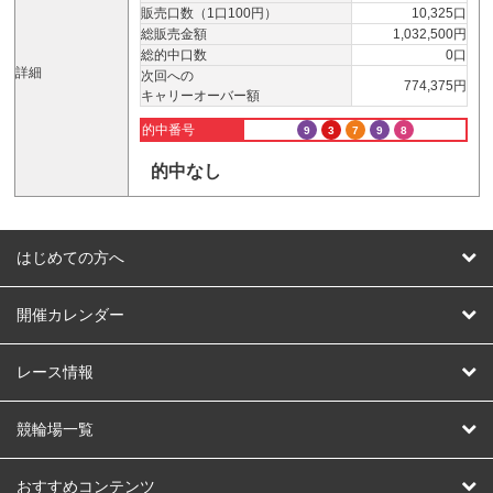
販売口数（1口100円）
10,325口
総販売金額
1,032,500円
総的中口数
0口
詳細
次回への
774,375円
キャリーオーバー額
的中番号
9
3
7
9
8
的中なし
はじめての方へ
はじめての方へ
開催カレンダー
競輪
レース情報
オートレース
レース予想
競輪場一覧
競輪くじ
レース結果
北日本
函館競輪場
青森競輪場
いわき平競輪場
おすすめコンテンツ