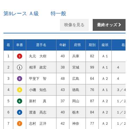
第9レース Ａ級 特一般
映像を見る
最終オッズ
着
車番
選手名
年齢
府県
期別
級班
着差
1
丸元 大樹
40
兵庫
82
Ａ１
3
2
相澤 政宏
38
宮城
99
Ａ１
４ 
1
3
甲斐下 智
48
広島
64
Ａ２
４ 
9
4
小磯 知也
43
徳島
76
Ａ１
３／４
5
5
新村 真
37
岡山
87
Ａ２
１／２
6
6
渡邉 高志
40
栃木
84
Ａ２
１／２
4
7
志村 正洋
42
神奈
77
Ａ２
１／２
7