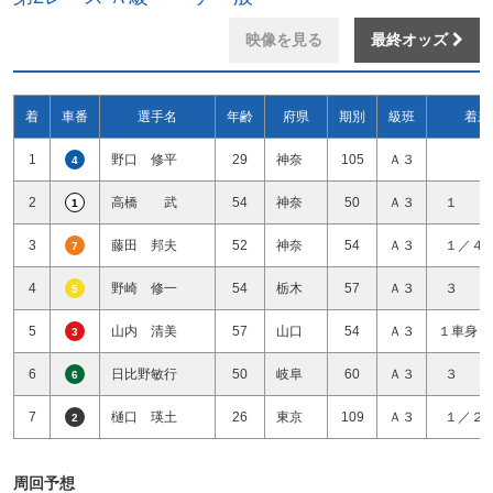
映像を見る
最終オッズ
着
車番
選手名
年齢
府県
期別
級班
着差
1
野口 修平
29
神奈
105
Ａ３
4
2
高橋 武
54
神奈
50
Ａ３
１ 
1
3
藤田 邦夫
52
神奈
54
Ａ３
１／４
7
4
野崎 修一
54
栃木
57
Ａ３
３ 
5
5
山内 清美
57
山口
54
Ａ３
１車身１
3
6
日比野敏行
50
岐阜
60
Ａ３
３ 
6
7
樋口 瑛土
26
東京
109
Ａ３
１／２
2
周回予想