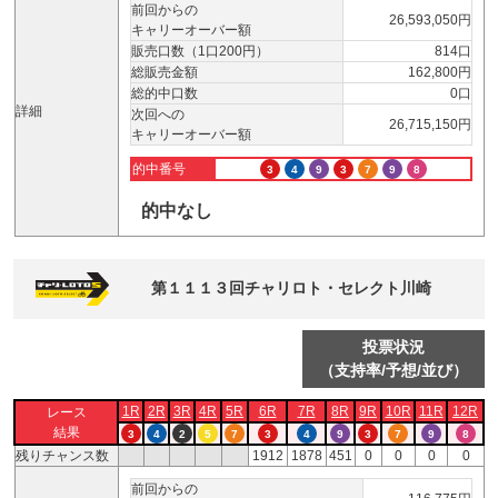
前回からの
26,593,050円
キャリーオーバー額
販売口数（1口200円）
814口
総販売金額
162,800円
総的中口数
0口
詳細
次回への
26,715,150円
キャリーオーバー額
的中番号
3
4
9
3
7
9
8
的中なし
第１１１３回チャリロト・セレクト川崎
投票状況
（支持率/予想/並び）
1R
2R
3R
4R
5R
6R
7R
8R
9R
10R
11R
12R
レース
結果
3
4
2
5
7
3
4
9
3
7
9
8
残りチャンス数
1912
1878
451
0
0
0
0
前回からの