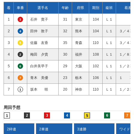
着
車番
選手名
年齢
府県
期別
級班
着差
1
石井 寛子
31
東京
104
Ｌ１
3
2
田仲 敦子
32
熊本
104
Ｌ１
３／４車
4
3
佐藤 友香
35
青森
110
Ｌ１
３／４車
5
4
梅田 夕貴
30
福井
108
Ｌ１
１／８車
2
5
白井美早子
29
大阪
102
Ｌ１
１／２車
6
6
青木 美優
23
栃木
106
Ｌ１
１ 車
7
7
坂本 咲
20
神奈
110
Ｌ１
１／２車
1
周回予想
2
3
4
6
7
1
5
2枠連
2車連
3連勝
ワイド