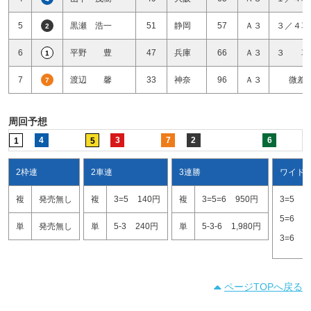
5
黒瀬 浩一
51
静岡
57
Ａ３
３／４車
2
6
平野 豊
47
兵庫
66
Ａ３
３ 車
1
7
渡辺 馨
33
神奈
96
Ａ３
微差
7
周回予想
4
3
7
2
6
1
5
2枠連
2車連
3連勝
ワイド
複
発売無し
複
3=5
140円
複
3=5=6
950円
3=5
1
5=6
8
単
発売無し
単
5-3
240円
単
5-3-6
1,980円
3=6
1
ページTOPへ戻る