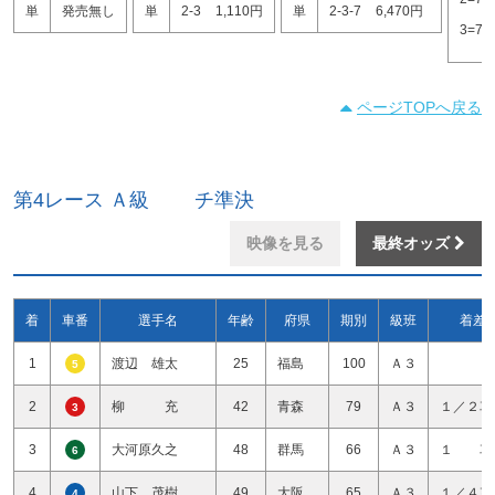
単
発売無し
単
2-3
1,110円
単
2-3-7
6,470円
3=7
ページTOPへ戻る
第4レース Ａ級 チ準決
映像を見る
最終オッズ
着
車番
選手名
年齢
府県
期別
級班
着差
1
渡辺 雄太
25
福島
100
Ａ３
5
2
柳 充
42
青森
79
Ａ３
１／２車
3
3
大河原久之
48
群馬
66
Ａ３
１ 車
6
4
山下 茂樹
49
大阪
65
Ａ３
１／４車
4