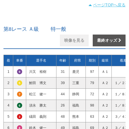
ページTOPへ戻る
第8レース Ａ級 特一般
映像を見る
最終オッズ
着
車番
選手名
年齢
府県
期別
級班
着差
1
川又 裕樹
31
鹿児
97
Ａ１
9
2
鮒田 博文
39
三重
79
Ａ２
１／２車
5
3
松江 健一
44
静岡
72
Ａ２
１／８車
7
4
須永 勝太
26
福島
98
Ａ２
１／８車
6
5
礒田 義則
48
熊本
63
Ａ２
３／４車
3
6
鈴木 健一
49
福島
69
Ａ２
３／４車
8