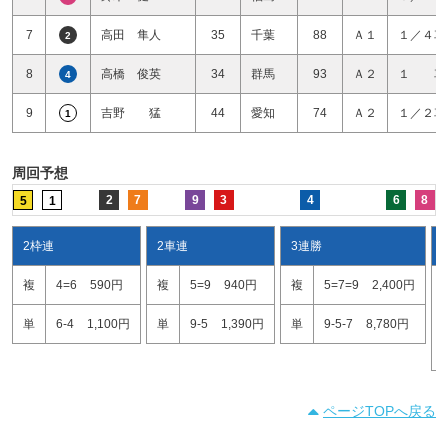
7
高田 隼人
35
千葉
88
Ａ１
１／４車
2
8
高橋 俊英
34
群馬
93
Ａ２
１ 車
4
9
吉野 猛
44
愛知
74
Ａ２
１／２車
1
周回予想
2
7
9
3
4
6
8
5
1
2枠連
2車連
3連勝
複
4=6
590円
複
5=9
940円
複
5=7=9
2,400円
単
6-4
1,100円
単
9-5
1,390円
単
9-5-7
8,780円
ページTOPへ戻る