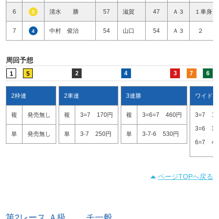
6
清水 勝
57
滋賀
47
Ａ３
１車身１
5
7
中村 俊治
54
山口
54
Ａ３
２ 
4
周回予想
2
4
3
7
6
1
5
2枠連
2車連
3連勝
ワイド
複
発売無し
複
3=7
170円
複
3=6=7
460円
3=7
1
3=6
3
単
発売無し
単
3-7
250円
単
3-7-6
530円
6=7
4
ページTOPへ戻る
第2レース Ａ級 チ一般