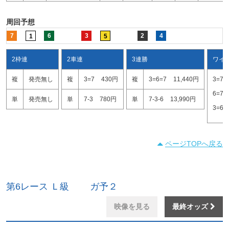
周回予想
7
6
3
2
4
1
5
2枠連
2車連
3連勝
ワイ
複
発売無し
複
3=7
430円
複
3=6=7
11,440円
3=7
6=7
単
発売無し
単
7-3
780円
単
7-3-6
13,990円
3=6
ページTOPへ戻る
第6レース Ｌ級 ガ予２
映像を見る
最終オッズ