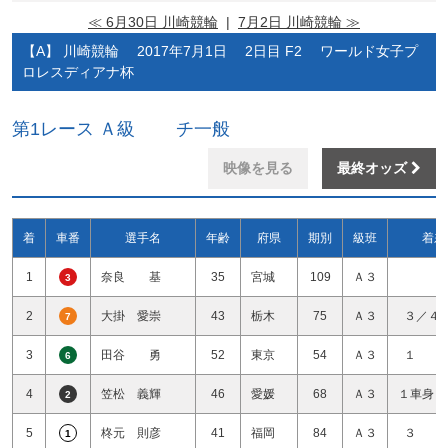
≪ 6月30日 川崎競輪
|
7月2日 川崎競輪 ≫
【A】 川崎競輪 2017年7月1日 2日目 F2 ワールド女子プ
ロレスディアナ杯
第1レース Ａ級 チ一般
映像を見る
最終オッズ
着
車番
選手名
年齢
府県
期別
級班
着差
1
奈良 基
35
宮城
109
Ａ３
3
2
大掛 愛崇
43
栃木
75
Ａ３
３／４
7
3
田谷 勇
52
東京
54
Ａ３
１ 
6
4
笠松 義輝
46
愛媛
68
Ａ３
１車身１
2
5
柊元 則彦
41
福岡
84
Ａ３
３ 
1