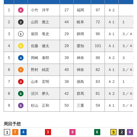
1
小竹 洋平
27
福岡
97
Ａ２
8
2
山田 雅之
44
岐阜
72
Ａ１
１ 車
2
3
柴田 竜史
29
静岡
96
Ａ１
３／４車
1
4
佐藤 健太
29
愛知
101
Ａ１
３／４車
5
5
岡崎 泰郎
39
神奈
88
Ａ２
３ 車
4
6
野村 純宏
40
神奈
82
Ａ１
３／４車
7
7
山本 宏明
38
徳島
83
Ａ２
１ 車
3
8
沼川 夢久
42
群馬
81
Ａ２
３／４車
6
9
杉山 正和
50
三重
59
Ａ１
３／４車
9
周回予想
7
4
3
8
6
2
9
1
5