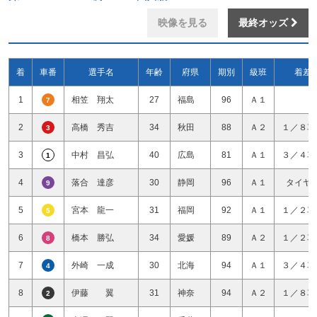
映像を見る
最終オッズ
着
車番
選手名
年齢
府県
期別
級班
着差
1
相笠 翔太
27
福島
96
Ａ１
7
2
高橋 秀吉
34
秋田
88
Ａ２
１／８車
3
3
中村 昌弘
40
広島
81
Ａ１
３／４車
1
4
落合 達彦
30
静岡
96
Ａ１
タイヤ
9
5
宮本 龍一
31
福岡
92
Ａ１
１／２車
5
6
橋本 勝弘
34
愛媛
89
Ａ２
１／２車
8
7
外崎 一成
30
北海
94
Ａ１
３／４車
4
8
伊藤 翼
31
神奈
94
Ａ２
１／８車
2