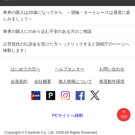
車券の購入は20歳になってから ～競輪・オートレースは適度に楽
Dokanto!
キャリーオーバー一覧
関
競輪選手情報
弥彦競輪場
前橋競輪場
取手競輪場
宇都宮競輪場
しみましょう～
東
大宮競輪場
西武園競輪場
京王閣競輪場
立川競輪場
チャリロトプラザ
Perfecta Navi
車券の購入にのめり込む不安のある方のご相談
南
松戸競輪場
千葉競輪場
川崎競輪場
平塚競輪場
公営競技の払戻金を受けた方へ（クリックすると国税庁のページへ
netkeirin
関
移動します）
小田原競輪場
伊東競輪場
静岡競輪場
東
ケイリンガル
中
名古屋競輪場
岐阜競輪場
大垣競輪場
豊橋競輪場
はじめての方へ
ヘルプセンター
お問い合わせ
部
チャリレンジャー
富山競輪場
松阪競輪場
四日市競輪場
会員規約
会社概要
個人情報について
推奨動作環境
競輪場情報
近
福井競輪場
奈良競輪場
向日町競輪場
和歌山競輪場
畿
岸和田競輪場
オートレース場情報
PCサイトへ移動
中国
玉野競輪場
広島競輪場
防府競輪場
Copyright © Chariloto Co., Ltd. 2008 All Rights Reserved.