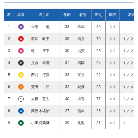
着
車番
選手名
年齢
府県
期別
級班
着差
1
今泉 薫
33
群馬
89
Ａ１
9
2
渡辺 航平
39
福井
79
Ａ１
１／２車
3
3
乾 庄平
30
滋賀
95
Ａ２
１／２車
8
4
是永 幸寛
31
福岡
94
Ａ１
１／２車
2
5
西村 行貴
33
東京
92
Ａ１
１／２車
5
6
芳野 匠
32
愛媛
93
Ａ１
１／４車
7
7
大橋 直人
40
埼玉
77
Ａ１
３／４車
1
8
興呂木雄治
27
熊本
96
Ａ１
１／２車
4
9
小田桐義継
39
北海
81
Ａ２
２ 車
6