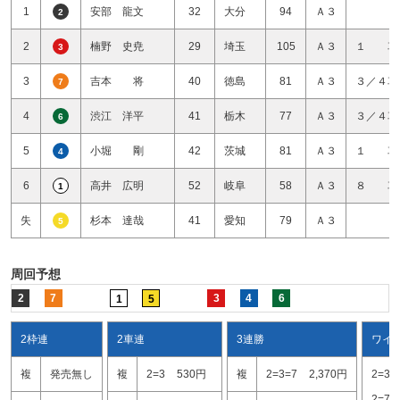
1
安部 龍文
32
大分
94
Ａ３
2
2
楠野 史尭
29
埼玉
105
Ａ３
１ 車
3
3
吉本 将
40
徳島
81
Ａ３
３／４車
7
4
渋江 洋平
41
栃木
77
Ａ３
３／４車
6
5
小堀 剛
42
茨城
81
Ａ３
１ 車
4
6
高井 広明
52
岐阜
58
Ａ３
８ 車
1
失
杉本 達哉
41
愛知
79
Ａ３
5
周回予想
2
7
3
4
6
1
5
2枠連
2車連
3連勝
ワイ
複
発売無し
複
2=3
530円
複
2=3=7
2,370円
2=3
2=7