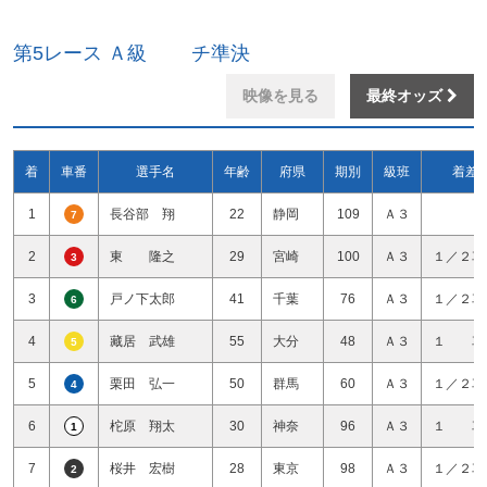
第5レース Ａ級 チ準決
映像を見る
最終オッズ
着
車番
選手名
年齢
府県
期別
級班
着差
1
長谷部 翔
22
静岡
109
Ａ３
7
2
東 隆之
29
宮崎
100
Ａ３
１／２車
3
3
戸ノ下太郎
41
千葉
76
Ａ３
１／２車
6
4
藏居 武雄
55
大分
48
Ａ３
１ 車
5
5
栗田 弘一
50
群馬
60
Ａ３
１／２車
4
6
柁原 翔太
30
神奈
96
Ａ３
１ 車
1
7
桜井 宏樹
28
東京
98
Ａ３
１／２車
2