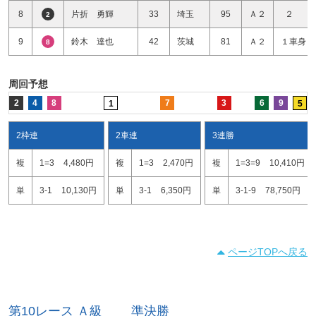
8
片折 勇輝
33
埼玉
95
Ａ２
２ 
2
9
鈴木 達也
42
茨城
81
Ａ２
１車身１
8
周回予想
2
4
8
7
3
6
9
1
5
2枠連
2車連
3連勝
複
1=3
4,480円
複
1=3
2,470円
複
1=3=9
10,410円
単
3-1
10,130円
単
3-1
6,350円
単
3-1-9
78,750円
ページTOPへ戻る
第10レース Ａ級 準決勝