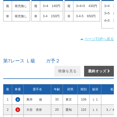
複
発売無し
複
3=4
140円
複
3=4=5
430円
3=4
1
3=5
2
単
発売無し
単
3-4
150円
単
3-4-5
650円
4=5
3
ページTOPへ戻る
第7レース Ｌ級 ガ予２
映像を見る
最終オッズ
着
車番
選手名
年齢
府県
期別
級班
着差
1
奥井 迪
35
東京
106
Ｌ１
4
2
大谷 杏奈
20
愛知
110
Ｌ１
３／４
3