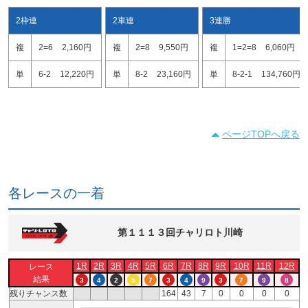
2枠連
2車連
3連勝
複
2=6
2,160円
複
2=8
9,550円
複
1=2=8
6,060円
単
6-2
12,220円
単
8-2
23,160円
単
8-2-1
134,760円
ページTOPへ戻る
各レースの一着
第１１１３回チャリロト川崎
1R
2R
3R
4R
5R
6R
7R
8R
9R
10R
11R
12R
レース
結果
3
4
2
5
7
3
4
9
3
7
9
8
残りチャンス数
164
43
7
0
0
0
0