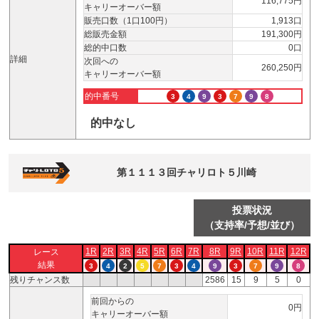
116,775円
キャリーオーバー額
販売口数（1口100円）
1,913口
総販売金額
191,300円
総的中口数
0口
詳細
次回への
260,250円
キャリーオーバー額
的中番号
3
4
9
3
7
9
8
的中なし
第１１１３回チャリロト５川崎
投票状況
（支持率/予想/並び）
1R
2R
3R
4R
5R
6R
7R
8R
9R
10R
11R
12R
レース
結果
3
4
2
5
7
3
4
9
3
7
9
8
残りチャンス数
2586
15
9
5
0
前回からの
0円
キャリーオーバー額