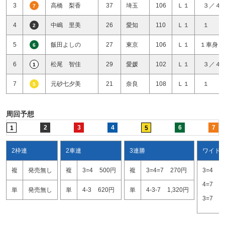
3
高橋 梨香
37
埼玉
106
Ｌ１
３／４
7
4
中嶋 里美
26
愛知
110
Ｌ１
１ 
2
5
飯田よしの
27
東京
106
Ｌ１
１車身１
6
6
松尾 智佳
29
愛媛
102
Ｌ１
３／４
1
7
元砂七夕美
21
奈良
108
Ｌ１
１ 
5
周回予想
2
3
4
6
7
1
5
2枠連
2車連
3連勝
ワイド
複
発売無し
複
3=4
500円
複
3=4=7
270円
3=4
1
4=7
1
単
発売無し
単
4-3
620円
単
4-3-7
1,320円
3=7
2