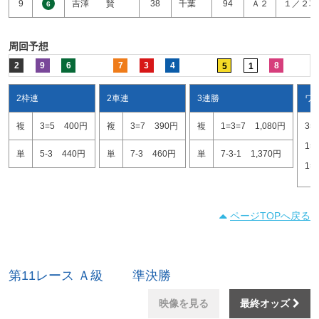
9
吉澤 賢
38
千葉
94
Ａ２
１／２車
6
周回予想
2
9
6
7
3
4
8
5
1
2枠連
2車連
3連勝
ワ
複
3=5
400円
複
3=7
390円
複
1=3=7
1,080円
3=
1=
単
5-3
440円
単
7-3
460円
単
7-3-1
1,370円
1=
ページTOPへ戻る
第11レース Ａ級 準決勝
映像を見る
最終オッズ