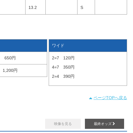
13.2
S
ワイド
7
650円
2=7
120円
4=7
350円
1,200円
2=4
390円
ページTOPへ戻る
映像を見る
最終オッズ