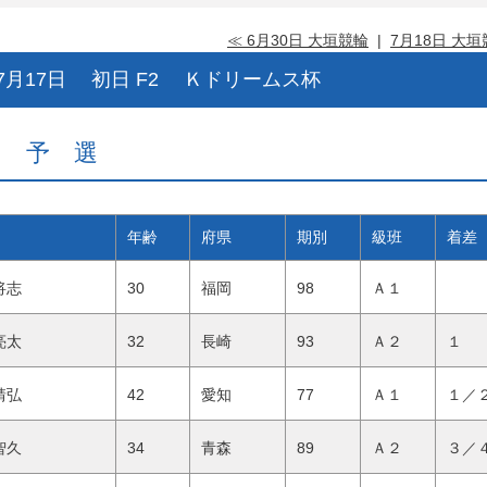
≪ 6月30日 大垣競輪
|
7月18日 大垣
年7月17日 初日 F2 Ｋドリームス杯
級 予 選
年齢
府県
期別
級班
着差
 将志
30
福岡
98
Ａ１
 亮太
32
長崎
93
Ａ２
１ 
 靖弘
42
愛知
77
Ａ１
１／
 智久
34
青森
89
Ａ２
３／