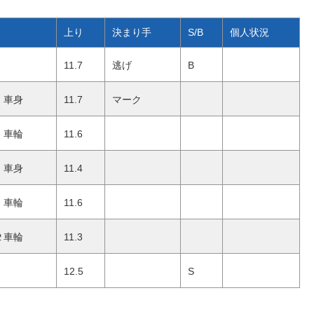
上り
決まり手
S/B
個人状況
11.7
逃げ
B
車身
11.7
マーク
車輪
11.6
車身
11.4
車輪
11.6
２車輪
11.3
12.5
S