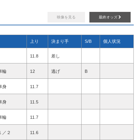
映像を見る
最終オッズ
上り
決まり手
S/B
個人状況
11.8
差し
車輪
12
逃げ
B
車身
11.7
車身
11.5
車輪
11.7
１／２
11.6