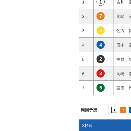
1
1
吉川
7
2
岡崎
5
3
佐方
4
4
田中
2
5
中野
3
6
岡崎
6
7
栗田
周回予想
1
7
2枠連