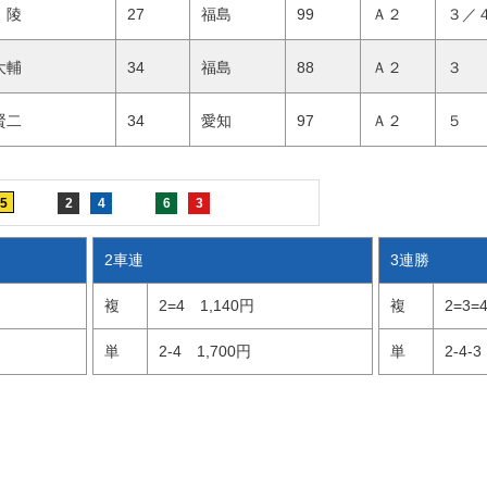
 陵
27
福島
99
Ａ２
３／
 大輔
34
福島
88
Ａ２
３ 
 賢二
34
愛知
97
Ａ２
５ 
5
2
4
6
3
2車連
3連勝
複
2=4
1,140円
複
2=3=
単
2-4
1,700円
単
2-4-3