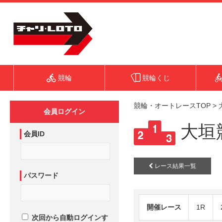
競輪
競輪くじ
競輪・オートレースTOP
>
会員ログイン
大垣競
会員ID
レース結果一覧
パスワード
開催レース
1R
次回から自動ログインす