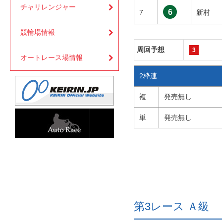
チャリレンジャー
6
7
新村
競輪場情報
周回予想
3
オートレース場情報
2枠連
複
発売無し
単
発売無し
第3レース Ａ