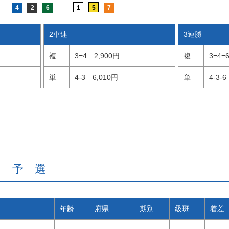
4
2
6
1
5
7
2車連
3連勝
複
3=4
2,900円
複
3=4=
単
4-3
6,010円
単
4-3-6
級 予 選
年齢
府県
期別
級班
着差