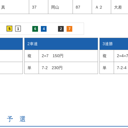
 真
37
岡山
87
Ａ２
大差
5
1
6
4
2
7
2車連
3連勝
複
2=7
150円
複
2=4=
単
7-2
230円
単
7-2-4
級 予 選