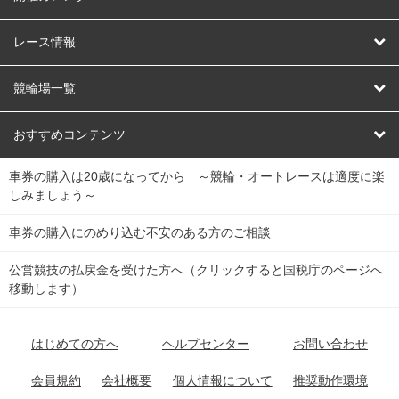
競輪
レース情報
オートレース
レース予想
競輪場一覧
競輪くじ
レース結果
北日本
函館競輪場
青森競輪場
いわき平競輪場
おすすめコンテンツ
車券の購入は20歳になってから ～競輪・オートレースは適度に楽
Dokanto!
キャリーオーバー一覧
関
競輪選手情報
弥彦競輪場
前橋競輪場
取手競輪場
宇都宮競輪場
しみましょう～
東
大宮競輪場
西武園競輪場
京王閣競輪場
立川競輪場
チャリロトプラザ
Perfecta Navi
車券の購入にのめり込む不安のある方のご相談
南
松戸競輪場
千葉競輪場
川崎競輪場
平塚競輪場
公営競技の払戻金を受けた方へ（クリックすると国税庁のページへ
netkeirin
関
移動します）
小田原競輪場
伊東競輪場
静岡競輪場
東
ケイリンガル
中
名古屋競輪場
岐阜競輪場
大垣競輪場
豊橋競輪場
はじめての方へ
ヘルプセンター
お問い合わせ
部
チャリレンジャー
富山競輪場
松阪競輪場
四日市競輪場
会員規約
会社概要
個人情報について
推奨動作環境