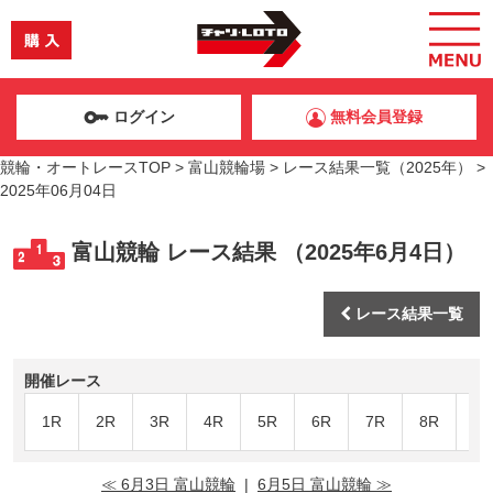
ログイン
無料会員登録
競輪・オートレースTOP
>
富山競輪場
>
レース結果一覧（2025年）
>
2025年06月04日
富山競輪 レース結果 （2025年6月4日）
レース結果一覧
開催レース
1R
2R
3R
4R
5R
6R
7R
8R
9R
≪ 6月3日 富山競輪
|
6月5日 富山競輪 ≫