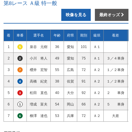
第8レース Ａ級 特一般
映像を見る
最終オッズ
着
車番
選手名
年齢
府県
期別
級班
着差
1
泉谷 元樹
36
愛知
101
Ａ１
5
2
小川 将人
49
愛知
75
Ａ１
３／４車身
2
3
櫻井 宏智
55
広島
72
Ａ２
１／２車身
7
4
高橋 紀史
38
佐賀
91
Ａ２
１／２車身
4
5
松田 直也
40
大分
92
Ａ２
２ 車身
3
6
増成 富夫
54
岡山
66
Ａ２
５ 車身
1
7
柳澤 達也
53
兵庫
72
Ａ２
大差
6