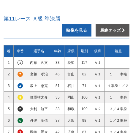
第11レース Ａ級 準決勝
映像を見る
最終オッズ
着
車番
選手名
年齢
府県
期別
級班
着差
1
内藤 久文
33
愛知
117
Ａ１
1
2
宮越 孝治
46
富山
82
Ａ１
１ 車輪
7
3
坂上 忠克
51
石川
71
Ａ１
１車身１／２
4
4
峰重祐之介
35
岡山
100
Ａ１
１ 車身
5
5
大利 航平
33
和歌
109
Ａ２
３／４車身
2
6
丹波 孝佑
37
大阪
98
Ａ１
１／２車身
6
7
岡崎 景介
42
広島
87
Ａ１
３／４車身
3