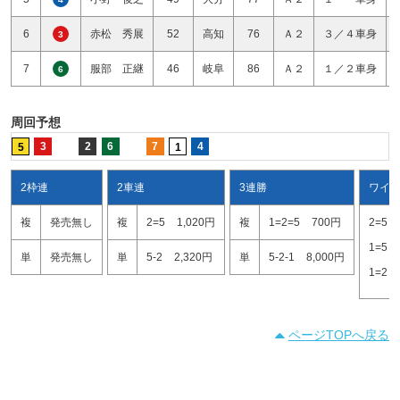
6
赤松 秀展
52
高知
76
Ａ２
３／４車身
3
7
服部 正継
46
岐阜
86
Ａ２
１／２車身
6
周回予想
3
2
6
7
4
5
1
2枠連
2車連
3連勝
ワイ
複
発売無し
複
2=5
1,020円
複
1=2=5
700円
2=5
1=5
単
発売無し
単
5-2
2,320円
単
5-2-1
8,000円
1=2
ページTOPへ戻る