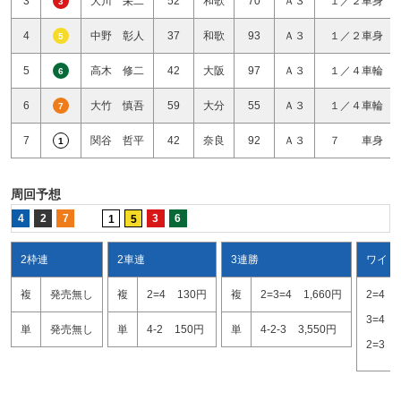
3
大川 栄二
52
和歌
70
Ａ３
１／２車身
3
4
中野 彰人
37
和歌
93
Ａ３
１／２車身
5
5
高木 修二
42
大阪
97
Ａ３
１／４車輪
6
6
大竹 慎吾
59
大分
55
Ａ３
１／４車輪
7
7
関谷 哲平
42
奈良
92
Ａ３
７ 車身
1
周回予想
4
2
7
3
6
1
5
2枠連
2車連
3連勝
ワイド
複
発売無し
複
2=4
130円
複
2=3=4
1,660円
2=4
3=4
単
発売無し
単
4-2
150円
単
4-2-3
3,550円
2=3