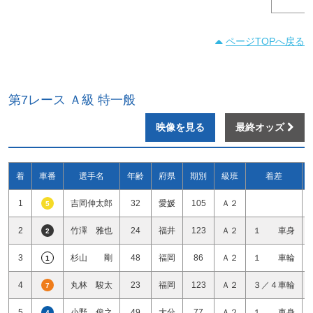
ページTOPへ戻る
第7レース Ａ級 特一般
映像を見る
最終オッズ
着
車番
選手名
年齢
府県
期別
級班
着差
1
吉岡伸太郎
32
愛媛
105
Ａ２
5
2
竹澤 雅也
24
福井
123
Ａ２
１ 車身
2
3
杉山 剛
48
福岡
86
Ａ２
１ 車輪
1
4
丸林 駿太
23
福岡
123
Ａ２
３／４車輪
7
5
小野 俊之
49
大分
77
Ａ２
１ 車身
4