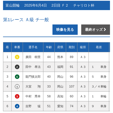
富山競輪 2025年6月4日 2日目 Ｆ２ チャリロト杯
第1レース Ａ級 チ一般
映像を見る
最終オッズ
着
車番
選手名
年齢
府県
期別
級班
着差
1
廣田 樹里
44
熊本
89
Ａ３
5
2
田中 孝法
43
福岡
91
Ａ３
１ 車身
2
3
龍門慎太郎
40
岡山
96
Ａ３
５ 車身
6
4
大室 翔
33
岡山
107
Ａ３
３／４車輪
1
5
中村 秀幸
58
高知
60
Ａ３
１ 車輪
3
6
吉野 猛
51
愛知
74
Ａ３
９ 車身
4