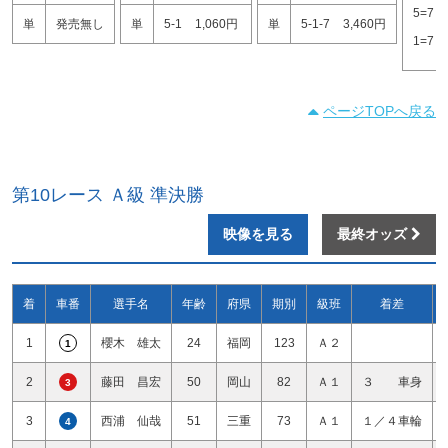
5=7
単
発売無し
単
5-1
1,060円
単
5-1-7
3,460円
1=7
ページTOPへ戻る
第10レース Ａ級 準決勝
映像を見る
最終オッズ
着
車番
選手名
年齢
府県
期別
級班
着差
1
櫻木 雄太
24
福岡
123
Ａ２
1
2
藤田 昌宏
50
岡山
82
Ａ１
３ 車身
3
3
西浦 仙哉
51
三重
73
Ａ１
１／４車輪
4