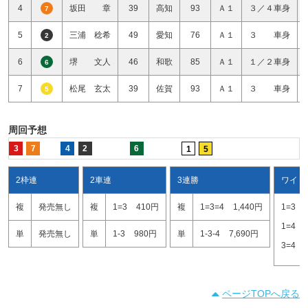
4
坂田 章
39
高知
93
Ａ１
３／４車身
7
5
三浦 稔希
49
愛知
76
Ａ１
３ 車身
2
6
堺 文人
46
和歌
85
Ａ１
１／２車身
6
7
松尾 玄太
39
佐賀
93
Ａ１
３ 車身
5
周回予想
3
7
4
2
6
1
5
2枠連
2車連
3連勝
ワイド
複
発売無し
複
1=3
410円
複
1=3=4
1,440円
1=3
1=4
単
発売無し
単
1-3
980円
単
1-3-4
7,690円
3=4
ページTOPへ戻る