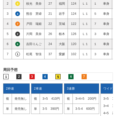
2
枝光 美奈
27
福岡
124
Ｌ１
１ 車身
5
3
熊谷 芽緯
21
岩手
124
Ｌ１
５ 車身
4
4
戸田 瑞姫
22
茨城
122
Ｌ１
７ 車身
7
5
片岡 美奈
26
栃木
126
Ｌ１
３ 車身
2
6
吉田りんご
24
大阪
120
Ｌ１
１ 車身
6
7
松尾 智佳
37
愛媛
102
Ｌ１
３ 車身
1
周回予想
2
3
4
6
7
1
5
2枠連
2車連
3連勝
ワイド
複
発売無し
複
3=5
410円
複
3=4=5
200円
3=5
1
3=4
1
単
発売無し
単
3-5
390円
単
3-5-4
600円
4=5
2