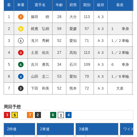
着
車番
選手名
年齢
府県
期別
級班
着差
1
篠田 樹
28
大分
113
Ａ３
7
2
梶應 弘樹
59
愛媛
57
Ａ３
１ 車身
5
3
滝川 秀嗣
52
愛知
71
Ａ３
１／２車輪
1
4
土居 佑次
27
高知
113
Ａ３
１／２車輪
3
5
吉川 勇気
34
石川
109
Ａ３
６ 車身
6
6
山田 圭二
53
愛知
70
Ａ３
１／８車輪
4
7
下田 和美
52
熊本
72
Ａ３
大差
2
周回予想
3
7
2
6
4
5
1
2枠連
2車連
3連勝
ワイド