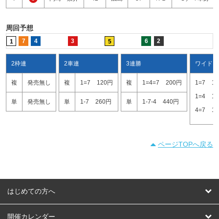
周回予想
7
4
3
6
2
1
5
2枠連
2車連
3連勝
ワイド
複
発売無し
複
1=7
120円
複
1=4=7
200円
1=7
1
1=4
1
単
発売無し
単
1-7
260円
単
1-7-4
440円
4=7
1
ページTOPへ戻る
はじめての方へ
はじめての方へ
開催カレンダー