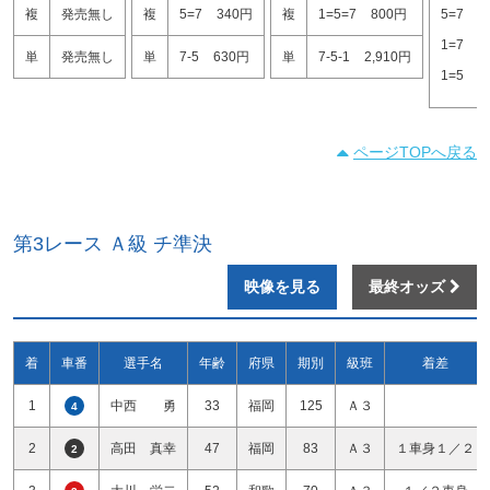
複
発売無し
複
5=7
340円
複
1=5=7
800円
5=7
1
1=7
2
単
発売無し
単
7-5
630円
単
7-5-1
2,910円
1=5
3
ページTOPへ戻る
第3レース Ａ級 チ準決
映像を見る
最終オッズ
着
車番
選手名
年齢
府県
期別
級班
着差
1
中西 勇
33
福岡
125
Ａ３
4
2
高田 真幸
47
福岡
83
Ａ３
１車身１／２
2