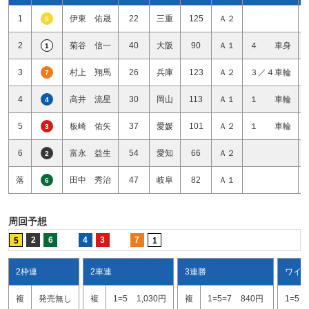
1
伊東 佑晟
22
三重
125
Ａ２
5
2
菊谷 信一
40
大阪
90
Ａ１
４ 車身
1
3
村上 翔馬
26
兵庫
123
Ａ２
３／４車輪
7
4
高井 流星
30
岡山
113
Ａ１
１ 車輪
4
5
板崎 佑矢
37
愛媛
101
Ａ２
１ 車輪
3
6
富永 益生
54
愛知
66
Ａ２
2
落
田中 秀治
47
岐阜
82
Ａ１
6
周回予想
2
6
4
3
7
5
1
2枠連
2車連
3連勝
ワイ
複
発売無し
複
1=5
1,030円
複
1=5=7
840円
1=5