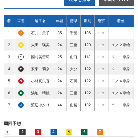
着
車番
選手名
年齢
府県
期別
級班
着差
1
石井 貴子
35
千葉
106
Ｌ１
7
2
太田 瑛美
24
三重
120
Ｌ１
１／２車輪
5
3
國村美留莉
25
山口
118
Ｌ１
２ 車身
1
4
安東 莉奈
24
大分
122
Ｌ１
２ 車身
2
5
小林真矢香
24
石川
122
Ｌ１
３／４車身
3
6
浜地 晴帆
24
三重
122
Ｌ１
１／４車輪
6
7
渡辺ゆかり
44
山梨
102
Ｌ１
５ 車身
4
周回予想
2
3
4
6
7
1
5