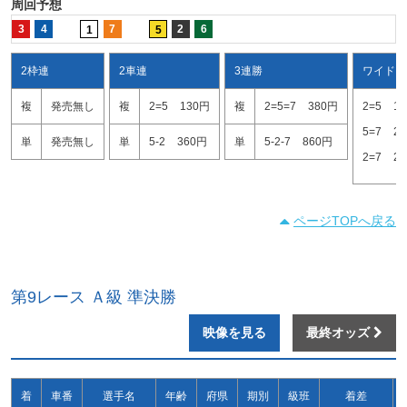
周回予想
3
4
7
2
6
1
5
2枠連
2車連
3連勝
ワイド
複
発売無し
複
2=5
130円
複
2=5=7
380円
2=5
1
5=7
2
単
発売無し
単
5-2
360円
単
5-2-7
860円
2=7
2
ページTOPへ戻る
第9レース Ａ級 準決勝
映像を見る
最終オッズ
着
車番
選手名
年齢
府県
期別
級班
着差