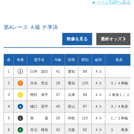
ページTOPへ戻る
第4レース Ａ級 チ準決
映像を見る
最終オッズ
着
車番
選手名
年齢
府県
期別
級班
着差
1
臼井 昌巨
41
愛知
89
Ａ３
1
2
水谷 亮太
28
愛知
125
Ａ３
３／４車輪
7
3
樫村 伸平
37
兵庫
99
Ａ３
１車身１／２
5
4
樋口 奨平
45
富山
87
Ａ３
３／４車身
4
5
南 蓮
26
和歌
115
Ａ３
１／２車輪
2
6
舟元 権造
42
大阪
92
Ａ３
３ 車身
6