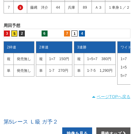
7
藤縄 洋介
44
兵庫
89
Ａ３
１車身１／２
3
周回予想
3
2
6
7
4
5
1
2枠連
2車連
3連勝
ワイド
複
発売無し
複
1=7
150円
複
1=5=7
380円
1=7
1
1=5
2
単
発売無し
単
1-7
270円
単
1-7-5
1,290円
5=7
1
ページTOPへ戻る
第5レース Ｌ級 ガ予２
映像を見る
最終オッズ