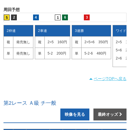
周回予想
2
4
6
3
5
1
2枠連
2車連
3連勝
ワイド
複
発売無し
複
2=5
160円
複
2=5=6
350円
2=5
1
5=6
2
単
発売無し
単
5-2
200円
単
5-2-6
480円
2=6
2
ページTOPへ戻る
第2レース Ａ級 チ一般
映像を見る
最終オッズ