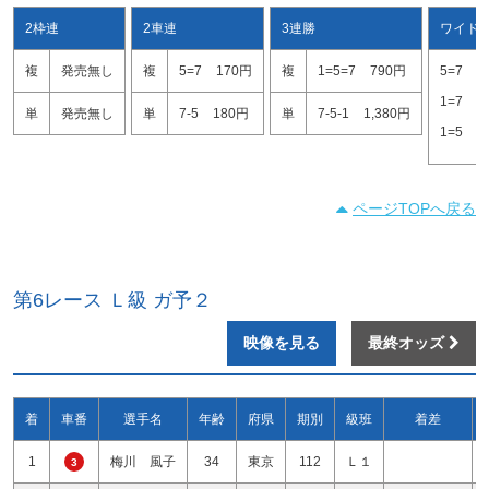
2枠連
2車連
3連勝
ワイド
複
発売無し
複
5=7
170円
複
1=5=7
790円
5=7
1
1=7
2
単
発売無し
単
7-5
180円
単
7-5-1
1,380円
1=5
4
ページTOPへ戻る
第6レース Ｌ級 ガ予２
映像を見る
最終オッズ
着
車番
選手名
年齢
府県
期別
級班
着差
1
梅川 風子
34
東京
112
Ｌ１
3