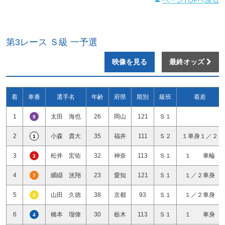
第3レース Ｓ級 一予選
映像を見る
最終オッズ
着
車番
選手名
年齢
府県
期別
級班
着差
1
太田 海也
26
岡山
121
Ｓ１
9
2
小森 貴大
35
福井
111
Ｓ２
１車身１／２
1
3
松井 宏佑
32
神奈
113
Ｓ１
１ 車輪
3
4
纐纈 洸翔
23
愛知
121
Ｓ１
１／２車身
7
5
山田 久徳
38
京都
93
Ｓ１
１／２車身
5
6
橋本 瑠偉
30
栃木
113
Ｓ１
１ 車身
4