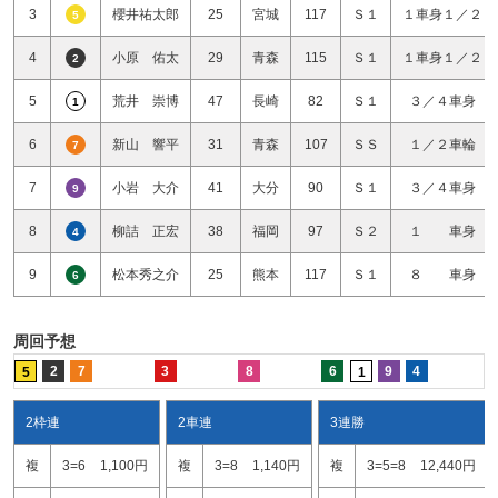
3
櫻井祐太郎
25
宮城
117
Ｓ１
１車身１／２
5
4
小原 佑太
29
青森
115
Ｓ１
１車身１／２
2
5
荒井 崇博
47
長崎
82
Ｓ１
３／４車身
1
6
新山 響平
31
青森
107
ＳＳ
１／２車輪
7
7
小岩 大介
41
大分
90
Ｓ１
３／４車身
9
8
柳詰 正宏
38
福岡
97
Ｓ２
１ 車身
4
9
松本秀之介
25
熊本
117
Ｓ１
８ 車身
6
周回予想
2
7
3
8
6
9
4
5
1
2枠連
2車連
3連勝
複
3=6
1,100円
複
3=8
1,140円
複
3=5=8
12,440円