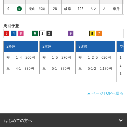
9
栗山 和樹
28
岐阜
125
Ｓ２
３ 車身
6
周回予想
3
4
8
6
2
9
7
1
5
2枠連
2車連
3連勝
ワイ
複
1=4
260円
複
1=5
270円
複
1=2=5
620円
1=5
2=5
単
4-1
330円
単
5-1
370円
単
5-1-2
1,170円
1=2
ページTOPへ戻る
はじめての方へ