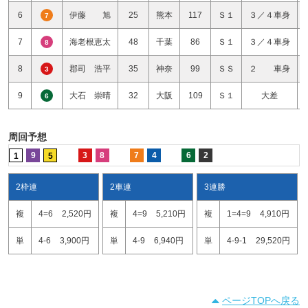
6
伊藤 旭
25
熊本
117
Ｓ１
３／４車身
7
7
海老根恵太
48
千葉
86
Ｓ１
３／４車身
8
8
郡司 浩平
35
神奈
99
ＳＳ
２ 車身
3
9
大石 崇晴
32
大阪
109
Ｓ１
大差
6
周回予想
9
3
8
7
4
6
2
1
5
2枠連
2車連
3連勝
複
4=6
2,520円
複
4=9
5,210円
複
1=4=9
4,910円
単
4-6
3,900円
単
4-9
6,940円
単
4-9-1
29,520円
ページTOPへ戻る