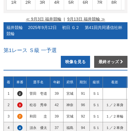
1R
2R
3R
4R
5R
6R
7R
8R
9R
≪ 9月3日 福井競輪
|
9月13日 福井競輪 ≫
福井競輪 2025年9月12日 初日 Ｇ２ 第41回共同通信社杯
競輪
第1レース Ｓ級 一予選
映像を見る
最終オッズ
着
車番
選手名
年齢
府県
期別
級班
着差
1
菅田 壱道
39
宮城
91
Ｓ１
2
2
松谷 秀幸
42
神奈
96
Ｓ１
１／２車身
3
3
和田 圭
39
宮城
92
Ｓ１
１／２車輪
7
4
須永 優太
37
福島
94
Ｓ１
１／２車身
4