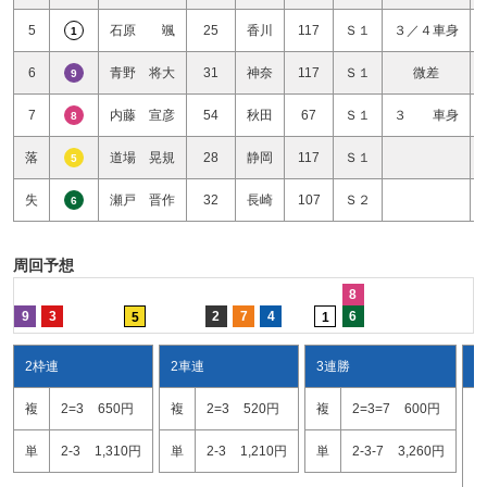
5
石原 颯
25
香川
117
Ｓ１
３／４車身
1
6
青野 将大
31
神奈
117
Ｓ１
微差
9
7
内藤 宣彦
54
秋田
67
Ｓ１
３ 車身
8
落
道場 晃規
28
静岡
117
Ｓ１
5
失
瀬戸 晋作
32
長崎
107
Ｓ２
6
周回予想
8
9
3
2
7
4
6
5
1
2枠連
2車連
3連勝
ワ
複
2=3
650円
複
2=3
520円
複
2=3=7
600円
2
2
単
2-3
1,310円
単
2-3
1,210円
単
2-3-7
3,260円
3