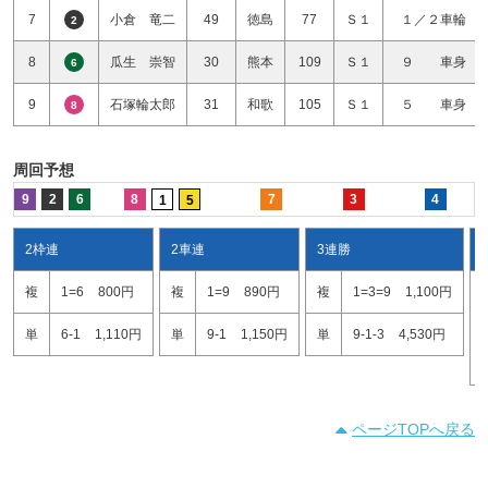
7
小倉 竜二
49
徳島
77
Ｓ１
１／２車輪
2
8
瓜生 崇智
30
熊本
109
Ｓ１
９ 車身
6
9
石塚輪太郎
31
和歌
105
Ｓ１
５ 車身
8
周回予想
9
2
6
8
7
3
4
1
5
2枠連
2車連
3連勝
複
1=6
800円
複
1=9
890円
複
1=3=9
1,100円
単
6-1
1,110円
単
9-1
1,150円
単
9-1-3
4,530円
ページTOPへ戻る