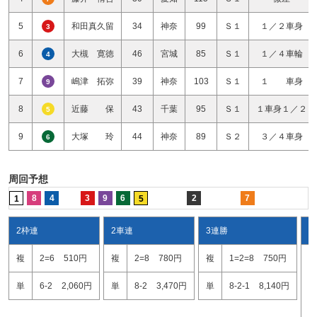
5
和田真久留
34
神奈
99
Ｓ１
１／２車身
3
6
大槻 寛徳
46
宮城
85
Ｓ１
１／４車輪
4
7
嶋津 拓弥
39
神奈
103
Ｓ１
１ 車身
9
8
近藤 保
43
千葉
95
Ｓ１
１車身１／２
5
9
大塚 玲
44
神奈
89
Ｓ２
３／４車身
6
周回予想
8
4
3
9
6
2
7
1
5
2枠連
2車連
3連勝
ワ
複
2=6
510円
複
2=8
780円
複
1=2=8
750円
2
1
単
6-2
2,060円
単
8-2
3,470円
単
8-2-1
8,140円
1