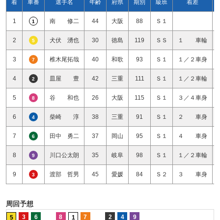
着
車番
選手名
年齢
府県
期別
級班
着差
1
南 修二
44
大阪
88
Ｓ１
1
2
犬伏 湧也
30
徳島
119
ＳＳ
１ 車輪
5
3
椎木尾拓哉
40
和歌
93
Ｓ１
１／２車身
7
4
皿屋 豊
42
三重
111
Ｓ１
１／２車輪
2
5
谷 和也
26
大阪
115
Ｓ１
３／４車身
8
6
柴崎 淳
38
三重
91
Ｓ１
２ 車身
4
7
田中 勇二
37
岡山
95
Ｓ１
４ 車身
6
8
川口公太朗
35
岐阜
98
Ｓ１
１／２車輪
9
9
渡部 哲男
45
愛媛
84
Ｓ２
３ 車身
3
周回予想
3
6
8
7
2
4
9
5
1