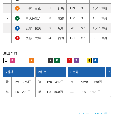
6
小林 泰正
31
群馬
113
Ｓ１
３／４車輪
7
7
高久保雄介
38
京都
100
Ｓ１
１ 車身
6
8
志智 俊夫
53
岐阜
70
Ｓ１
１／４車輪
4
9
後藤 大輝
24
福岡
121
Ｓ１
６ 車身
3
周回予想
8
7
2
6
3
9
4
1
5
2枠連
2車連
3連勝
ワ
複
1=6
260円
複
1=8
340円
複
1=8=9
1,760円
1=
1=
単
1-6
290円
単
1-8
500円
単
1-8-9
3,400円
8=
ページTOPへ戻る