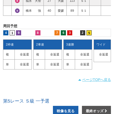
福永 大智
27
大阪
113
Ｓ１
8
橋本 強
40
愛媛
89
Ｓ１
9
周回予想
4
9
8
7
6
3
2
1
5
2枠連
2車連
3連勝
ワイド
複
全返還
複
全返還
複
全返還
全返還
単
全返還
単
全返還
単
全返還
ページTOPへ戻る
第5レース Ｓ級 一予選
映像を見る
最終オッズ