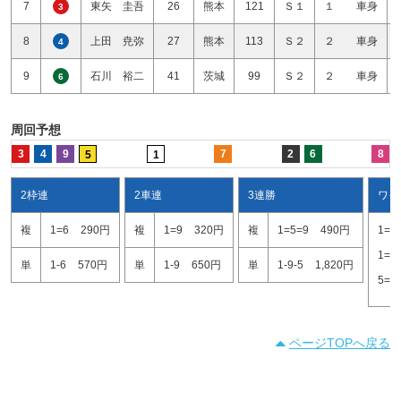
7
東矢 圭吾
26
熊本
121
Ｓ１
１ 車身
3
8
上田 尭弥
27
熊本
113
Ｓ２
２ 車身
4
9
石川 裕二
41
茨城
99
Ｓ２
２ 車身
6
周回予想
3
4
9
7
2
6
8
5
1
2枠連
2車連
3連勝
ワイ
複
1=6
290円
複
1=9
320円
複
1=5=9
490円
1=9
1=5
単
1-6
570円
単
1-9
650円
単
1-9-5
1,820円
5=9
ページTOPへ戻る