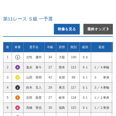
第11レース Ｓ級 一予選
映像を見る
最終オッズ
着
車番
選手名
年齢
府県
期別
級班
着差
1
古性 優作
34
大阪
100
ＳＳ
1
2
嘉永 泰斗
27
熊本
113
Ｓ１
１／４車輪
9
3
山田 英明
42
佐賀
89
Ｓ１
３ 車身
5
4
鈴木 玄人
29
東京
117
Ｓ１
３／４車輪
2
5
志田 龍星
27
岐阜
119
Ｓ１
１／２車身
7
6
高橋 晋也
30
福島
115
Ｓ１
１／２車身
8