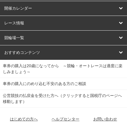
はじめての方へ
開催カレンダー
競輪
レース情報
オートレース
レース予想
競輪場一覧
競輪くじ
レース結果
北日本
函館競輪場
青森競輪場
いわき平競輪場
おすすめコンテンツ
車券の購入は20歳になってから ～競輪・オートレースは適度に楽
Dokanto!
キャリーオーバー一覧
関
競輪選手情報
弥彦競輪場
前橋競輪場
取手競輪場
宇都宮競輪場
しみましょう～
東
大宮競輪場
西武園競輪場
京王閣競輪場
立川競輪場
チャリロトプラザ
Perfecta Navi
車券の購入にのめり込む不安のある方のご相談
南
松戸競輪場
千葉競輪場
川崎競輪場
平塚競輪場
公営競技の払戻金を受けた方へ（クリックすると国税庁のページへ
netkeirin
関
移動します）
小田原競輪場
伊東競輪場
静岡競輪場
東
ケイリンガル
中
名古屋競輪場
岐阜競輪場
大垣競輪場
豊橋競輪場
はじめての方へ
ヘルプセンター
お問い合わせ
部
チャリレンジャー