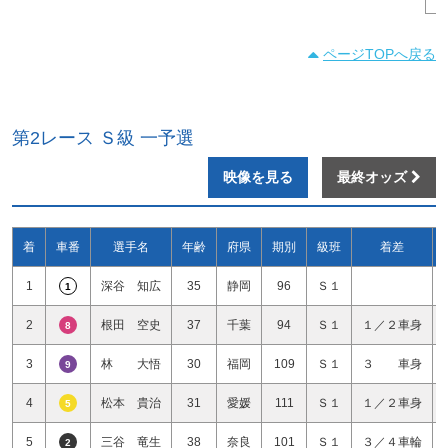
ページTOPへ戻る
第2レース Ｓ級 一予選
映像を見る
最終オッズ
着
車番
選手名
年齢
府県
期別
級班
着差
1
深谷 知広
35
静岡
96
Ｓ１
1
2
根田 空史
37
千葉
94
Ｓ１
１／２車身
8
3
林 大悟
30
福岡
109
Ｓ１
３ 車身
9
4
松本 貴治
31
愛媛
111
Ｓ１
１／２車身
5
5
三谷 竜生
38
奈良
101
Ｓ１
３／４車輪
2