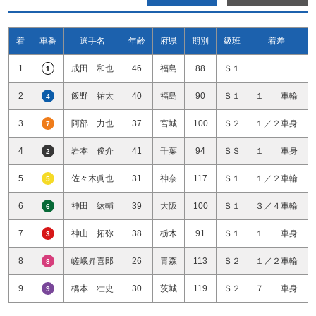
着
車番
選手名
年齢
府県
期別
級班
着差
1
成田 和也
46
福島
88
Ｓ１
1
2
飯野 祐太
40
福島
90
Ｓ１
１ 車輪
4
3
阿部 力也
37
宮城
100
Ｓ２
１／２車身
7
4
岩本 俊介
41
千葉
94
ＳＳ
１ 車身
2
5
佐々木眞也
31
神奈
117
Ｓ１
１／２車輪
5
6
神田 紘輔
39
大阪
100
Ｓ１
３／４車輪
6
7
神山 拓弥
38
栃木
91
Ｓ１
１ 車身
3
8
嵯峨昇喜郎
26
青森
113
Ｓ２
１／２車輪
8
9
橋本 壮史
30
茨城
119
Ｓ２
７ 車身
9