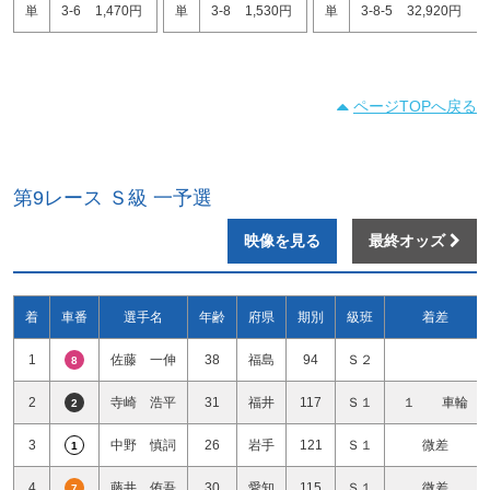
単
3-6
1,470円
単
3-8
1,530円
単
3-8-5
32,920円
ページTOPへ戻る
第9レース Ｓ級 一予選
映像を見る
最終オッズ
着
車番
選手名
年齢
府県
期別
級班
着差
1
佐藤 一伸
38
福島
94
Ｓ２
8
2
寺崎 浩平
31
福井
117
Ｓ１
１ 車輪
2
3
中野 慎詞
26
岩手
121
Ｓ１
微差
1
4
藤井 侑吾
30
愛知
115
Ｓ１
微差
7