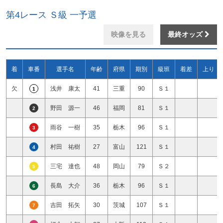
第4レース Ｓ級 一予選
映像を見る
最終オッズ
着
車番
選手名
年齢
府県
期別
級班
着差
上り
欠
浅井 康太
41
三重
90
Ｓ１
1
野田 源一
46
福岡
81
Ｓ１
2
雨谷 一樹
35
栃木
96
Ｓ１
3
村田 祐樹
27
富山
121
Ｓ１
4
三宅 達也
48
岡山
79
Ｓ２
5
長島 大介
36
栃木
96
Ｓ１
6
吉田 拓矢
30
茨城
107
Ｓ１
7