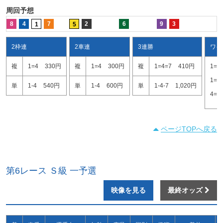
周回予想
8
4
7
2
6
9
3
1
5
2枠連
2車連
3連勝
ワイ
複
1=4
330円
複
1=4
300円
複
1=4=7
410円
1=4
1=7
単
1-4
540円
単
1-4
600円
単
1-4-7
1,020円
4=7
ページTOPへ戻る
第6レース Ｓ級 一予選
映像を見る
最終オッズ