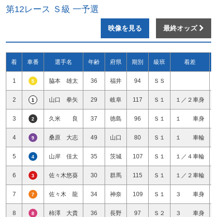
第12レース Ｓ級 一予選
映像を見る
最終オッズ
着
車番
選手名
年齢
府県
期別
級班
着差
1
脇本 雄太
36
福井
94
ＳＳ
5
2
山口 拳矢
29
岐阜
117
Ｓ１
１／２車身
1
3
久米 良
37
徳島
96
Ｓ１
１ 車身
2
4
桑原 大志
49
山口
80
Ｓ１
１ 車輪
9
5
山岸 佳太
35
茨城
107
Ｓ１
１／４車輪
4
6
佐々木悠葵
30
群馬
115
Ｓ１
１／２車輪
3
7
佐々木 龍
34
神奈
109
Ｓ１
３ 車身
7
8
柿澤 大貴
36
長野
97
Ｓ２
３ 車身
8