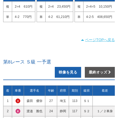
複
2=4
610円
複
2=4
23,450円
複
2=4=5
10,150円
単
4-2
770円
単
4-2
61,210円
単
4-2-5
408,650円
ページTOPへ戻る
第8レース Ｓ級 一予選
映像を見る
最終オッズ
着
車番
選手名
年齢
府県
期別
級班
着差
1
森田 優弥
27
埼玉
113
Ｓ１
3
2
渡邉 雅也
24
静岡
117
Ｓ２
１／２車身
8