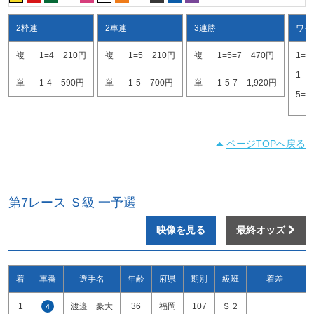
2枠連
2車連
3連勝
ワイ
複
1=4
210円
複
1=5
210円
複
1=5=7
470円
1=5
1=7
単
1-4
590円
単
1-5
700円
単
1-5-7
1,920円
5=7
ページTOPへ戻る
第7レース Ｓ級 一予選
映像を見る
最終オッズ
着
車番
選手名
年齢
府県
期別
級班
着差
1
渡邉 豪大
36
福岡
107
Ｓ２
4