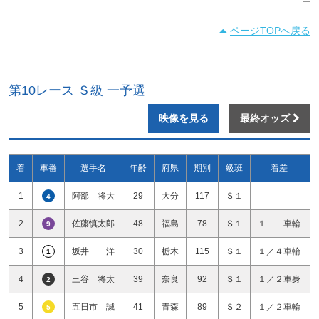
ページTOPへ戻る
第10レース Ｓ級 一予選
映像を見る
最終オッズ
着
車番
選手名
年齢
府県
期別
級班
着差
1
阿部 将大
29
大分
117
Ｓ１
4
2
佐藤慎太郎
48
福島
78
Ｓ１
１ 車輪
9
3
坂井 洋
30
栃木
115
Ｓ１
１／４車輪
1
4
三谷 将太
39
奈良
92
Ｓ１
１／２車身
2
5
五日市 誠
41
青森
89
Ｓ２
１／２車輪
5