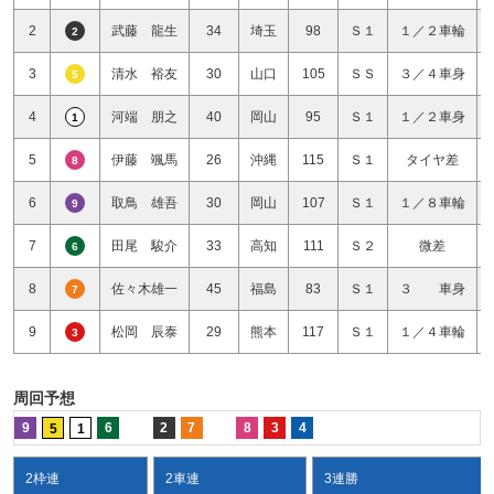
2
武藤 龍生
34
埼玉
98
Ｓ１
１／２車輪
2
3
清水 裕友
30
山口
105
ＳＳ
３／４車身
5
4
河端 朋之
40
岡山
95
Ｓ１
１／２車身
1
5
伊藤 颯馬
26
沖縄
115
Ｓ１
タイヤ差
8
6
取鳥 雄吾
30
岡山
107
Ｓ１
１／８車輪
9
7
田尾 駿介
33
高知
111
Ｓ２
微差
6
8
佐々木雄一
45
福島
83
Ｓ１
３ 車身
7
9
松岡 辰泰
29
熊本
117
Ｓ１
１／４車輪
3
周回予想
9
6
2
7
8
3
4
5
1
2枠連
2車連
3連勝