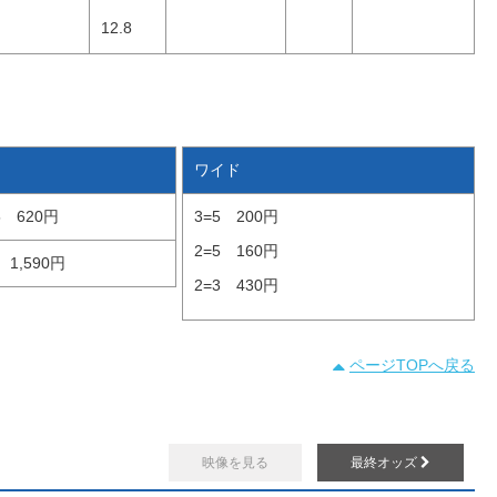
12.8
ワイド
5
620円
3=5
200円
2=5
160円
1,590円
2=3
430円
ページTOPへ戻る
映像を見る
最終オッズ