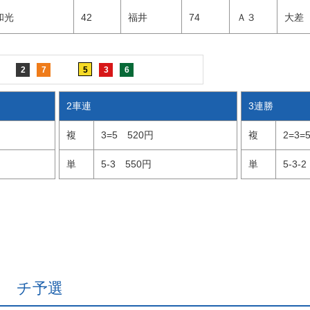
 和光
42
福井
74
Ａ３
大差
2
7
5
3
6
2車連
3連勝
複
3=5
520円
複
2=3=
単
5-3
550円
単
5-3-2
級 チ予選