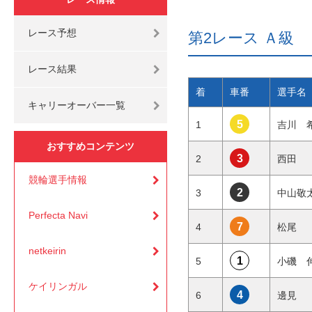
レース予想
第2レース Ａ
レース結果
着
車番
選手名
キャリーオーバー一覧
5
1
吉川
おすすめコンテンツ
3
2
西田
競輪選手情報
2
3
中山
Perfecta Navi
7
4
松尾
netkeirin
1
5
小磯
ケイリンガル
4
6
邊見