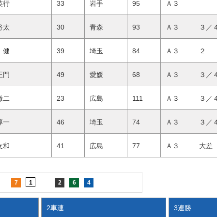
 英行
33
岩手
95
Ａ３
 将太
30
青森
93
Ａ３
３／
 健
39
埼玉
84
Ａ３
２ 
 正門
49
愛媛
68
Ａ３
３／
 徹二
23
広島
111
Ａ３
３／
 淳一
46
埼玉
74
Ａ３
３／
 友和
41
広島
77
Ａ３
大差
7
1
2
6
4
2車連
3連勝