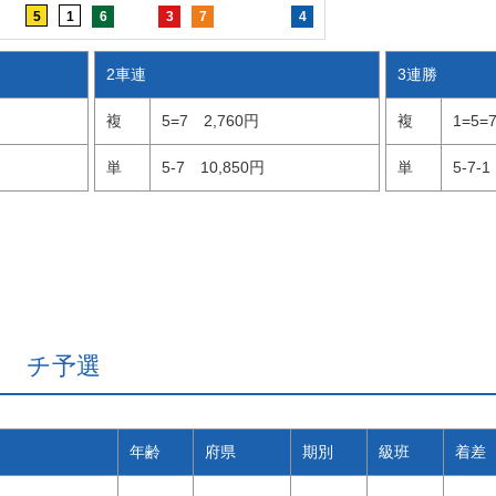
5
1
6
3
7
4
2車連
3連勝
複
5=7
2,760円
複
1=5=
単
5-7
10,850円
単
5-7-1
級 チ予選
年齢
府県
期別
級班
着差