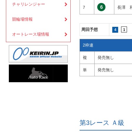
チャリレンジャー
6
7
長澤
競輪場情報
周回予想
4
1
オートレース場情報
2枠連
複
発売無し
単
発売無し
第3レース Ａ