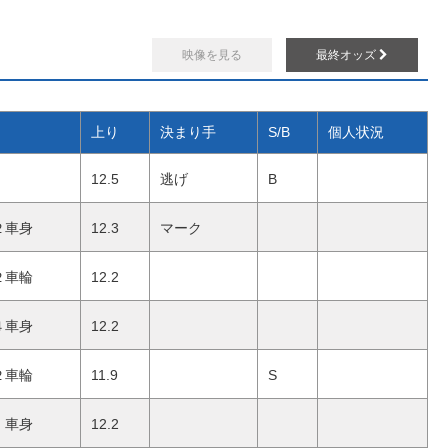
映像を見る
最終オッズ
上り
決まり手
S/B
個人状況
12.5
逃げ
B
２車身
12.3
マーク
２車輪
12.2
４車身
12.2
２車輪
11.9
S
車身
12.2