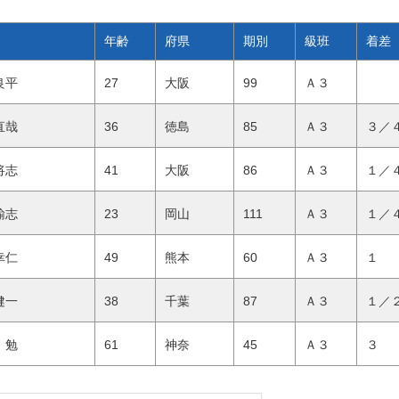
年齢
府県
期別
級班
着差
 良平
27
大阪
99
Ａ３
 直哉
36
徳島
85
Ａ３
３／
 将志
41
大阪
86
Ａ３
１／
 諭志
23
岡山
111
Ａ３
１／
 幸仁
49
熊本
60
Ａ３
１ 
川健一
38
千葉
87
Ａ３
１／
井 勉
61
神奈
45
Ａ３
３ 