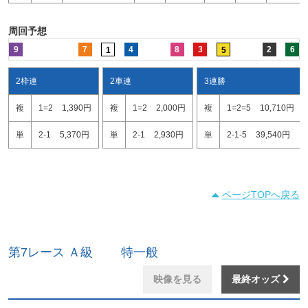
周回予想
9
7
4
8
3
2
6
1
5
2枠連
2車連
3連勝
複
1=2
1,390円
複
1=2
2,000円
複
1=2=5
10,710円
単
2-1
5,370円
単
2-1
2,930円
単
2-1-5
39,540円
ページTOPへ戻る
第7レース Ａ級 特一般
映像を見る
最終オッズ