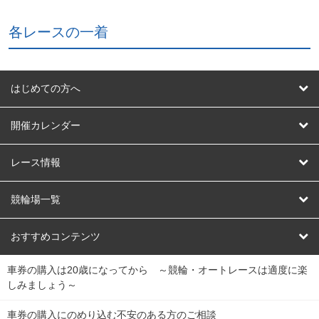
各レースの一着
はじめての方へ
はじめての方へ
開催カレンダー
競輪
レース情報
オートレース
レース予想
競輪場一覧
競輪くじ
レース結果
北日本
函館競輪場
青森競輪場
いわき平競輪場
おすすめコンテンツ
車券の購入は20歳になってから ～競輪・オートレースは適度に楽
Dokanto!
キャリーオーバー一覧
関
競輪選手情報
弥彦競輪場
前橋競輪場
取手競輪場
宇都宮競輪場
しみましょう～
東
大宮競輪場
西武園競輪場
京王閣競輪場
立川競輪場
チャリロトプラザ
Perfecta Navi
車券の購入にのめり込む不安のある方のご相談