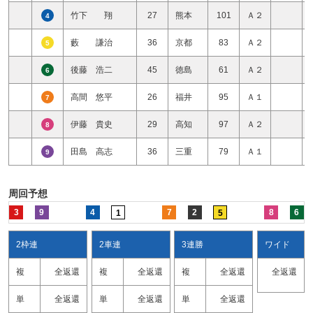
竹下 翔
27
熊本
101
Ａ２
4
藪 謙治
36
京都
83
Ａ２
5
後藤 浩二
45
徳島
61
Ａ２
6
高間 悠平
26
福井
95
Ａ１
7
伊藤 貴史
29
高知
97
Ａ２
8
田島 高志
36
三重
79
Ａ１
9
周回予想
3
9
4
7
2
8
6
1
5
2枠連
2車連
3連勝
ワイド
複
全返還
複
全返還
複
全返還
全返還
単
全返還
単
全返還
単
全返還