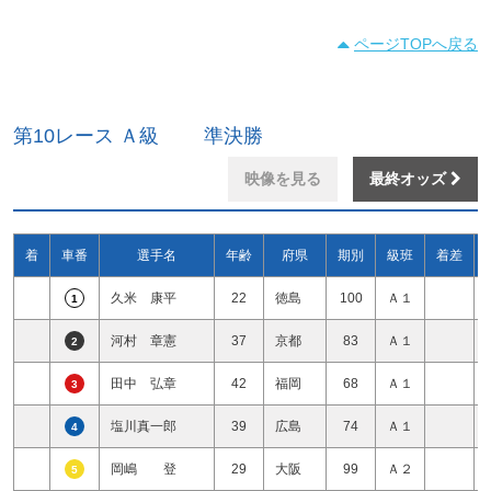
ページTOPへ戻る
第10レース Ａ級 準決勝
映像を見る
最終オッズ
着
車番
選手名
年齢
府県
期別
級班
着差
久米 康平
22
徳島
100
Ａ１
1
河村 章憲
37
京都
83
Ａ１
2
田中 弘章
42
福岡
68
Ａ１
3
塩川真一郎
39
広島
74
Ａ１
4
岡嶋 登
29
大阪
99
Ａ２
5