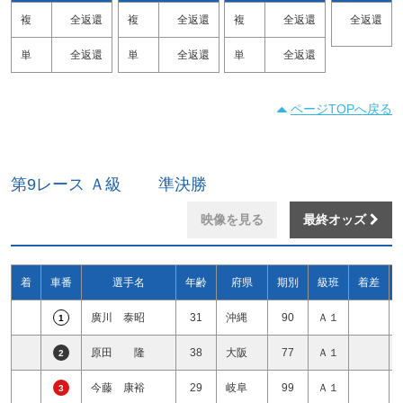
複
全返還
複
全返還
複
全返還
全返還
単
全返還
単
全返還
単
全返還
ページTOPへ戻る
第9レース Ａ級 準決勝
映像を見る
最終オッズ
着
車番
選手名
年齢
府県
期別
級班
着差
廣川 泰昭
31
沖縄
90
Ａ１
1
原田 隆
38
大阪
77
Ａ１
2
今藤 康裕
29
岐阜
99
Ａ１
3