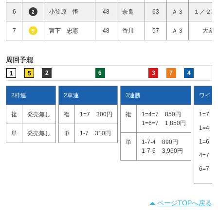
6
小笠原 悟
48
奈良
63
Ａ３
１／２車
2
7
宮下 忠憲
48
香川
57
Ａ３
大差
5
周回予想
2
6
3
7
4
1
5
2枠連
2車連
3連勝
ワイド
複
発売無し
複
1=7
300円
複
1=4=7
850円
1=7
1=6=7
1,850円
1=4
単
発売無し
単
1-7
310円
1=6
単
1-7-4
890円
1-7-6
3,960円
4=7
6=7
ページTOPへ戻る