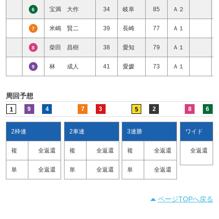
宝満 大作
34
岐阜
85
Ａ２
6
米嶋 賢二
39
長崎
77
Ａ１
7
柴田 昌樹
38
愛知
79
Ａ１
8
林 成人
41
愛媛
73
Ａ１
9
周回予想
9
4
7
3
2
8
6
1
5
2枠連
2車連
3連勝
ワイド
複
全返還
複
全返還
複
全返還
全返還
単
全返還
単
全返還
単
全返還
ページTOPへ戻る