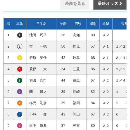
映像を見る
最終オッズ
着
車番
選手名
年齢
府県
期別
級班
着差
1
池田 周平
36
高知
83
Ａ２
2
2
重 一徳
50
鹿児
57
Ａ１
１／２車
1
3
若原 英伸
42
岐阜
68
Ａ１
３／４車
5
4
萩原 大
34
三重
86
Ａ２
１／２車
3
5
羽田 真司
44
徳島
67
Ａ２
１／４車
6
6
関 博之
39
長崎
82
Ａ２
１ 車
9
7
柊元 則彦
39
福岡
84
Ａ２
２ 車
7
8
小林 健
43
岡山
67
Ａ２
６ 車
4
9
田中 康典
37
三重
80
Ａ２
９ 車
8