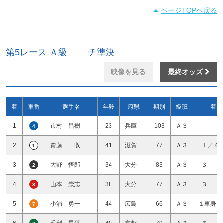
ページTOPへ戻る
第5レース Ａ級 チ準決
映像を見る
最終オッズ
着
車番
選手名
年齢
府県
期別
級班
着差
1
市村 昌樹
23
兵庫
103
Ａ３
4
2
齋藤 収
41
滋賀
77
Ａ３
１／４
1
3
大野 悟郎
34
大分
83
Ａ３
３ 
2
4
山本 崇志
38
大分
77
Ａ３
３ 
3
5
小浦 勇一
44
広島
66
Ａ３
１車身１
7
6
毛利 昇平
40
京都
79
Ａ３
７ 