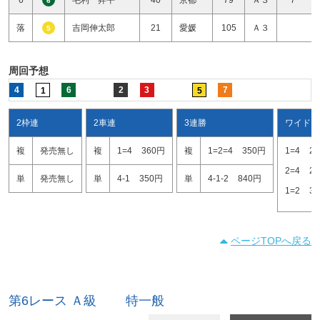
6
落
吉岡伸太郎
21
愛媛
105
Ａ３
5
周回予想
4
6
2
3
7
1
5
2枠連
2車連
3連勝
ワイド
複
発売無し
複
1=4
360円
複
1=2=4
350円
1=4
2
2=4
2
単
発売無し
単
4-1
350円
単
4-1-2
840円
1=2
3
ページTOPへ戻る
第6レース Ａ級 特一般