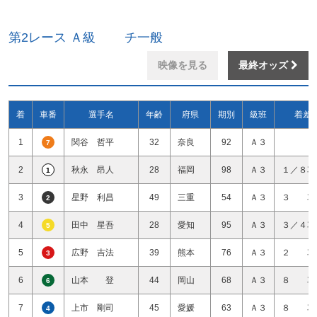
第2レース Ａ級 チ一般
映像を見る
最終オッズ
着
車番
選手名
年齢
府県
期別
級班
着差
1
関谷 哲平
32
奈良
92
Ａ３
7
2
秋永 昂人
28
福岡
98
Ａ３
１／８車
1
3
星野 利昌
49
三重
54
Ａ３
３ 車
2
4
田中 星吾
28
愛知
95
Ａ３
３／４車
5
5
広野 吉法
39
熊本
76
Ａ３
２ 車
3
6
山本 登
44
岡山
68
Ａ３
８ 車
6
7
上市 剛司
45
愛媛
63
Ａ３
８ 車
4