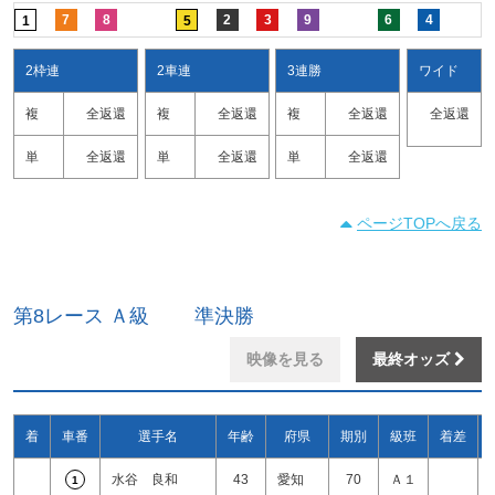
7
8
2
3
9
6
4
1
5
2枠連
2車連
3連勝
ワイド
複
全返還
複
全返還
複
全返還
全返還
単
全返還
単
全返還
単
全返還
ページTOPへ戻る
第8レース Ａ級 準決勝
映像を見る
最終オッズ
着
車番
選手名
年齢
府県
期別
級班
着差
水谷 良和
43
愛知
70
Ａ１
1