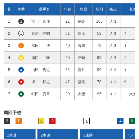
着
車番
選手名
年齢
府県
期別
級班
着差
1
吉川 嘉斗
21
徳島
105
Ａ３
2
2
谷尾 佳昭
51
岡山
53
Ａ３
４ 車
1
3
福田 博
40
香川
79
Ａ３
１ 車
7
4
瀬口 匠
25
宮崎
99
Ａ３
２ 車
5
5
山田 哲也
32
愛知
99
Ａ３
１ 車
4
6
堺 和之
42
福岡
70
Ａ３
５ 車
3
7
町田 貴章
29
大阪
95
Ａ３
大差
6
周回予想
2
7
3
4
6
5
1
2枠連
2車連
3連勝
ワイ