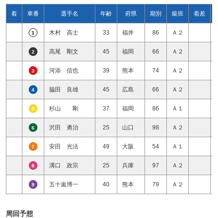
着
車番
選手名
年齢
府県
期別
級班
着差
木村 高士
33
福井
86
Ａ２
1
高尾 剛文
45
福岡
66
Ａ２
2
河添 信也
39
熊本
74
Ａ２
3
脇田 良雄
45
広島
66
Ａ２
4
杉山 剛
37
福岡
86
Ａ１
5
沢田 勇治
25
山口
98
Ａ２
6
安田 光法
49
大阪
54
Ａ１
7
溝口 政宗
25
兵庫
97
Ａ２
8
五十嵐博一
40
熊本
79
Ａ２
9
周回予想