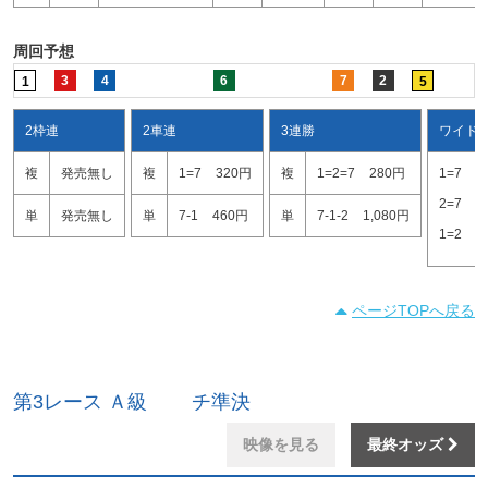
周回予想
3
4
6
7
2
1
5
2枠連
2車連
3連勝
ワイド
複
発売無し
複
1=7
320円
複
1=2=7
280円
1=7
1
2=7
1
単
発売無し
単
7-1
460円
単
7-1-2
1,080円
1=2
3
ページTOPへ戻る
第3レース Ａ級 チ準決
映像を見る
最終オッズ