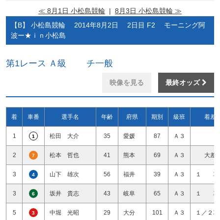
≪ 8月1日 小松島競輪
|
8月3日 小松島競輪 ≫
【B】 小松島競輪 2014年8月2日 2日目 F2 モーニング阿
波ー★ｉｎ小松島
第1レース Ａ級 チ一般
映像を見る
最終オッズ
着
車番
選手名
年齢
府県
期別
級班
着差
1
松田 大介
35
愛媛
87
Ａ３
1
2
松本 哲也
41
熊本
69
Ａ３
大差
7
3
山下 雄次
56
福井
39
Ａ３
１ 車
4
3
坂井 貴志
43
岐阜
65
Ａ３
１ 車
6
5
中堀 光昭
29
大分
101
Ａ３
１／２車
3