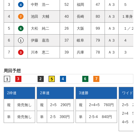
3
中野 浩一
52
福岡
47
Ａ３
５ 
4
4
池田 大輔
40
長崎
80
Ａ３
１車身１
7
5
大松 純二
26
大阪
99
Ａ３
１／２
6
6
伊藤 嘉浩
37
岐阜
79
Ａ３
４ 
1
7
川本 恵二
39
兵庫
78
Ａ３
３ 
3
周回予想
3
2
4
6
7
1
5
2枠連
2車連
3連勝
ワイド
複
発売無し
複
2=5
290円
複
2=4=5
760円
2=5
2
2=4
5
単
発売無し
単
2-5
390円
単
2-5-4
840円
4=5
6