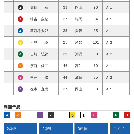
棚橋 勉
33
岡山
96
Ａ１
2
徳吉 広紀
37
福岡
84
Ａ１
3
葛西雄太郎
35
愛媛
85
Ａ１
4
泉谷 元樹
25
愛知
101
Ａ２
5
山崎 弘夢
29
沖縄
93
Ａ２
6
濱口 健二
46
高知
60
Ａ１
7
中井 修
44
滋賀
75
Ａ２
8
在本 直樹
37
岡山
93
Ａ１
9
周回予想
4
7
9
2
8
6
3
5
1
2枠連
2車連
3連勝
ワイド