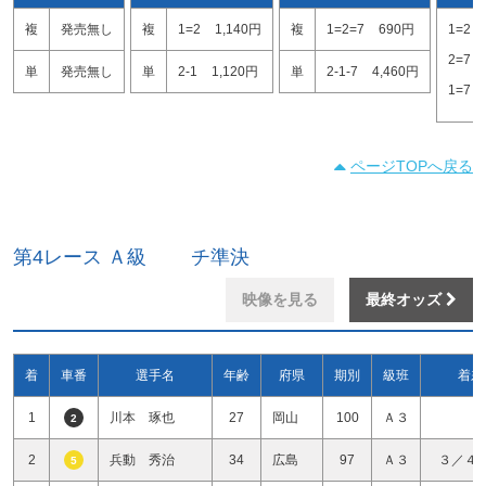
複
発売無し
複
1=2
1,140円
複
1=2=7
690円
1=2
2=7
単
発売無し
単
2-1
1,120円
単
2-1-7
4,460円
1=7
ページTOPへ戻る
第4レース Ａ級 チ準決
映像を見る
最終オッズ
着
車番
選手名
年齢
府県
期別
級班
着差
1
川本 琢也
27
岡山
100
Ａ３
2
2
兵動 秀治
34
広島
97
Ａ３
３／４
5