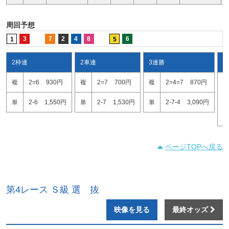
周回予想
3
7
2
4
8
6
1
5
2枠連
2車連
3連勝
ワ
複
2=6
930円
複
2=7
700円
複
2=4=7
870円
2
2
単
2-6
1,550円
単
2-7
1,530円
単
2-7-4
3,090円
4
ページTOPへ戻る
第4レース Ｓ級 選 抜
映像を見る
最終オッズ