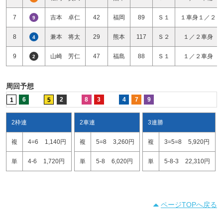
7
吉本 卓仁
42
福岡
89
Ｓ１
１車身１／２
9
8
兼本 将太
29
熊本
117
Ｓ２
１／２車身
4
9
山崎 芳仁
47
福島
88
Ｓ１
１／２車身
2
周回予想
6
2
8
3
4
7
9
1
5
2枠連
2車連
3連勝
複
4=6
1,140円
複
5=8
3,260円
複
3=5=8
5,920円
単
4-6
1,720円
単
5-8
6,020円
単
5-8-3
22,310円
ページTOPへ戻る