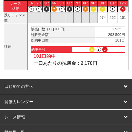
1R
2R
3R
4R
5R
6R
7R
8R
9R
10R
11R
12R
レース
結果
1
1
2
7
1
2
1
7
5
5
1
3
残りチャンス
974
562
101
数
販売口数（1口100円）
2,935口
総販売金額
293,500円
総的中口数
101口
詳細
的中番号
5
1
3
101口的中
一口あたりの払戻金：2,170円
はじめての方へ
はじめての方へ
開催カレンダー
競輪
レース情報
オートレース
レース予想