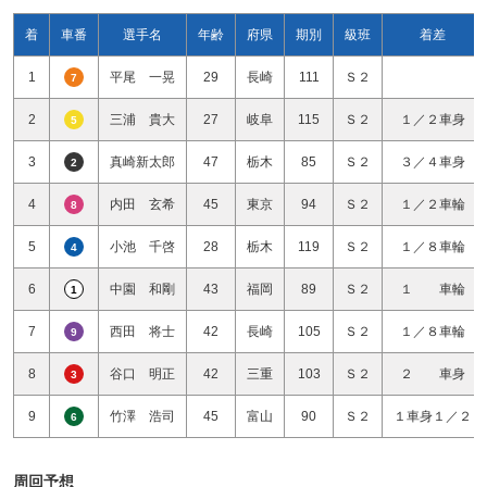
着
車番
選手名
年齢
府県
期別
級班
着差
1
平尾 一晃
29
長崎
111
Ｓ２
7
2
三浦 貴大
27
岐阜
115
Ｓ２
１／２車身
5
3
真崎新太郎
47
栃木
85
Ｓ２
３／４車身
2
4
内田 玄希
45
東京
94
Ｓ２
１／２車輪
8
5
小池 千啓
28
栃木
119
Ｓ２
１／８車輪
4
6
中園 和剛
43
福岡
89
Ｓ２
１ 車輪
1
7
西田 将士
42
長崎
105
Ｓ２
１／８車輪
9
8
谷口 明正
42
三重
103
Ｓ２
２ 車身
3
9
竹澤 浩司
45
富山
90
Ｓ２
１車身１／２
6
周回予想