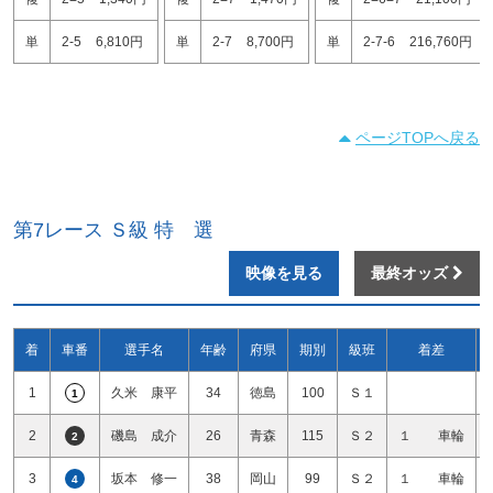
単
2-5
6,810円
単
2-7
8,700円
単
2-7-6
216,760円
ページTOPへ戻る
第7レース Ｓ級 特 選
映像を見る
最終オッズ
着
車番
選手名
年齢
府県
期別
級班
着差
1
久米 康平
34
徳島
100
Ｓ１
1
2
磯島 成介
26
青森
115
Ｓ２
１ 車輪
2
3
坂本 修一
38
岡山
99
Ｓ２
１ 車輪
4