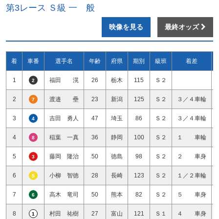
第3レース Ｓ級 一 般
映像を見る
最終オッズ
着
車番
選手名
年齢
府県
期別
級班
着差
1
福田 滉
26
栃木
115
Ｓ２
2
2
渡邉 壘
23
新潟
125
Ｓ２
３／４車輪
7
3
吉田 勇人
47
埼玉
86
Ｓ２
３／４車輪
4
4
稲葉 一真
36
静岡
100
Ｓ２
１ 車輪
8
5
藤岡 隆治
50
徳島
98
Ｓ２
２ 車身
3
6
小柳 智徳
28
長崎
123
Ｓ２
１／２車輪
5
7
高木 竜司
50
熊本
82
Ｓ２
５ 車身
6
8
村田 祐樹
27
富山
121
Ｓ１
４ 車身
1