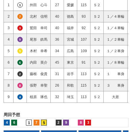
1
外田 心斗
27
愛媛
115
Ｓ２
1
2
北村 信明
40
徳島
93
Ｓ２
１／４車輪
7
3
鷲田 幸司
40
福井
92
Ｓ２
１／４車輪
3
4
尾形 鉄馬
36
宮城
107
Ｓ２
１／２車輪
9
5
木村 幸希
34
広島
109
Ｓ２
１／２車身
5
6
内田 英介
45
東京
91
Ｓ２
１／８車輪
6
7
藤根 俊貴
31
岩手
113
Ｓ２
１ 車身
2
8
張野 幸聖
26
和歌
115
Ｓ２
３ 車身
8
9
植原 琢也
32
埼玉
113
Ｓ２
大差
4
周回予想
4
6
7
2
9
8
3
1
5