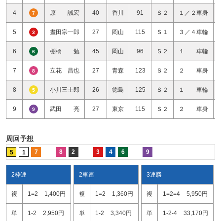
4
原 誠宏
40
香川
91
Ｓ２
１／２車身
7
5
晝田宗一郎
27
岡山
115
Ｓ１
３／４車輪
3
6
棚橋 勉
45
岡山
96
Ｓ２
１ 車輪
6
7
立花 昌也
27
青森
123
Ｓ２
２ 車身
8
8
小川三士郎
26
徳島
125
Ｓ２
１ 車輪
5
9
武田 亮
27
東京
115
Ｓ２
２ 車身
9
周回予想
7
8
2
3
4
6
9
5
1
2枠連
2車連
3連勝
複
1=2
1,400円
複
1=2
1,360円
複
1=2=4
5,950円
単
1-2
2,950円
単
1-2
3,340円
単
1-2-4
33,170円