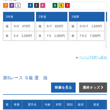
7
9
4
2
8
6
3
1
5
2枠連
2車連
3連勝
複
4=5
470円
複
5=7
820円
複
2=5=7
1,830円
単
5-4
1,030円
単
7-5
1,560円
単
7-5-2
7,500円
ページTOPへ戻る
第5レース Ｓ級 選 抜
映像を見る
最終オッズ
着
車番
選手名
年齢
府県
期別
級班
着差