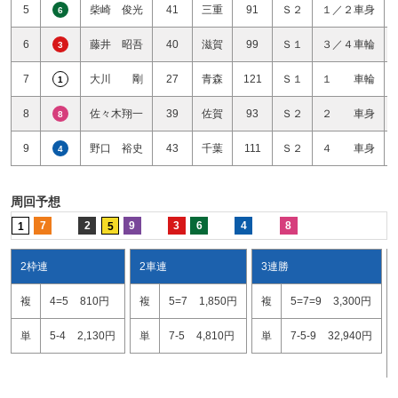
5
柴崎 俊光
41
三重
91
Ｓ２
１／２車身
6
6
藤井 昭吾
40
滋賀
99
Ｓ１
３／４車輪
3
7
大川 剛
27
青森
121
Ｓ１
１ 車輪
1
8
佐々木翔一
39
佐賀
93
Ｓ２
２ 車身
8
9
野口 裕史
43
千葉
111
Ｓ２
４ 車身
4
周回予想
7
2
9
3
6
4
8
1
5
2枠連
2車連
3連勝
複
4=5
810円
複
5=7
1,850円
複
5=7=9
3,300円
単
5-4
2,130円
単
7-5
4,810円
単
7-5-9
32,940円