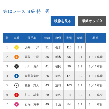
第10レース Ｓ級 特 秀
映像を見る
最終オッズ
着
車番
選手名
年齢
府県
期別
級班
着差
1
坂井 洋
31
栃木
115
Ｓ１
5
2
雨谷 一樹
36
栃木
96
Ｓ１
１／４車輪
7
3
小川 勇介
41
福岡
90
Ｓ１
３／４車身
2
4
室井蓮太朗
25
徳島
121
Ｓ２
１／４車輪
4
5
杉森 輝大
43
茨城
103
Ｓ１
３／４車身
1
6
川口 雄太
29
徳島
111
Ｓ２
１ 車身
3
7
石毛 克幸
49
千葉
84
Ｓ１
３ 車身
8