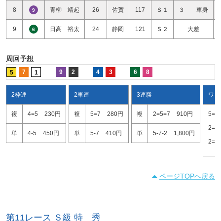
8
青柳 靖起
26
佐賀
117
Ｓ１
３ 車身
9
9
日高 裕太
24
静岡
121
Ｓ２
大差
6
周回予想
7
9
2
4
3
6
8
5
1
2枠連
2車連
3連勝
ワイ
複
4=5
230円
複
5=7
280円
複
2=5=7
910円
5=7
2=5
単
4-5
450円
単
5-7
410円
単
5-7-2
1,800円
2=7
ページTOPへ戻る
第11レース Ｓ級 特 秀