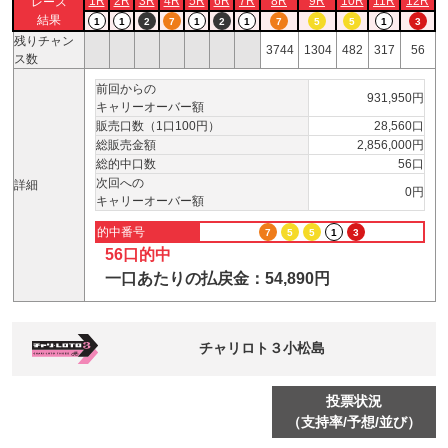
1R
2R
3R
4R
5R
6R
7R
8R
9R
10R
11R
12R
レース
結果
1
1
2
7
1
2
1
7
5
5
1
3
残りチャン
3744
1304
482
317
56
ス数
前回からの
931,950円
キャリーオーバー額
販売口数（1口100円）
28,560口
総販売金額
2,856,000円
総的中口数
56口
次回への
詳細
0円
キャリーオーバー額
的中番号
7
5
5
1
3
56口的中
一口あたりの払戻金：54,890円
チャリロト３小松島
投票状況
（支持率/予想/並び）