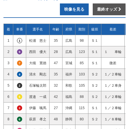
映像を見る
最終オッズ
着
車番
選手名
年齢
府県
期別
級班
着差
1
松浦 悠士
35
広島
98
Ｓ１
1
2
西田 優大
28
広島
123
Ｓ１
１ 車輪
9
3
大槻 寛徳
47
宮城
85
Ｓ１
微差
7
4
清水 剛志
35
福井
103
Ｓ２
１／２車輪
4
5
石塚輪太郎
32
和歌
105
Ｓ２
１／２車身
2
6
渡邉 一成
42
福島
88
Ｓ２
１／２車輪
5
7
伊藤 颯馬
27
沖縄
115
Ｓ１
１／２車輪
3
8
萩原 孝之
48
静岡
80
Ｓ２
１／８車輪
6