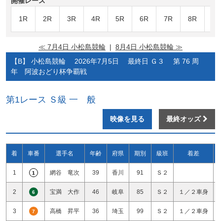
開催レース
1R
2R
3R
4R
5R
6R
7R
8R
9R
≪ 7月4日 小松島競輪
|
8月4日 小松島競輪 ≫
【B】 小松島競輪 2026年7月5日 最終日 Ｇ３ 第 76 周
年 阿波おどり杯争覇戦
第1レース Ｓ級 一 般
映像を見る
最終オッズ
着
車番
選手名
年齢
府県
期別
級班
着差
1
網谷 竜次
39
香川
91
Ｓ２
1
2
宝満 大作
46
岐阜
85
Ｓ２
１／２車身
6
3
高橋 昇平
36
埼玉
99
Ｓ２
１／２車身
7