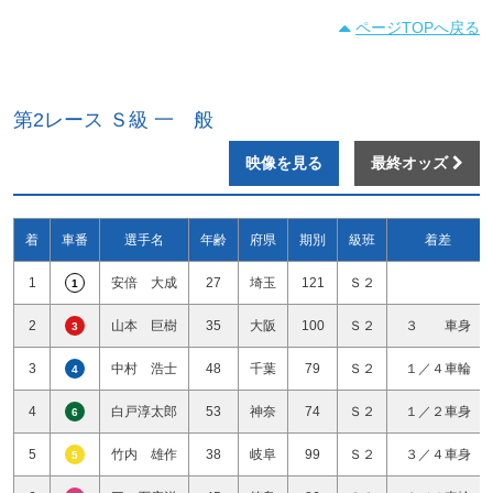
ページTOPへ戻る
第2レース Ｓ級 一 般
映像を見る
最終オッズ
着
車番
選手名
年齢
府県
期別
級班
着差
1
安倍 大成
27
埼玉
121
Ｓ２
1
2
山本 巨樹
35
大阪
100
Ｓ２
３ 車身
3
3
中村 浩士
48
千葉
79
Ｓ２
１／４車輪
4
4
白戸淳太郎
53
神奈
74
Ｓ２
１／２車身
6
5
竹内 雄作
38
岐阜
99
Ｓ２
３／４車身
5