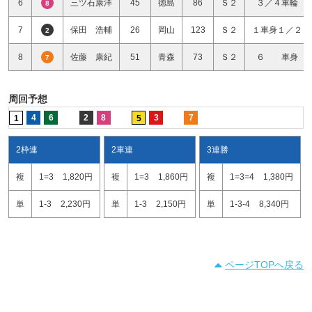
6
三ツ石康洋
45
徳島
86
Ｓ２
３／４車輪
8
7
保田 浩輔
26
岡山
123
Ｓ２
１車身１／２
2
8
佐藤 康紀
51
青森
73
Ｓ２
６ 車身
7
周回予想
4
6
2
8
3
7
1
5
2枠連
2車連
3連勝
複
1=3
1,820円
複
1=3
1,860円
複
1=3=4
1,380円
単
1-3
2,230円
単
1-3
2,150円
単
1-3-4
8,340円
ページTOPへ戻る