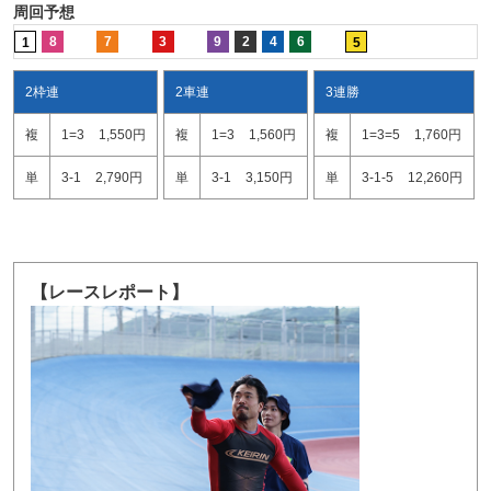
周回予想
8
7
3
9
2
4
6
1
5
2枠連
2車連
3連勝
複
1=3
1,550円
複
1=3
1,560円
複
1=3=5
1,760円
単
3-1
2,790円
単
3-1
3,150円
単
3-1-5
12,260円
【レースレポート】