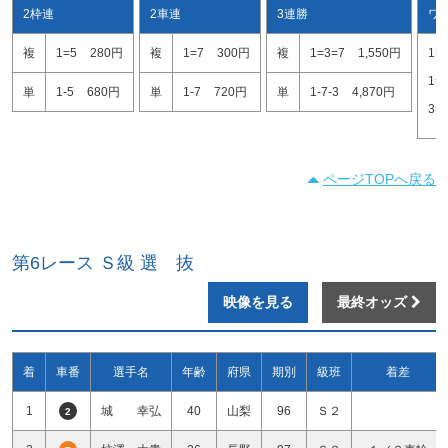
2枠連
2車連
3連勝
ワ
複
1=5
280円
複
1=7
300円
複
1=3=7
1,550円
1=
1=
単
1-5
680円
単
1-7
720円
単
1-7-3
4,870円
3=
ページTOPへ戻る
第6レース Ｓ級 選 抜
映像を見る
最終オッズ
着
車番
選手名
年齢
府県
期別
級班
着差
1
城 幸弘
40
山梨
96
Ｓ２
2