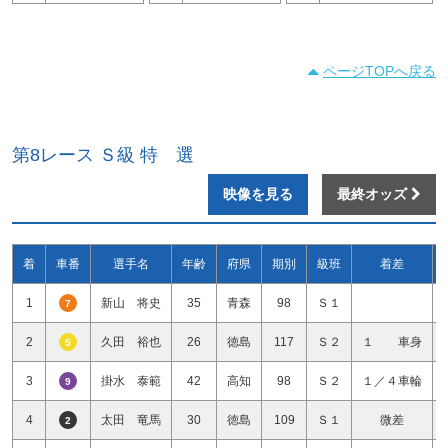
ページTOPへ戻る
第8レース Ｓ級 特 選
映像を見る
最終オッズ
着
車番
選手名
年齢
府県
期別
級班
着差
1
新山 将史
35
青森
98
Ｓ１
7
2
久田 裕也
26
徳島
117
Ｓ２
１ 車身
5
3
掛水 泰範
42
高知
98
Ｓ２
１／４車輪
9
4
太田 竜馬
30
徳島
109
Ｓ１
微差
2