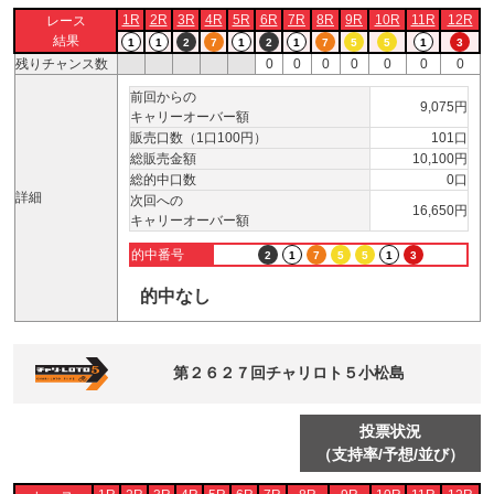
1R
2R
3R
4R
5R
6R
7R
8R
9R
10R
11R
12R
レース
結果
1
1
2
7
1
2
1
7
5
5
1
3
残りチャンス数
0
0
0
0
0
0
0
前回からの
9,075円
キャリーオーバー額
販売口数（1口100円）
101口
総販売金額
10,100円
総的中口数
0口
詳細
次回への
16,650円
キャリーオーバー額
的中番号
2
1
7
5
5
1
3
的中なし
第２６２７回チャリロト５小松島
投票状況
（支持率/予想/並び）