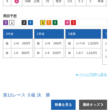
9
河崎 正晴
25
熊本
121
Ｓ２
２ 車身
8
周回予想
9
2
4
7
6
8
3
1
5
2枠連
2車連
3連勝
ワ
複
1=6
260円
複
1=9
290円
複
1=7=9
1,020円
1=
1=
単
1-6
360円
単
1-9
320円
単
1-9-7
1,610円
7=
ページTOPへ戻る
第12レース Ｓ級 決 勝
映像を見る
最終オッズ