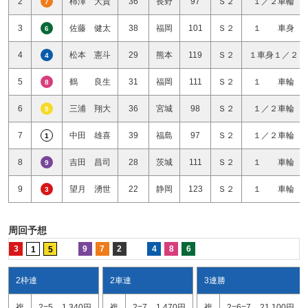
2
柿澤 大貴
36
長野
97
Ｓ２
１／２車輪
7
3
佐藤 健太
38
福岡
101
Ｓ２
１ 車身
6
4
松本 憲斗
29
熊本
119
Ｓ２
１車身１／２
4
5
鶴 良生
31
福岡
111
Ｓ２
１ 車輪
8
6
三浦 翔大
36
宮城
98
Ｓ２
１／２車輪
5
7
中田 雄喜
39
福島
97
Ｓ２
１／２車輪
1
8
吉田 昌司
28
茨城
111
Ｓ２
１ 車輪
9
9
望月 湧世
22
静岡
123
Ｓ２
１ 車輪
3
周回予想
3
9
7
2
4
8
6
1
5
2枠連
2車連
3連勝
複
2=5
1,340円
複
2=7
1,470円
複
2=6=7
21,100円