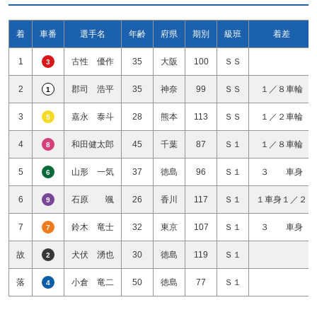
着
車番
選手名
年齢
府県
期別
級班
着差
1
古性 優作
35
大阪
100
ＳＳ
3
2
郡司 浩平
35
神奈
99
ＳＳ
１／８車輪
1
3
嘉永 泰斗
28
熊本
113
ＳＳ
１／２車輪
5
4
和田健太郎
45
千葉
87
Ｓ１
１／８車輪
8
5
山形 一気
37
徳島
96
Ｓ１
３ 車身
6
6
石原 颯
26
香川
117
Ｓ１
１車身１／２
9
7
鈴木 竜士
32
東京
107
Ｓ１
３ 車身
7
故
犬伏 湧也
30
徳島
119
Ｓ１
2
落
小倉 竜二
50
徳島
77
Ｓ１
4