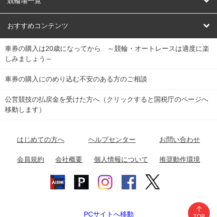
競輪場一覧
競輪くじ
レース結果
北日本
函館競輪場
青森競輪場
いわき平競輪場
おすすめコンテンツ
車券の購入は20歳になってから ～競輪・オートレースは適度に楽
Dokanto!
キャリーオーバー一覧
関
競輪選手情報
弥彦競輪場
前橋競輪場
取手競輪場
宇都宮競輪場
しみましょう～
東
大宮競輪場
西武園競輪場
京王閣競輪場
立川競輪場
チャリロトプラザ
Perfecta Navi
車券の購入にのめり込む不安のある方のご相談
南
松戸競輪場
千葉競輪場
川崎競輪場
平塚競輪場
公営競技の払戻金を受けた方へ（クリックすると国税庁のページへ
netkeirin
関
移動します）
小田原競輪場
伊東競輪場
静岡競輪場
東
ケイリンガル
中
名古屋競輪場
岐阜競輪場
大垣競輪場
豊橋競輪場
はじめての方へ
ヘルプセンター
お問い合わせ
部
チャリレンジャー
富山競輪場
松阪競輪場
四日市競輪場
会員規約
会社概要
個人情報について
推奨動作環境
競輪場情報
近
福井競輪場
奈良競輪場
向日町競輪場
和歌山競輪場
畿
岸和田競輪場
オートレース場情報
PCサイトへ移動