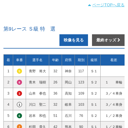
ページTOPへ戻る
第9レース Ｓ級 特 選
映像を見る
最終オッズ
着
車番
選手名
年齢
府県
期別
級班
着差
1
青野 将大
32
神奈
117
Ｓ１
5
2
青木 瑞樹
26
岡山
123
Ｓ２
１ 車輪
8
3
山本 拳也
36
高知
109
Ｓ２
３／４車身
3
4
川口 聖二
32
岐阜
103
Ｓ１
３／４車身
1
5
岩本 和也
51
石川
76
Ｓ２
１／２車身
6
6
松岡 貴久
42
熊本
90
Ｓ１
１／２車輪
7