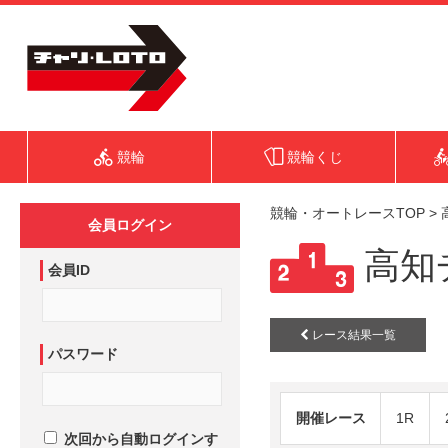
競輪
競輪くじ
競輪・オートレースTOP
>
会員ログイン
高知チ
会員ID
レース結果一覧
パスワード
開催レース
1R
次回から自動ログインす