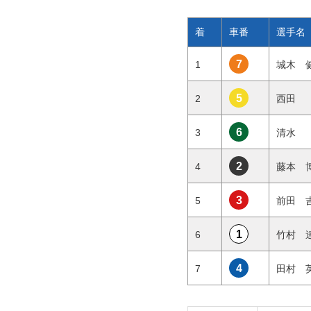
着
車番
選手名
7
1
城木
5
2
西田
6
3
清水
2
4
藤本
3
5
前田
1
6
竹村
4
7
田村