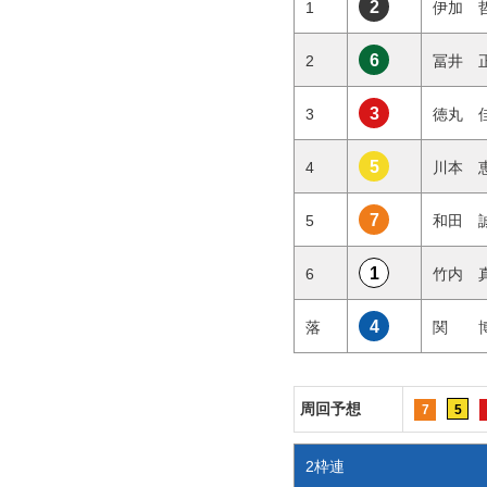
2
1
伊加
6
2
冨井
3
3
徳丸
5
4
川本
7
5
和田
1
6
竹内
4
落
関 
周回予想
7
5
2枠連