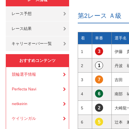
レース予想
第2レース Ａ
レース結果
着
車番
選手名
キャリーオーバー一覧
3
1
伊藤
おすすめコンテンツ
1
2
丹波
競輪選手情報
7
3
吉田
Perfecta Navi
6
4
南部
netkeirin
2
5
大崎
ケイリンガル
5
6
辻本