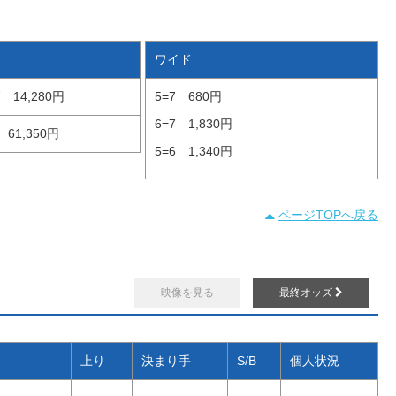
ワイド
7
14,280円
5=7
680円
6=7
1,830円
61,350円
5=6
1,340円
ページTOPへ戻る
映像を見る
最終オッズ
上り
決まり手
S/B
個人状況