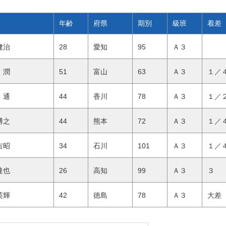
年齢
府県
期別
級班
着差
 健治
28
愛知
95
Ａ３
 潤
51
富山
63
Ａ３
１／
 通
44
香川
78
Ａ３
１／
 博之
44
熊本
72
Ａ３
１／
 吉昭
34
石川
101
Ａ３
１／
 達也
26
高知
99
Ａ３
３ 
 英輝
42
徳島
78
Ａ３
大差