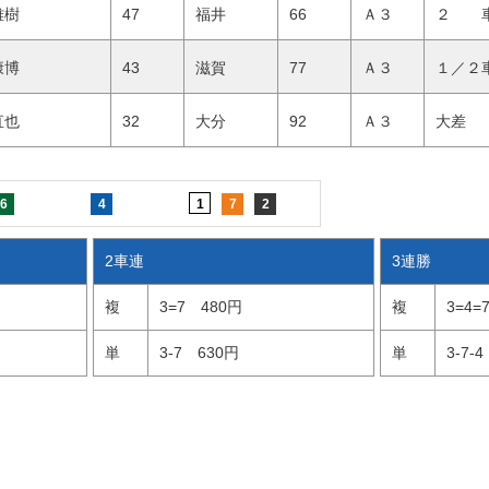
 雅樹
47
福井
66
Ａ３
２ 
 康博
43
滋賀
77
Ａ３
１／２
 直也
32
大分
92
Ａ３
大差
6
4
1
7
2
2車連
3連勝
複
3=7
480円
複
3=4=
単
3-7
630円
単
3-7-4