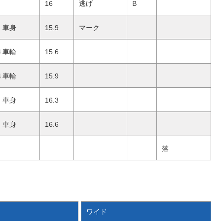
16
逃げ
B
車身
15.9
マーク
４車輪
15.6
４車輪
15.9
車身
16.3
車身
16.6
落
ワイド