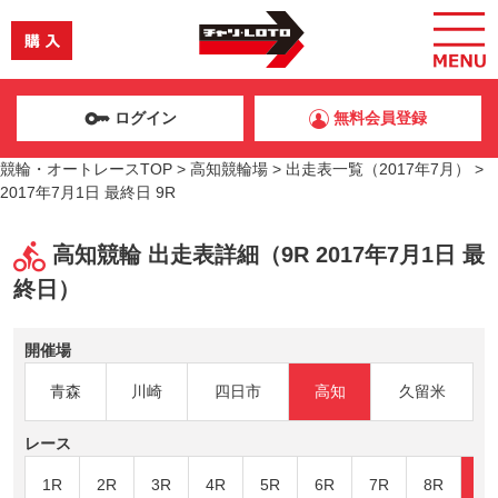
ログイン
無料会員登録
競輪・オートレースTOP
>
高知競輪場
>
出走表一覧（2017年7月）
>
2017年7月1日 最終日 9R
高知競輪 出走表詳細（9R 2017年7月1日 最
終日）
開催場
青森
川崎
四日市
高知
久留米
レース
1R
2R
3R
4R
5R
6R
7R
8R
9R