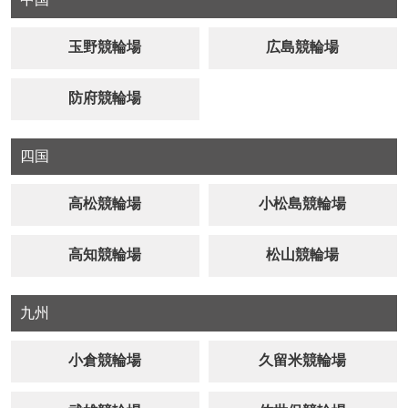
玉野競輪場
広島競輪場
防府競輪場
四国
高松競輪場
小松島競輪場
高知競輪場
松山競輪場
九州
小倉競輪場
久留米競輪場