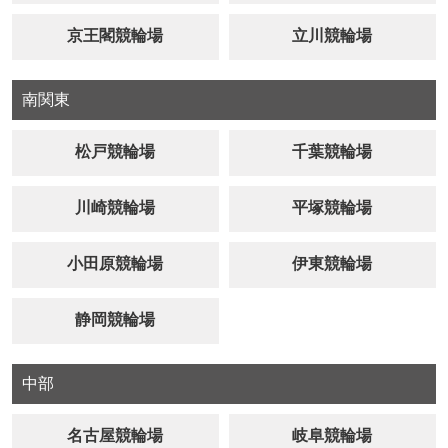
京王閣競輪場
立川競輪場
南関東
松戸競輪場
千葉競輪場
川崎競輪場
平塚競輪場
小田原競輪場
伊東競輪場
静岡競輪場
中部
名古屋競輪場
岐阜競輪場