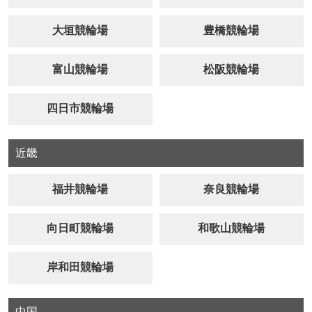
大垣競輪場
豊橋競輪場
富山競輪場
松阪競輪場
四日市競輪場
近畿
福井競輪場
奈良競輪場
向日町競輪場
和歌山競輪場
岸和田競輪場
中国