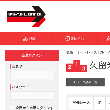
競輪
競輪くじ
競輪・オートレースTOP
>
会員ログイン
久留米
会員ID
レース結果一覧
パスワード
開催レース
1R
次回から自動ログインす