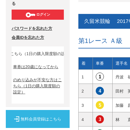
る
ログイン
久留米競輪 201
パスワードを忘れた方
会員IDを忘れた方
第1レース Ａ
ちら（1日の購入限度額の設定）↓
着
車番
選手名
車券は20歳になってから
1
1
丹波
のめり込みが不安な方はこ
ちら
（1日の購入限度額の
4
2
田村
設定）
5
3
加藤
無料会員登録はこちら
3
4
林 