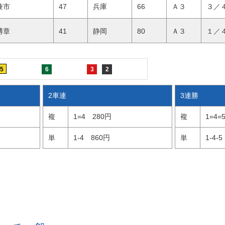
 兼市
47
兵庫
66
Ａ３
３／
 博章
41
静岡
80
Ａ３
１／
5
6
3
2
2車連
3連勝
複
1=4
280円
複
1=4=
単
1-4
860円
単
1-4-5