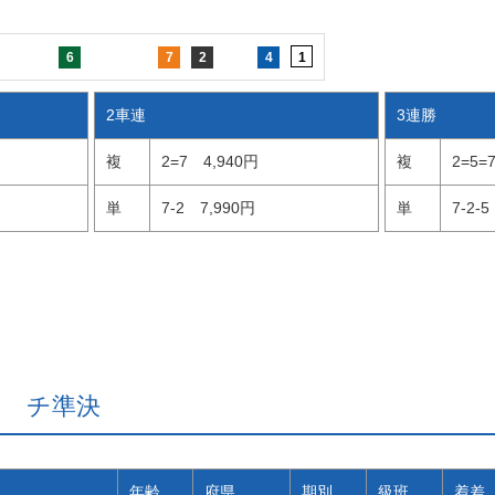
6
7
2
4
1
2車連
3連勝
複
2=7
4,940円
複
2=5=
単
7-2
7,990円
単
7-2-5
級 チ準決
年齢
府県
期別
級班
着差