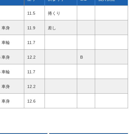
11.5
捲くり
車身
11.9
差し
車輪
11.7
４車身
12.2
B
４車輪
11.7
車身
12.2
車身
12.6