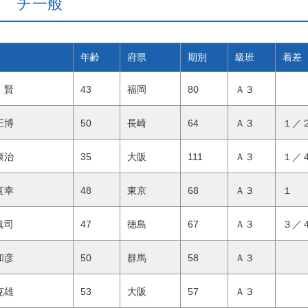
級 チ一般
年齢
府県
期別
級班
着差
 賢
43
福岡
80
Ａ３
 正博
50
長崎
64
Ａ３
１／
 康治
35
大阪
111
Ａ３
１／
 直幸
48
東京
68
Ａ３
１ 
 真司
47
徳島
67
Ａ３
３／
原和彦
50
群馬
58
Ａ３
 克雄
53
大阪
57
Ａ３