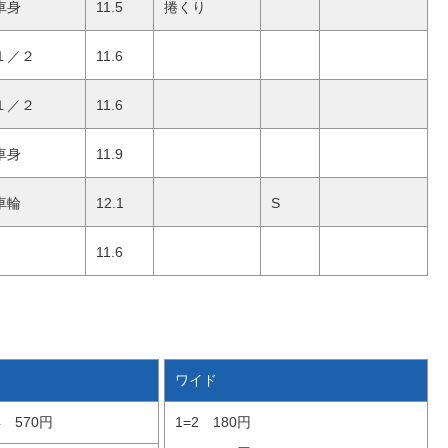
車身
11.5
捲くり
１／２
11.6
１／２
11.6
車身
11.9
車輪
12.1
S
11.6
ワイド
4
570円
1=2
180円