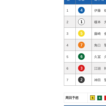
4
1
伊藤
1
2
榎本
5
3
藤崎
7
4
角口
6
5
久冨
3
6
江頭
2
7
神田
周回予想
5
6