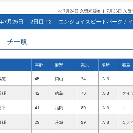
≪ 7月24日 久留米競輪
|
7月26日 久留
7年7月25日 2日目 F2 エンジョイスピードパーク
級 チ一般
年齢
府県
期別
級班
着差
 福道
45
岡山
74
Ａ３
 英輝
42
徳島
78
Ａ３
タイ
 昌平
41
福岡
80
Ａ３
１ 
直輝
29
茨城
99
Ａ３
１／