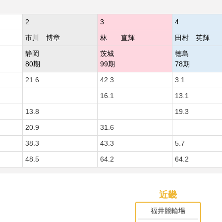
2
3
4
市川 博章
林 直輝
田村 英
静岡
茨城
徳島
80期
99期
78期
21.6
42.3
3.1
16.1
13.1
13.8
19.3
20.9
31.6
38.3
43.3
5.7
48.5
64.2
64.2
近畿
福井競輪場