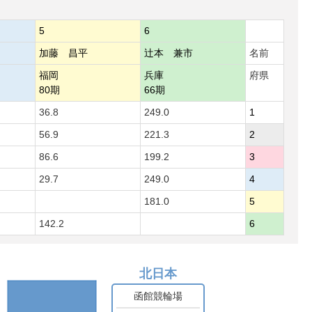
5
6
輝
加藤 昌平
辻本 兼市
名前
福岡
兵庫
府県
80期
66期
36.8
249.0
1
56.9
221.3
2
86.6
199.2
3
29.7
249.0
4
181.0
5
142.2
6
北日本
函館競輪場