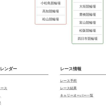
小松島競輪場
大垣競輪場
高知競輪場
豊橋競輪場
松山競輪場
富山競輪場
松阪競輪場
四日市競輪場
カレンダー
レース情報
レース予想
レース
レース結果
じ
キャリーオーバー一覧
!