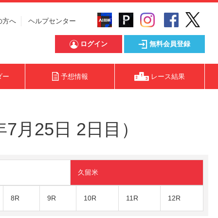
の方へ
ヘルプセンター
ログイン
無料会員登録
ダー
予想情報
レース結果
7月25日 2日目）
久留米
8R
9R
10R
11R
12R