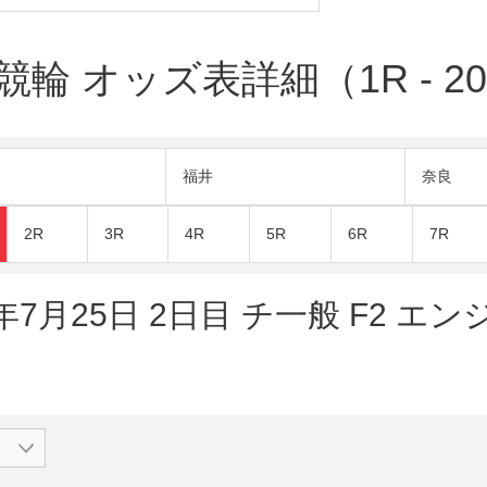
輪 オッズ表詳細（1R - 20
福井
奈良
2R
3R
4R
5R
6R
7R
7年7月25日 2日目 チ一般 F2