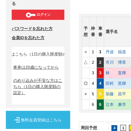
る
ログイン
予
枠
車
パスワードを忘れた方
選手名
想
番
番
会員IDを忘れた方
○
1
1
丹波 福
方はこちら（1日の購入限度額の設定）↓
△
2
2
市川 博
車券は20歳になってから
3
3
林 直
のめり込みが不安な方はこ
◎
4
4
田村 英
ちら
（1日の購入限度額の
設定）
×
5
5
加藤 昌
6
6
辻本 兼
無料会員登録はこちら
周回予想
4
1