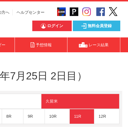
の方へ
ヘルプセンター
ログイン
無料会員登録
ダー
予想情報
レース結果
年7月25日 2日目）
久留米
8R
9R
10R
11R
12R