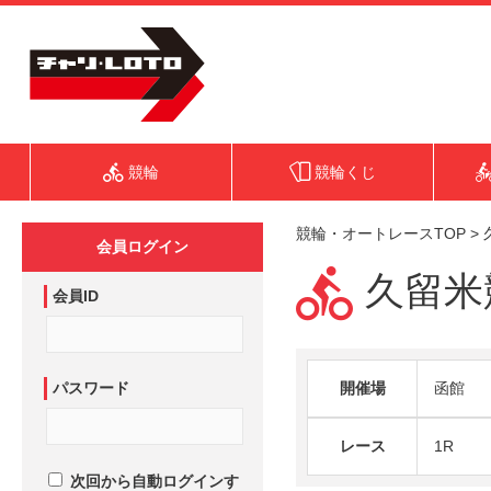
競輪
競輪くじ
競輪・オートレースTOP
>
会員ログイン
久留米競
会員ID
パスワード
開催場
函館
レース
1R
次回から自動ログインす