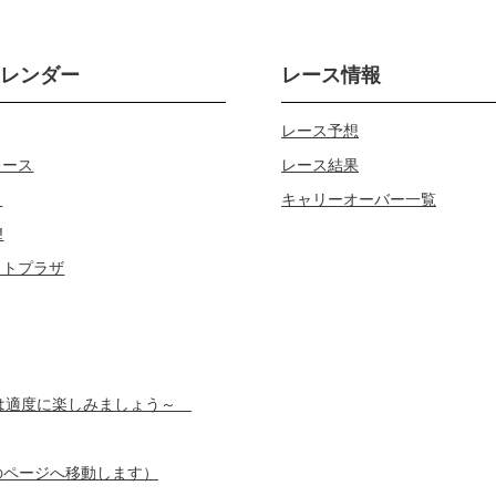
カレンダー
レース情報
レース予想
レース
レース結果
じ
キャリーオーバー一覧
!
ロトプラザ
スは適度に楽しみましょう～
のページへ移動します）