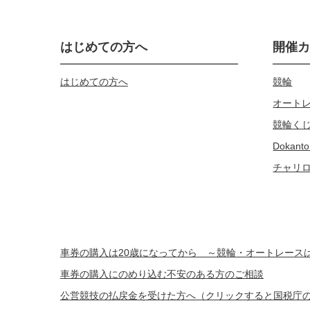
はじめての方へ
開催
はじめての方へ
競輪
オート
競輪く
Dokanto
チャリ
車券の購入は20歳になってから ～競輪・オートレー
車券の購入にのめり込む不安のある方のご相談
公営競技の払戻金を受けた方へ（クリックすると国税庁