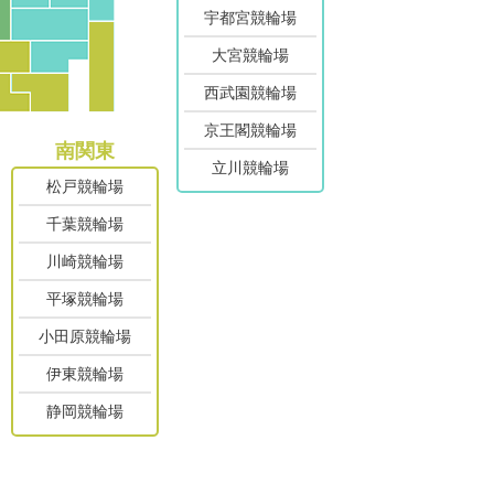
宇都宮競輪場
大宮競輪場
西武園競輪場
京王閣競輪場
南関東
立川競輪場
松戸競輪場
千葉競輪場
川崎競輪場
平塚競輪場
小田原競輪場
伊東競輪場
静岡競輪場